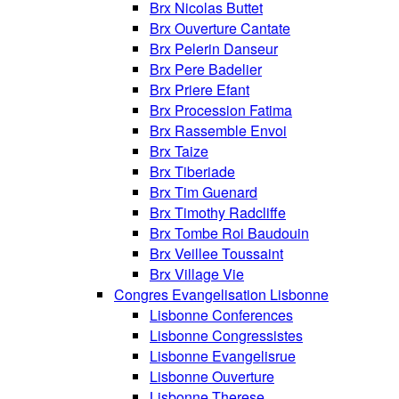
Brx Nicolas Buttet
Brx Ouverture Cantate
Brx Pelerin Danseur
Brx Pere Badelier
Brx Priere Efant
Brx Procession Fatima
Brx Rassemble Envoi
Brx Taize
Brx Tiberiade
Brx Tim Guenard
Brx Timothy Radcliffe
Brx Tombe Roi Baudouin
Brx Veillee Toussaint
Brx Village Vie
Congres Evangelisation Lisbonne
Lisbonne Conferences
Lisbonne Congressistes
Lisbonne Evangelisrue
Lisbonne Ouverture
Lisbonne Therese