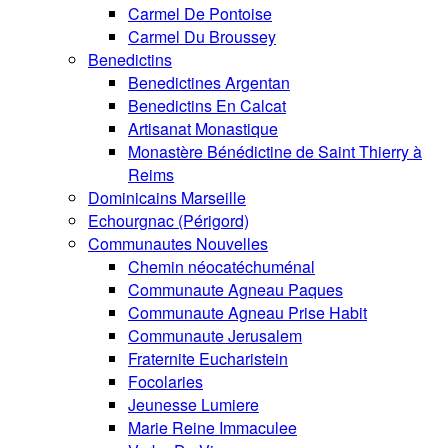
Carmel De Pontoise
Carmel Du Broussey
Benedictins
Benedictines Argentan
Benedictins En Calcat
Artisanat Monastique
Monastère Bénédictine de Saint Thierry à
Reims
Dominicains Marseille
Echourgnac (Périgord)
Communautes Nouvelles
Chemin néocatéchuménal
Communaute Agneau Paques
Communaute Agneau Prise Habit
Communaute Jerusalem
Fraternite Eucharistein
Focolaries
Jeunesse Lumiere
Marie Reine Immaculee