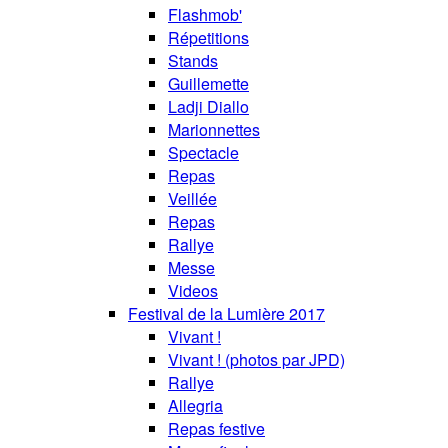
Flashmob'
Répetitions
Stands
Guillemette
Ladji Diallo
Marionnettes
Spectacle
Repas
Veillée
Repas
Rallye
Messe
Videos
Festival de la Lumière 2017
Vivant !
Vivant ! (photos par JPD)
Rallye
Allegria
Repas festive