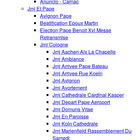
Anuncio - Carnac
Jmj Et Pape
Avignon Pape
Beatification Epoux Martin
Election Pape Benoit Xvi Messe
Retransmise
Jmj Cologne
Jmj Aachen Aix La Chapelle
Jmj Ambiance
Jmj Arrivee Pape Bateau
Jmj Arrivee Rue Koeln
Jmj Avignon
Jmj Avortement
Jmj Cathedrale Cardinal Kasper
Jmj Depart Pape Aeroport
Jmj Domuns Vitae
Jmj En Paroisse
Jmj Koln Cathedrale
Jmj Marienfield Rassemblement Du
Samedi