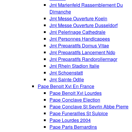
Jmj Marienfeld Rassemblement Du
Dimanche
Jmj Messe Ouverture Koeln
Jmj Messe Ouverture Dusseldorf
Jmj Pelerinage Cathedrale
Jmj Personnes Handicapees
Jmj Preparatifs Domus Vitae
Jmj Preparatifs Lancement Ndp
Jmj Preparatifs Randorollermagr
Jmj Rhein Stadion Italie
Jmj Schoenstatt
Jmj Sainte Odile
Pape Benoit Xvi En France
Pape Benoit Xvi Lourdes
Pape Conclave Election
Pape Conclave St Sevrin Abbe Pierre
Pape Funerailles St Sulpice
Pape Lourdes 2004
Pape Paris Bernardins