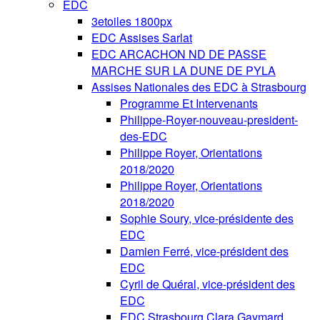
EDC
3etoiles 1800px
EDC Assises Sarlat
EDC ARCACHON ND DE PASSE
MARCHE SUR LA DUNE DE PYLA
Assises Nationales des EDC à Strasbourg
Programme Et Intervenants
Philippe-Royer-nouveau-president-
des-EDC
Philippe Royer, Orientations
2018/2020
Philippe Royer, Orientations
2018/2020
Sophie Soury, vice-présidente des
EDC
Damien Ferré, vice-président des
EDC
Cyril de Quéral, vice-président des
EDC
EDC Strasbourg Clara Gaymard