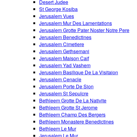
Desert Judee
St George Kosiba
Jerusalem Vues
Jerusalem Mur Des Lamentations
Jerusalem Grotte Pater Noster Notre Pere
Jerusalem Benedictines
Jerusalem Cimetiere
Jerusalem Gethsemani
Jerusalem Maison Caif
Jerusalem Yad Vashem
Jerusalem Basilique De La Visitaion
Jerusalem Cenacle
Jerusalem Porte De Sion
Jerusalem St Sepulcre
Bethleem Grotte De La Nativite
Bethleem Grotte St Jerome
Bethleem Champ Des Bergers
Bethleem Monastere Benedictines
Bethleem Le Mur
Jerusalem Le Mur