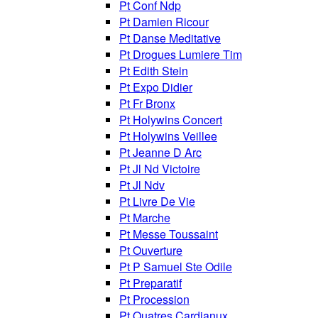
Pt Conf Ndp
Pt Damien Ricour
Pt Danse Meditative
Pt Drogues Lumiere Tim
Pt Edith Stein
Pt Expo Didier
Pt Fr Bronx
Pt Holywins Concert
Pt Holywins Veillee
Pt Jeanne D Arc
Pt Jl Nd Victoire
Pt Jl Ndv
Pt Livre De Vie
Pt Marche
Pt Messe Toussaint
Pt Ouverture
Pt P Samuel Ste Odile
Pt Preparatif
Pt Procession
Pt Quatres Cardianux