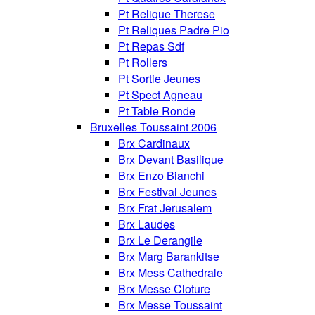
Pt Relique Therese
Pt Reliques Padre Pio
Pt Repas Sdf
Pt Rollers
Pt Sortie Jeunes
Pt Spect Agneau
Pt Table Ronde
Bruxelles Toussaint 2006
Brx Cardinaux
Brx Devant Basilique
Brx Enzo Bianchi
Brx Festival Jeunes
Brx Frat Jerusalem
Brx Laudes
Brx Le Derangile
Brx Marg Barankitse
Brx Mess Cathedrale
Brx Messe Cloture
Brx Messe Toussaint