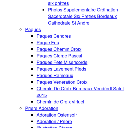
six prêtres
Photos Supplementaire Ordination
Sacerdotale Six Pretres Bordeaux
Cathedrale St Andre
Paques
Paques Cendres
Paque Feu
Paques Chemin Croix
Paques Cierge Pascal
Paques Fete Misericorde
Paques Lavement Pieds
Paques Rameaux
Paques Veneration Croix
Chemin De Croix Bordeaux Vendredi Saint
2015
Chemin de Croix virtuel
Priere Adoration
Adoration Ostensoir
Adoration / Prière
Illustration Cierge