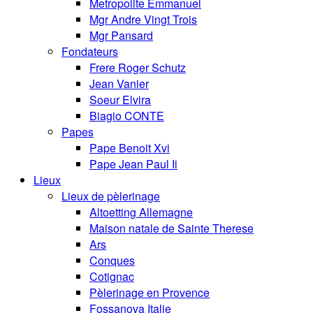
Metropolite Emmanuel
Mgr Andre Vingt Trois
Mgr Pansard
Fondateurs
Frere Roger Schutz
Jean Vanier
Soeur Elvira
Biagio CONTE
Papes
Pape Benoit Xvi
Pape Jean Paul Ii
Lieux
Lieux de pèlerinage
Altoetting Allemagne
Maison natale de Sainte Therese
Ars
Conques
Cotignac
Pèlerinage en Provence
Fossanova Italie