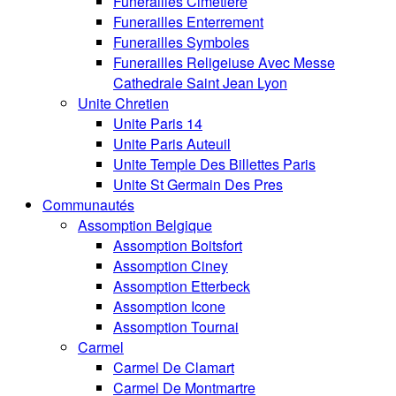
Funerailles Cimetiere
Funerailles Enterrement
Funerailles Symboles
Funerailles Religeiuse Avec Messe
Cathedrale Saint Jean Lyon
Unite Chretien
Unite Paris 14
Unite Paris Auteuil
Unite Temple Des Billettes Paris
Unite St Germain Des Pres
Communautés
Assomption Belgique
Assomption Boitsfort
Assomption Ciney
Assomption Etterbeck
Assomption Icone
Assomption Tournai
Carmel
Carmel De Clamart
Carmel De Montmartre