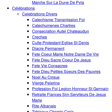
Marche Sur La Dune De Pyla
Célébrations
Celebrations Divers
Catechisme Transmission Foi
Catechumenes Chartres
Consecration Autel Chateaudun
Creches
Culte Protestant Eglise St Denis
Diacre Permanent
Fete Coeur Marie Notre Dame De Vie
Fete Dieu Sacre Coeur De Jesus
Fete Vie Consacree
Fete Dieu Petites Soeurs Des Pauvres
Noel Au Cirque
Vierge Pelerine
Profession Foi Legion Honneur St Germain
Retraite Fiances Sjm Serviteurs De Jesus
Marie
Rite Albanais
Tableaux Chemin Croix