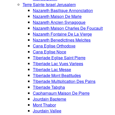
Terre Sainte Israel Jerusalem
Nazareth Basilique Annonciation
Nazareth Maison De Marie
Nazareth Ancien Synagogue
Nazareth Maison Charles De Foucault
Nazareth Fontaine De La Vierge
Nazareth Benedictines Melcites
Cana Eglise Orthodoxe
Cana Eglise Noce
Tiberiade Eglise Saint Pierre
Tiberiade Lac Vues Variees
Tiberiade Lac Messe
Tiberiade Mont Beatitudes
Tiberiade Multiplication Des Pains
Tiberiade Tabgha
Capharnaum Maison De Pierre
Jourdain Bapteme
Mont Thabor
Jourdain Vallee