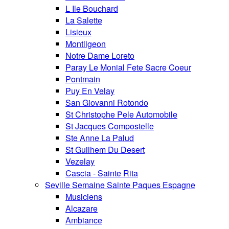
L Ile Bouchard
La Salette
Lisieux
Montligeon
Notre Dame Loreto
Paray Le Monial Fete Sacre Coeur
Pontmain
Puy En Velay
San Giovanni Rotondo
St Christophe Pele Automobile
St Jacques Compostelle
Ste Anne La Palud
St Guilhem Du Desert
Vezelay
Cascia - Sainte Rita
Seville Semaine Sainte Paques Espagne
Musiciens
Alcazare
Ambiance