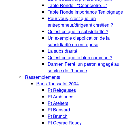
Table Ronde - "Oser croire…"
Table Ronde Importance Temoignage
Pour vous, c’est quoi un
entrepreneur/dirigeant chrétien ?
Qu'est-ce que la subsidiarité ?
Un exemple d'application de la
subsidiarité en entreprise
La subsidiarité
Qu'est-ce que le bien commun ?
Damien Ferré, un patron engagé au
service de l´homme
Rassemblements
Paris Toussaint 2004
Pt Religeuses
Pt Ambiance
Pt Ateliers
Pt Bansard
Pt Brunch
Pt Ceyrac Roucy