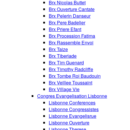
Brx Nicolas Buttet
Brx Ouverture Cantate
Brx Pelerin Danseur
Brx Pere Badelier
Brx Priere Efant
Brx Procession Fatima
Brx Rassemble Envoi
Brx Taize
Brx Tiberiade
Brx Tim Guenard
Brx Timothy Radcliffe
Brx Tombe Roi Baudouin
Brx Veillee Toussaint
Brx Village Vie
Congres Evangelisation Lisbonne
Lisbonne Conferences
Lisbonne Congressistes
Lisbonne Evangelisrue
Lisbonne Ouverture
Lisbonne Therese