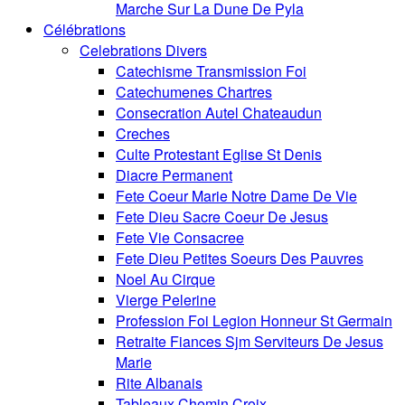
Marche Sur La Dune De Pyla
Célébrations
Celebrations Divers
Catechisme Transmission Foi
Catechumenes Chartres
Consecration Autel Chateaudun
Creches
Culte Protestant Eglise St Denis
Diacre Permanent
Fete Coeur Marie Notre Dame De Vie
Fete Dieu Sacre Coeur De Jesus
Fete Vie Consacree
Fete Dieu Petites Soeurs Des Pauvres
Noel Au Cirque
Vierge Pelerine
Profession Foi Legion Honneur St Germain
Retraite Fiances Sjm Serviteurs De Jesus
Marie
Rite Albanais
Tableaux Chemin Croix