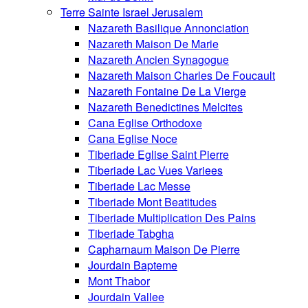
Terre Sainte Israel Jerusalem
Nazareth Basilique Annonciation
Nazareth Maison De Marie
Nazareth Ancien Synagogue
Nazareth Maison Charles De Foucault
Nazareth Fontaine De La Vierge
Nazareth Benedictines Melcites
Cana Eglise Orthodoxe
Cana Eglise Noce
Tiberiade Eglise Saint Pierre
Tiberiade Lac Vues Variees
Tiberiade Lac Messe
Tiberiade Mont Beatitudes
Tiberiade Multiplication Des Pains
Tiberiade Tabgha
Capharnaum Maison De Pierre
Jourdain Bapteme
Mont Thabor
Jourdain Vallee