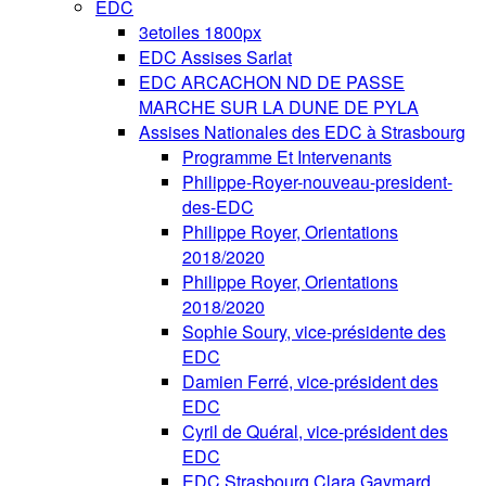
EDC
3etoiles 1800px
EDC Assises Sarlat
EDC ARCACHON ND DE PASSE
MARCHE SUR LA DUNE DE PYLA
Assises Nationales des EDC à Strasbourg
Programme Et Intervenants
Philippe-Royer-nouveau-president-
des-EDC
Philippe Royer, Orientations
2018/2020
Philippe Royer, Orientations
2018/2020
Sophie Soury, vice-présidente des
EDC
Damien Ferré, vice-président des
EDC
Cyril de Quéral, vice-président des
EDC
EDC Strasbourg Clara Gaymard