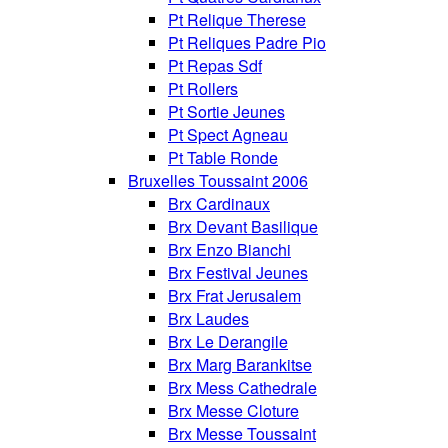
Pt Relique Therese
Pt Reliques Padre Pio
Pt Repas Sdf
Pt Rollers
Pt Sortie Jeunes
Pt Spect Agneau
Pt Table Ronde
Bruxelles Toussaint 2006
Brx Cardinaux
Brx Devant Basilique
Brx Enzo Bianchi
Brx Festival Jeunes
Brx Frat Jerusalem
Brx Laudes
Brx Le Derangile
Brx Marg Barankitse
Brx Mess Cathedrale
Brx Messe Cloture
Brx Messe Toussaint