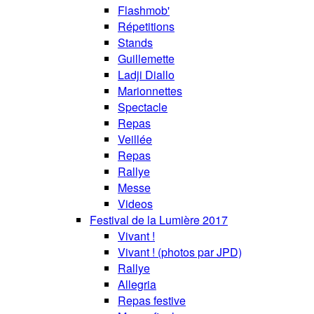
Flashmob'
Répetitions
Stands
Guillemette
Ladji Diallo
Marionnettes
Spectacle
Repas
Veillée
Repas
Rallye
Messe
Videos
Festival de la Lumière 2017
Vivant !
Vivant ! (photos par JPD)
Rallye
Allegria
Repas festive