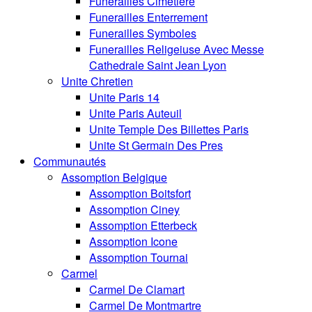
Funerailles Cimetiere
Funerailles Enterrement
Funerailles Symboles
Funerailles Religeiuse Avec Messe
Cathedrale Saint Jean Lyon
Unite Chretien
Unite Paris 14
Unite Paris Auteuil
Unite Temple Des Billettes Paris
Unite St Germain Des Pres
Communautés
Assomption Belgique
Assomption Boitsfort
Assomption Ciney
Assomption Etterbeck
Assomption Icone
Assomption Tournai
Carmel
Carmel De Clamart
Carmel De Montmartre