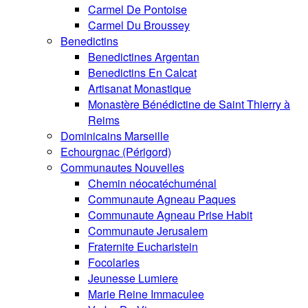
Carmel De Pontoise
Carmel Du Broussey
Benedictins
Benedictines Argentan
Benedictins En Calcat
Artisanat Monastique
Monastère Bénédictine de Saint Thierry à
Reims
Dominicains Marseille
Echourgnac (Périgord)
Communautes Nouvelles
Chemin néocatéchuménal
Communaute Agneau Paques
Communaute Agneau Prise Habit
Communaute Jerusalem
Fraternite Eucharistein
Focolaries
Jeunesse Lumiere
Marie Reine Immaculee