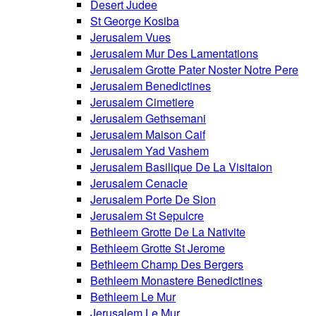
Desert Judee
St George Kosiba
Jerusalem Vues
Jerusalem Mur Des Lamentations
Jerusalem Grotte Pater Noster Notre Pere
Jerusalem Benedictines
Jerusalem Cimetiere
Jerusalem Gethsemani
Jerusalem Maison Caif
Jerusalem Yad Vashem
Jerusalem Basilique De La Visitaion
Jerusalem Cenacle
Jerusalem Porte De Sion
Jerusalem St Sepulcre
Bethleem Grotte De La Nativite
Bethleem Grotte St Jerome
Bethleem Champ Des Bergers
Bethleem Monastere Benedictines
Bethleem Le Mur
Jerusalem Le Mur