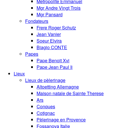
Metropolite Emmanuel
Mgr Andre Vingt Trois
Mgr Pansard
Fondateurs
Frere Roger Schutz
Jean Vanier
Soeur Elvira
Biagio CONTE
Papes
Pape Benoit Xvi
Pape Jean Paul Ii
Lieux
Lieux de pèlerinage
Altoetting Allemagne
Maison natale de Sainte Therese
Ars
Conques
Cotignac
Pèlerinage en Provence
Fossanova Italie