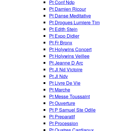
Pt Conf Ndp
Pt Damien Ricour
Pt Danse Meditative
Pt Drogues Lumiere Tim
Pt Edith Stein
Pt Expo Didier
Pt Fr Bronx
Pt Holywins Concert
Pt Holywins Veillee
Pt Jeanne D Arc
Pt Jl Nd Victoire
Pt Jl Ndv
Pt Livre De Vie
Pt Marche
Pt Messe Toussaint
Pt Ouverture
Pt P Samuel Ste Odile
Pt Preparatif
Pt Procession
Pt Quatres Cardianux