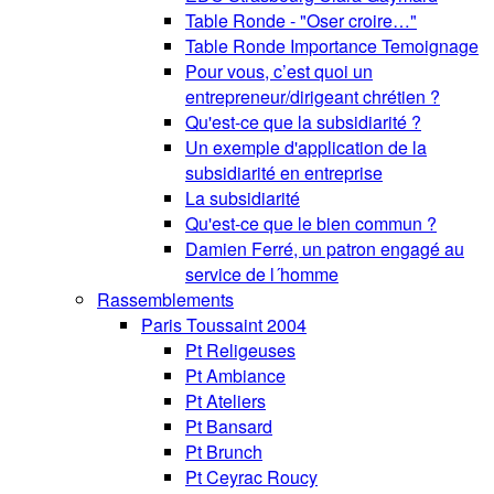
Table Ronde - "Oser croire…"
Table Ronde Importance Temoignage
Pour vous, c’est quoi un
entrepreneur/dirigeant chrétien ?
Qu'est-ce que la subsidiarité ?
Un exemple d'application de la
subsidiarité en entreprise
La subsidiarité
Qu'est-ce que le bien commun ?
Damien Ferré, un patron engagé au
service de l´homme
Rassemblements
Paris Toussaint 2004
Pt Religeuses
Pt Ambiance
Pt Ateliers
Pt Bansard
Pt Brunch
Pt Ceyrac Roucy