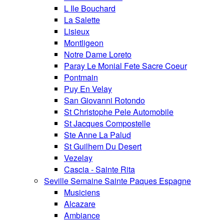
L Ile Bouchard
La Salette
Lisieux
Montligeon
Notre Dame Loreto
Paray Le Monial Fete Sacre Coeur
Pontmain
Puy En Velay
San Giovanni Rotondo
St Christophe Pele Automobile
St Jacques Compostelle
Ste Anne La Palud
St Guilhem Du Desert
Vezelay
Cascia - Sainte Rita
Seville Semaine Sainte Paques Espagne
Musiciens
Alcazare
Ambiance