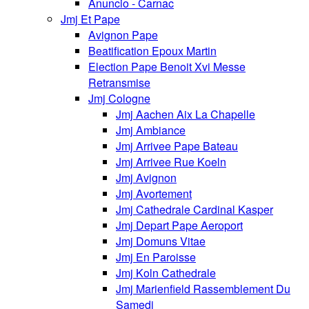
Anuncio - Carnac
Jmj Et Pape
Avignon Pape
Beatification Epoux Martin
Election Pape Benoit Xvi Messe
Retransmise
Jmj Cologne
Jmj Aachen Aix La Chapelle
Jmj Ambiance
Jmj Arrivee Pape Bateau
Jmj Arrivee Rue Koeln
Jmj Avignon
Jmj Avortement
Jmj Cathedrale Cardinal Kasper
Jmj Depart Pape Aeroport
Jmj Domuns Vitae
Jmj En Paroisse
Jmj Koln Cathedrale
Jmj Marienfield Rassemblement Du
Samedi