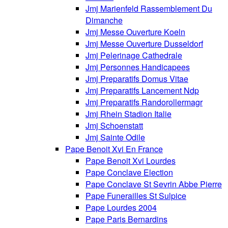
Jmj Marienfeld Rassemblement Du
Dimanche
Jmj Messe Ouverture Koeln
Jmj Messe Ouverture Dusseldorf
Jmj Pelerinage Cathedrale
Jmj Personnes Handicapees
Jmj Preparatifs Domus Vitae
Jmj Preparatifs Lancement Ndp
Jmj Preparatifs Randorollermagr
Jmj Rhein Stadion Italie
Jmj Schoenstatt
Jmj Sainte Odile
Pape Benoit Xvi En France
Pape Benoit Xvi Lourdes
Pape Conclave Election
Pape Conclave St Sevrin Abbe Pierre
Pape Funerailles St Sulpice
Pape Lourdes 2004
Pape Paris Bernardins