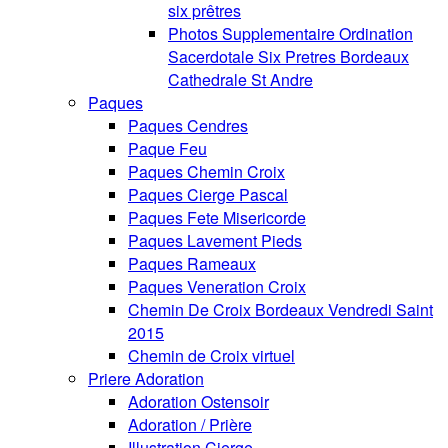
six prêtres
Photos Supplementaire Ordination
Sacerdotale Six Pretres Bordeaux
Cathedrale St Andre
Paques
Paques Cendres
Paque Feu
Paques Chemin Croix
Paques Cierge Pascal
Paques Fete Misericorde
Paques Lavement Pieds
Paques Rameaux
Paques Veneration Croix
Chemin De Croix Bordeaux Vendredi Saint
2015
Chemin de Croix virtuel
Priere Adoration
Adoration Ostensoir
Adoration / Prière
Illustration Cierge