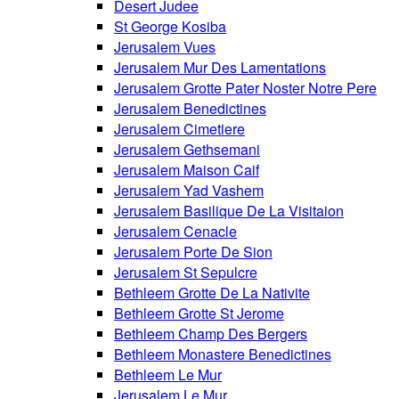
Desert Judee
St George Kosiba
Jerusalem Vues
Jerusalem Mur Des Lamentations
Jerusalem Grotte Pater Noster Notre Pere
Jerusalem Benedictines
Jerusalem Cimetiere
Jerusalem Gethsemani
Jerusalem Maison Caif
Jerusalem Yad Vashem
Jerusalem Basilique De La Visitaion
Jerusalem Cenacle
Jerusalem Porte De Sion
Jerusalem St Sepulcre
Bethleem Grotte De La Nativite
Bethleem Grotte St Jerome
Bethleem Champ Des Bergers
Bethleem Monastere Benedictines
Bethleem Le Mur
Jerusalem Le Mur