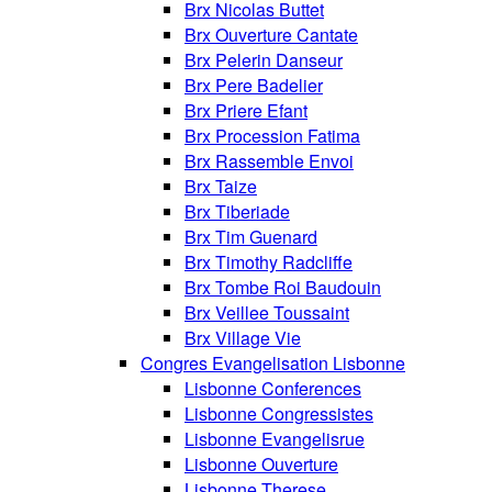
Brx Nicolas Buttet
Brx Ouverture Cantate
Brx Pelerin Danseur
Brx Pere Badelier
Brx Priere Efant
Brx Procession Fatima
Brx Rassemble Envoi
Brx Taize
Brx Tiberiade
Brx Tim Guenard
Brx Timothy Radcliffe
Brx Tombe Roi Baudouin
Brx Veillee Toussaint
Brx Village Vie
Congres Evangelisation Lisbonne
Lisbonne Conferences
Lisbonne Congressistes
Lisbonne Evangelisrue
Lisbonne Ouverture
Lisbonne Therese