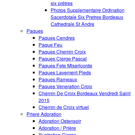
six prêtres
Photos Supplementaire Ordination
Sacerdotale Six Pretres Bordeaux
Cathedrale St Andre
Paques
Paques Cendres
Paque Feu
Paques Chemin Croix
Paques Cierge Pascal
Paques Fete Misericorde
Paques Lavement Pieds
Paques Rameaux
Paques Veneration Croix
Chemin De Croix Bordeaux Vendredi Saint
2015
Chemin de Croix virtuel
Priere Adoration
Adoration Ostensoir
Adoration / Prière
Illustration Cierge