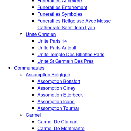
Funerailles Cimetiere
Funerailles Enterrement
Funerailles Symboles
Funerailles Religeiuse Avec Messe
Cathedrale Saint Jean Lyon
Unite Chretien
Unite Paris 14
Unite Paris Auteuil
Unite Temple Des Billettes Paris
Unite St Germain Des Pres
Communautés
Assomption Belgique
Assomption Boitsfort
Assomption Ciney
Assomption Etterbeck
Assomption Icone
Assomption Tournai
Carmel
Carmel De Clamart
Carmel De Montmartre