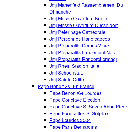
Jmj Marienfeld Rassemblement Du
Dimanche
Jmj Messe Ouverture Koeln
Jmj Messe Ouverture Dusseldorf
Jmj Pelerinage Cathedrale
Jmj Personnes Handicapees
Jmj Preparatifs Domus Vitae
Jmj Preparatifs Lancement Ndp
Jmj Preparatifs Randorollermagr
Jmj Rhein Stadion Italie
Jmj Schoenstatt
Jmj Sainte Odile
Pape Benoit Xvi En France
Pape Benoit Xvi Lourdes
Pape Conclave Election
Pape Conclave St Sevrin Abbe Pierre
Pape Funerailles St Sulpice
Pape Lourdes 2004
Pape Paris Bernardins