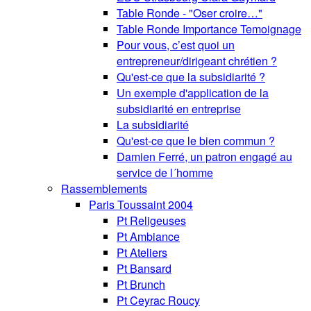
Table Ronde - "Oser croire…"
Table Ronde Importance Temoignage
Pour vous, c’est quoi un
entrepreneur/dirigeant chrétien ?
Qu'est-ce que la subsidiarité ?
Un exemple d'application de la
subsidiarité en entreprise
La subsidiarité
Qu'est-ce que le bien commun ?
Damien Ferré, un patron engagé au
service de l´homme
Rassemblements
Paris Toussaint 2004
Pt Religeuses
Pt Ambiance
Pt Ateliers
Pt Bansard
Pt Brunch
Pt Ceyrac Roucy