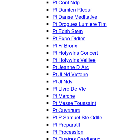
Pt Conf Ndp
Pt Damien Ricour
Pt Danse Meditative
Pt Drogues Lumiere Tim
Pt Edith Stein
Pt Expo Didier
Pt Fr Bronx
Pt Holywins Concert
Pt Holywins Veillee
Pt Jeanne D Arc
Pt Jl Nd Victoire
Pt Jl Ndv
Pt Livre De Vie
Pt Marche
Pt Messe Toussaint
Pt Ouverture
Pt P Samuel Ste Odile
Pt Preparatif
Pt Procession
Pt Quatres Cardianux