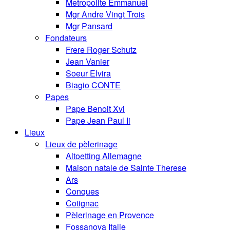
Metropolite Emmanuel
Mgr Andre Vingt Trois
Mgr Pansard
Fondateurs
Frere Roger Schutz
Jean Vanier
Soeur Elvira
Biagio CONTE
Papes
Pape Benoit Xvi
Pape Jean Paul Ii
Lieux
Lieux de pèlerinage
Altoetting Allemagne
Maison natale de Sainte Therese
Ars
Conques
Cotignac
Pèlerinage en Provence
Fossanova Italie