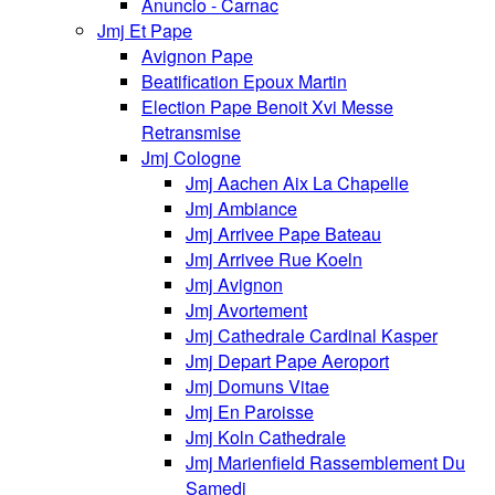
Anuncio - Carnac
Jmj Et Pape
Avignon Pape
Beatification Epoux Martin
Election Pape Benoit Xvi Messe
Retransmise
Jmj Cologne
Jmj Aachen Aix La Chapelle
Jmj Ambiance
Jmj Arrivee Pape Bateau
Jmj Arrivee Rue Koeln
Jmj Avignon
Jmj Avortement
Jmj Cathedrale Cardinal Kasper
Jmj Depart Pape Aeroport
Jmj Domuns Vitae
Jmj En Paroisse
Jmj Koln Cathedrale
Jmj Marienfield Rassemblement Du
Samedi