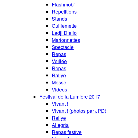
Flashmob'
Répetitions
Stands
Guillemette
Ladji Diallo
Marionnettes
Spectacle
Repas
Veillée
Repas
Rallye
Messe
Videos
Festival de la Lumière 2017
Vivant !
Vivant ! (photos par JPD)
Rallye
Allegria
Repas festive