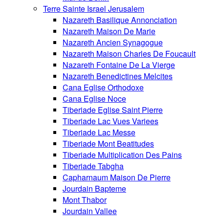
Terre Sainte Israel Jerusalem
Nazareth Basilique Annonciation
Nazareth Maison De Marie
Nazareth Ancien Synagogue
Nazareth Maison Charles De Foucault
Nazareth Fontaine De La Vierge
Nazareth Benedictines Melcites
Cana Eglise Orthodoxe
Cana Eglise Noce
Tiberiade Eglise Saint Pierre
Tiberiade Lac Vues Variees
Tiberiade Lac Messe
Tiberiade Mont Beatitudes
Tiberiade Multiplication Des Pains
Tiberiade Tabgha
Capharnaum Maison De Pierre
Jourdain Bapteme
Mont Thabor
Jourdain Vallee