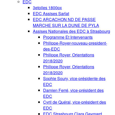
EDC
3etoiles 1800px
EDC Assises Sarlat
EDC ARCACHON ND DE PASSE
MARCHE SUR LA DUNE DE PYLA
Assises Nationales des EDC à Strasbourg
Programme Et Intervenants
Philippe-Royer-nouveau-president-
des-EDC
Philippe Royer, Orientations
2018/2020
Philippe Royer, Orientations
2018/2020
Sophie Soury, vice-présidente des
EDC
Damien Ferré, vice-président des
EDC
Cyril de Quéral, vice-président des
EDC
EDC Strasbourg Clara Gaymard