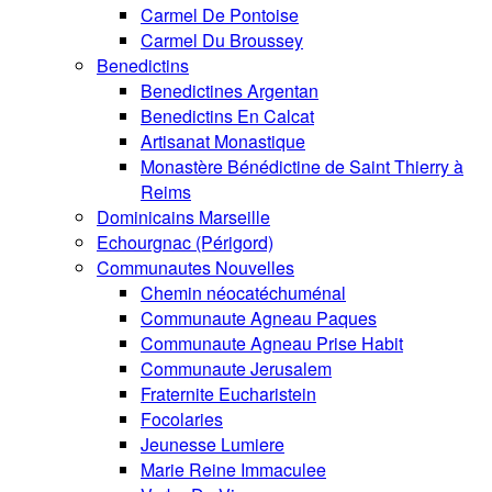
Carmel De Pontoise
Carmel Du Broussey
Benedictins
Benedictines Argentan
Benedictins En Calcat
Artisanat Monastique
Monastère Bénédictine de Saint Thierry à
Reims
Dominicains Marseille
Echourgnac (Périgord)
Communautes Nouvelles
Chemin néocatéchuménal
Communaute Agneau Paques
Communaute Agneau Prise Habit
Communaute Jerusalem
Fraternite Eucharistein
Focolaries
Jeunesse Lumiere
Marie Reine Immaculee