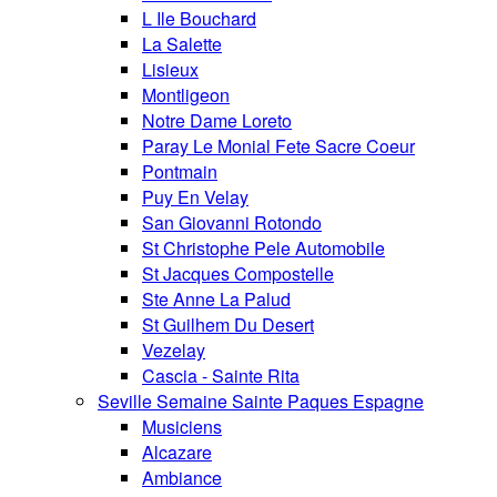
L Ile Bouchard
La Salette
Lisieux
Montligeon
Notre Dame Loreto
Paray Le Monial Fete Sacre Coeur
Pontmain
Puy En Velay
San Giovanni Rotondo
St Christophe Pele Automobile
St Jacques Compostelle
Ste Anne La Palud
St Guilhem Du Desert
Vezelay
Cascia - Sainte Rita
Seville Semaine Sainte Paques Espagne
Musiciens
Alcazare
Ambiance