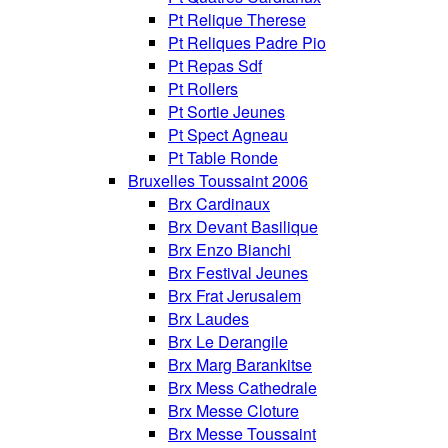
Pt Relique Therese
Pt Reliques Padre Pio
Pt Repas Sdf
Pt Rollers
Pt Sortie Jeunes
Pt Spect Agneau
Pt Table Ronde
Bruxelles Toussaint 2006
Brx Cardinaux
Brx Devant Basilique
Brx Enzo Bianchi
Brx Festival Jeunes
Brx Frat Jerusalem
Brx Laudes
Brx Le Derangile
Brx Marg Barankitse
Brx Mess Cathedrale
Brx Messe Cloture
Brx Messe Toussaint