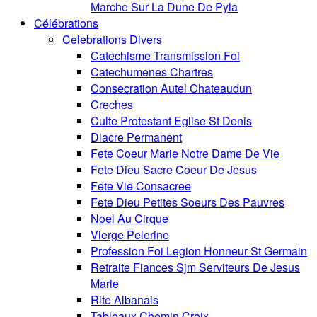
Marche Sur La Dune De Pyla
Célébrations
Celebrations Divers
Catechisme Transmission Foi
Catechumenes Chartres
Consecration Autel Chateaudun
Creches
Culte Protestant Eglise St Denis
Diacre Permanent
Fete Coeur Marie Notre Dame De Vie
Fete Dieu Sacre Coeur De Jesus
Fete Vie Consacree
Fete Dieu Petites Soeurs Des Pauvres
Noel Au Cirque
Vierge Pelerine
Profession Foi Legion Honneur St Germain
Retraite Fiances Sjm Serviteurs De Jesus
Marie
Rite Albanais
Tableaux Chemin Croix