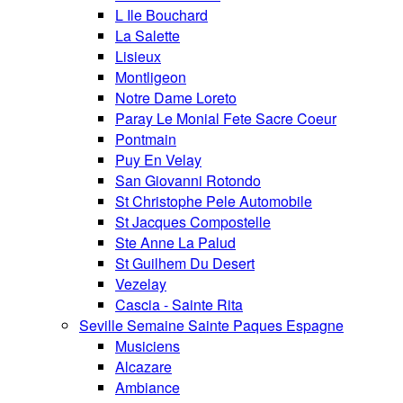
L Ile Bouchard
La Salette
Lisieux
Montligeon
Notre Dame Loreto
Paray Le Monial Fete Sacre Coeur
Pontmain
Puy En Velay
San Giovanni Rotondo
St Christophe Pele Automobile
St Jacques Compostelle
Ste Anne La Palud
St Guilhem Du Desert
Vezelay
Cascia - Sainte Rita
Seville Semaine Sainte Paques Espagne
Musiciens
Alcazare
Ambiance