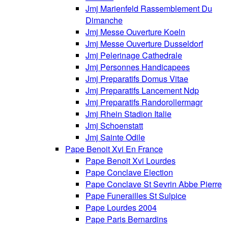
Jmj Marienfeld Rassemblement Du
Dimanche
Jmj Messe Ouverture Koeln
Jmj Messe Ouverture Dusseldorf
Jmj Pelerinage Cathedrale
Jmj Personnes Handicapees
Jmj Preparatifs Domus Vitae
Jmj Preparatifs Lancement Ndp
Jmj Preparatifs Randorollermagr
Jmj Rhein Stadion Italie
Jmj Schoenstatt
Jmj Sainte Odile
Pape Benoit Xvi En France
Pape Benoit Xvi Lourdes
Pape Conclave Election
Pape Conclave St Sevrin Abbe Pierre
Pape Funerailles St Sulpice
Pape Lourdes 2004
Pape Paris Bernardins