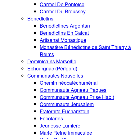
Carmel De Pontoise
Carmel Du Broussey
Benedictins
Benedictines Argentan
Benedictins En Calcat
Artisanat Monastique
Monastère Bénédictine de Saint Thierry à
Reims
Dominicains Marseille
Echourgnac (Périgord)
Communautes Nouvelles
Chemin néocatéchuménal
Communaute Agneau Paques
Communaute Agneau Prise Habit
Communaute Jerusalem
Fraternite Eucharistein
Focolaries
Jeunesse Lumiere
Marie Reine Immaculee