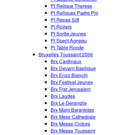
Pt Relique Therese
Pt Reliques Padre Pio
Pt Repas Sdf
Pt Rollers
Pt Sortie Jeunes
Pt Spect Agneau
Pt Table Ronde
Bruxelles Toussaint 2006
Brx Cardinaux
Brx Devant Basilique
Brx Enzo Bianchi
Brx Festival Jeunes
Brx Frat Jerusalem
Brx Laudes
Brx Le Derangile
Brx Marg Barankitse
Brx Mess Cathedrale
Brx Messe Cloture
Brx Messe Toussaint