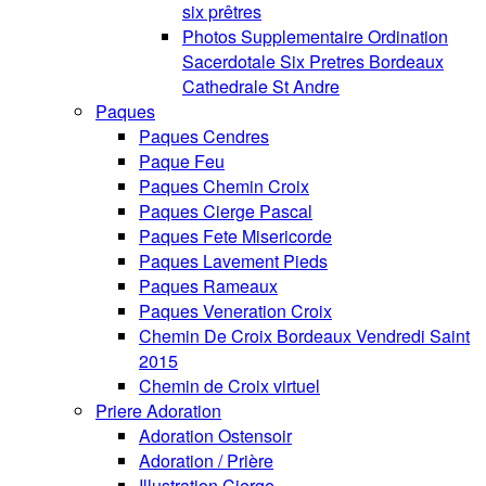
six prêtres
Photos Supplementaire Ordination
Sacerdotale Six Pretres Bordeaux
Cathedrale St Andre
Paques
Paques Cendres
Paque Feu
Paques Chemin Croix
Paques Cierge Pascal
Paques Fete Misericorde
Paques Lavement Pieds
Paques Rameaux
Paques Veneration Croix
Chemin De Croix Bordeaux Vendredi Saint
2015
Chemin de Croix virtuel
Priere Adoration
Adoration Ostensoir
Adoration / Prière
Illustration Cierge