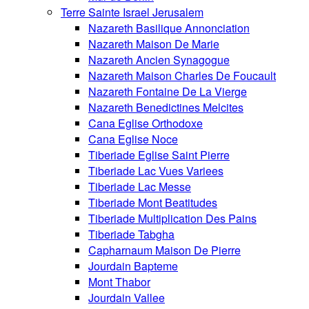
Terre Sainte Israel Jerusalem
Nazareth Basilique Annonciation
Nazareth Maison De Marie
Nazareth Ancien Synagogue
Nazareth Maison Charles De Foucault
Nazareth Fontaine De La Vierge
Nazareth Benedictines Melcites
Cana Eglise Orthodoxe
Cana Eglise Noce
Tiberiade Eglise Saint Pierre
Tiberiade Lac Vues Variees
Tiberiade Lac Messe
Tiberiade Mont Beatitudes
Tiberiade Multiplication Des Pains
Tiberiade Tabgha
Capharnaum Maison De Pierre
Jourdain Bapteme
Mont Thabor
Jourdain Vallee