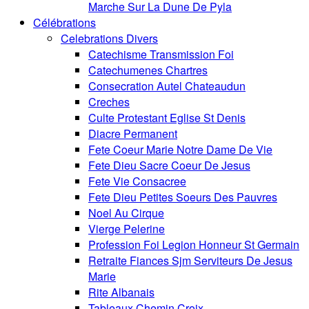
Marche Sur La Dune De Pyla
Célébrations
Celebrations Divers
Catechisme Transmission Foi
Catechumenes Chartres
Consecration Autel Chateaudun
Creches
Culte Protestant Eglise St Denis
Diacre Permanent
Fete Coeur Marie Notre Dame De Vie
Fete Dieu Sacre Coeur De Jesus
Fete Vie Consacree
Fete Dieu Petites Soeurs Des Pauvres
Noel Au Cirque
Vierge Pelerine
Profession Foi Legion Honneur St Germain
Retraite Fiances Sjm Serviteurs De Jesus
Marie
Rite Albanais
Tableaux Chemin Croix