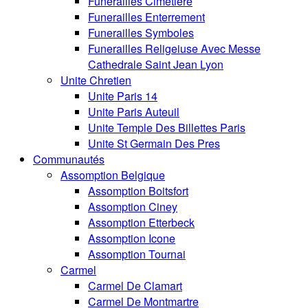
Funerailles Cimetiere
Funerailles Enterrement
Funerailles Symboles
Funerailles Religeiuse Avec Messe
Cathedrale Saint Jean Lyon
Unite Chretien
Unite Paris 14
Unite Paris Auteuil
Unite Temple Des Billettes Paris
Unite St Germain Des Pres
Communautés
Assomption Belgique
Assomption Boitsfort
Assomption Ciney
Assomption Etterbeck
Assomption Icone
Assomption Tournai
Carmel
Carmel De Clamart
Carmel De Montmartre