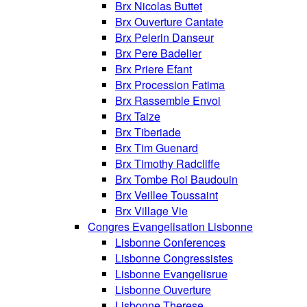
Brx Nicolas Buttet
Brx Ouverture Cantate
Brx Pelerin Danseur
Brx Pere Badelier
Brx Priere Efant
Brx Procession Fatima
Brx Rassemble Envoi
Brx Taize
Brx Tiberiade
Brx Tim Guenard
Brx Timothy Radcliffe
Brx Tombe Roi Baudouin
Brx Veillee Toussaint
Brx Village Vie
Congres Evangelisation Lisbonne
Lisbonne Conferences
Lisbonne Congressistes
Lisbonne Evangelisrue
Lisbonne Ouverture
Lisbonne Therese