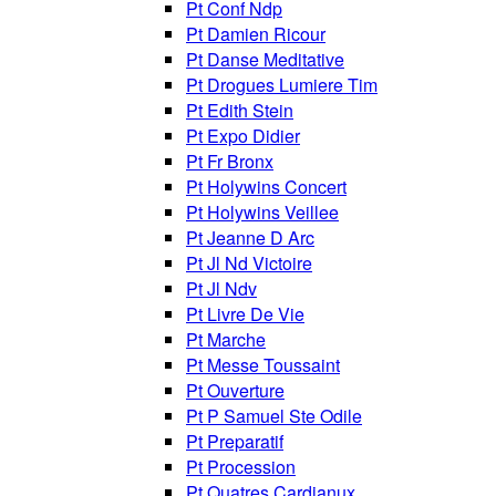
Pt Conf Ndp
Pt Damien Ricour
Pt Danse Meditative
Pt Drogues Lumiere Tim
Pt Edith Stein
Pt Expo Didier
Pt Fr Bronx
Pt Holywins Concert
Pt Holywins Veillee
Pt Jeanne D Arc
Pt Jl Nd Victoire
Pt Jl Ndv
Pt Livre De Vie
Pt Marche
Pt Messe Toussaint
Pt Ouverture
Pt P Samuel Ste Odile
Pt Preparatif
Pt Procession
Pt Quatres Cardianux