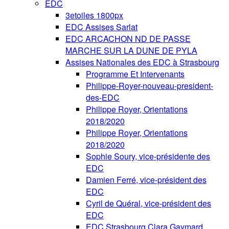
EDC
3etoiles 1800px
EDC Assises Sarlat
EDC ARCACHON ND DE PASSE
MARCHE SUR LA DUNE DE PYLA
Assises Nationales des EDC à Strasbourg
Programme Et Intervenants
Philippe-Royer-nouveau-president-
des-EDC
Philippe Royer, Orientations
2018/2020
Philippe Royer, Orientations
2018/2020
Sophie Soury, vice-présidente des
EDC
Damien Ferré, vice-président des
EDC
Cyril de Quéral, vice-président des
EDC
EDC Strasbourg Clara Gaymard