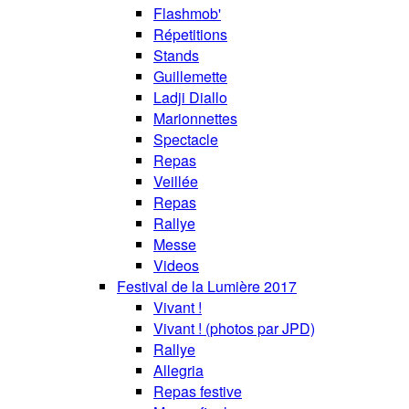
Flashmob'
Répetitions
Stands
Guillemette
Ladji Diallo
Marionnettes
Spectacle
Repas
Veillée
Repas
Rallye
Messe
Videos
Festival de la Lumière 2017
Vivant !
Vivant ! (photos par JPD)
Rallye
Allegria
Repas festive