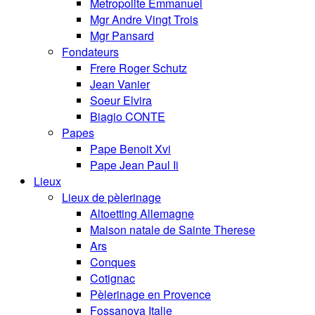
Metropolite Emmanuel
Mgr Andre Vingt Trois
Mgr Pansard
Fondateurs
Frere Roger Schutz
Jean Vanier
Soeur Elvira
Biagio CONTE
Papes
Pape Benoit Xvi
Pape Jean Paul Ii
Lieux
Lieux de pèlerinage
Altoetting Allemagne
Maison natale de Sainte Therese
Ars
Conques
Cotignac
Pèlerinage en Provence
Fossanova Italie