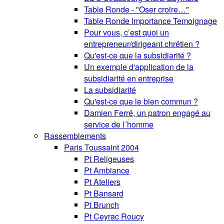
Table Ronde - "Oser croire…"
Table Ronde Importance Temoignage
Pour vous, c’est quoi un
entrepreneur/dirigeant chrétien ?
Qu'est-ce que la subsidiarité ?
Un exemple d'application de la
subsidiarité en entreprise
La subsidiarité
Qu'est-ce que le bien commun ?
Damien Ferré, un patron engagé au
service de l´homme
Rassemblements
Paris Toussaint 2004
Pt Religeuses
Pt Ambiance
Pt Ateliers
Pt Bansard
Pt Brunch
Pt Ceyrac Roucy