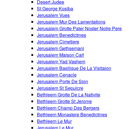
Desert Judee
St George Kosiba
Jerusalem Vues
Jerusalem Mur Des Lamentations
Jerusalem Grotte Pater Noster Notre Pere
Jerusalem Benedictines
Jerusalem Cimetiere
Jerusalem Gethsemani
Jerusalem Maison Caif
Jerusalem Yad Vashem
Jerusalem Basilique De La Visitaion
Jerusalem Cenacle
Jerusalem Porte De Sion
Jerusalem St Sepulcre
Bethleem Grotte De La Nativite
Bethleem Grotte St Jerome
Bethleem Champ Des Bergers
Bethleem Monastere Benedictines
Bethleem Le Mur
Jerusalem Le Mur