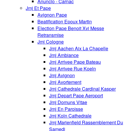
Anuncio - Carnac
Jmj Et Pape
Avignon Pape
Beatification Epoux Martin
Election Pape Benoit Xvi Messe
Retransmise
Jmj Cologne
Jmj Aachen Aix La Chapelle
Jmj Ambiance
Jmj Arrivee Pape Bateau
Jmj Arrivee Rue Koeln
Jmj Avignon
Jmj Avortement
Jmj Cathedrale Cardinal Kasper
Jmj Depart Pape Aeroport
Jmj Domuns Vitae
Jmj En Paroisse
Jmj Koln Cathedrale
Jmj Marienfield Rassemblement Du
Samedi