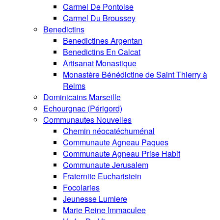
Carmel De Pontoise
Carmel Du Broussey
Benedictins
Benedictines Argentan
Benedictins En Calcat
Artisanat Monastique
Monastère Bénédictine de Saint Thierry à
Reims
Dominicains Marseille
Echourgnac (Périgord)
Communautes Nouvelles
Chemin néocatéchuménal
Communaute Agneau Paques
Communaute Agneau Prise Habit
Communaute Jerusalem
Fraternite Eucharistein
Focolaries
Jeunesse Lumiere
Marie Reine Immaculee