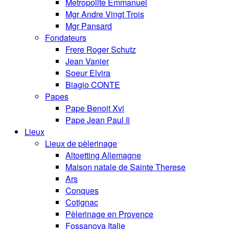
Metropolite Emmanuel
Mgr Andre Vingt Trois
Mgr Pansard
Fondateurs
Frere Roger Schutz
Jean Vanier
Soeur Elvira
Biagio CONTE
Papes
Pape Benoit Xvi
Pape Jean Paul Ii
Lieux
Lieux de pèlerinage
Altoetting Allemagne
Maison natale de Sainte Therese
Ars
Conques
Cotignac
Pèlerinage en Provence
Fossanova Italie