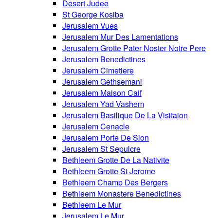
Desert Judee
St George Kosiba
Jerusalem Vues
Jerusalem Mur Des Lamentations
Jerusalem Grotte Pater Noster Notre Pere
Jerusalem Benedictines
Jerusalem Cimetiere
Jerusalem Gethsemani
Jerusalem Maison Caif
Jerusalem Yad Vashem
Jerusalem Basilique De La Visitaion
Jerusalem Cenacle
Jerusalem Porte De Sion
Jerusalem St Sepulcre
Bethleem Grotte De La Nativite
Bethleem Grotte St Jerome
Bethleem Champ Des Bergers
Bethleem Monastere Benedictines
Bethleem Le Mur
Jerusalem Le Mur