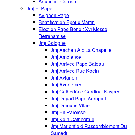
Anuncio - Carnac
Jmj Et Pape
Avignon Pape
Beatification Epoux Martin
Election Pape Benoit Xvi Messe
Retransmise
Jmj Cologne
Jmj Aachen Aix La Chapelle
Jmj Ambiance
Jmj Arrivee Pape Bateau
Jmj Arrivee Rue Koeln
Jmj Avignon
Jmj Avortement
Jmj Cathedrale Cardinal Kasper
Jmj Depart Pape Aeroport
Jmj Domuns Vitae
Jmj En Paroisse
Jmj Koln Cathedrale
Jmj Marienfield Rassemblement Du
Samedi