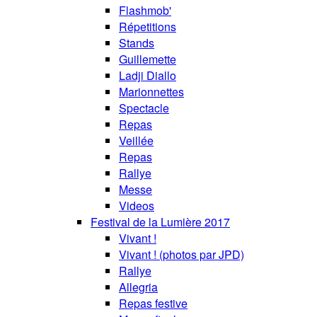
Flashmob'
Répetitions
Stands
Guillemette
Ladji Diallo
Marionnettes
Spectacle
Repas
Veillée
Repas
Rallye
Messe
Videos
Festival de la Lumière 2017
Vivant !
Vivant ! (photos par JPD)
Rallye
Allegria
Repas festive