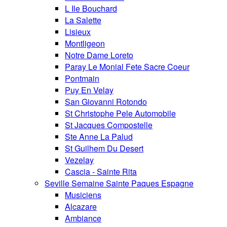
L Ile Bouchard
La Salette
Lisieux
Montligeon
Notre Dame Loreto
Paray Le Monial Fete Sacre Coeur
Pontmain
Puy En Velay
San Giovanni Rotondo
St Christophe Pele Automobile
St Jacques Compostelle
Ste Anne La Palud
St Guilhem Du Desert
Vezelay
Cascia - Sainte Rita
Seville Semaine Sainte Paques Espagne
Musiciens
Alcazare
Ambiance