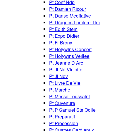
Pt Conf Ndp
Pt Damien Ricour
Pt Danse Meditative
Pt Drogues Lumiere Tim
Pt Edith Stein
Pt Expo Didier
Pt Fr Bronx
Pt Holywins Concert
Pt Holywins Veillee
Pt Jeanne D Arc
Pt Jl Nd Victoire
Pt Jl Ndv
Pt Livre De Vie
Pt Marche
Pt Messe Toussaint
Pt Ouverture
Pt P Samuel Ste Odile
Pt Preparatif
Pt Procession
Pt Quatres Cardianux