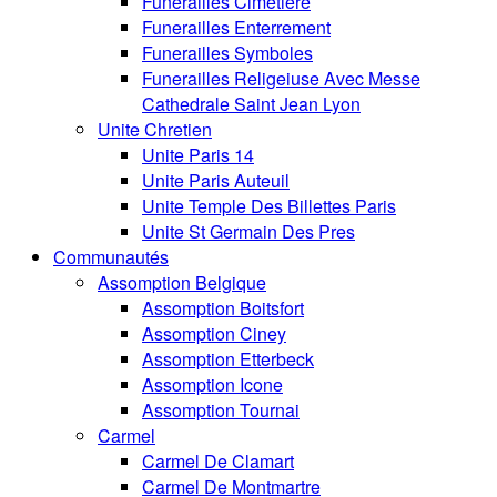
Funerailles Cimetiere
Funerailles Enterrement
Funerailles Symboles
Funerailles Religeiuse Avec Messe
Cathedrale Saint Jean Lyon
Unite Chretien
Unite Paris 14
Unite Paris Auteuil
Unite Temple Des Billettes Paris
Unite St Germain Des Pres
Communautés
Assomption Belgique
Assomption Boitsfort
Assomption Ciney
Assomption Etterbeck
Assomption Icone
Assomption Tournai
Carmel
Carmel De Clamart
Carmel De Montmartre