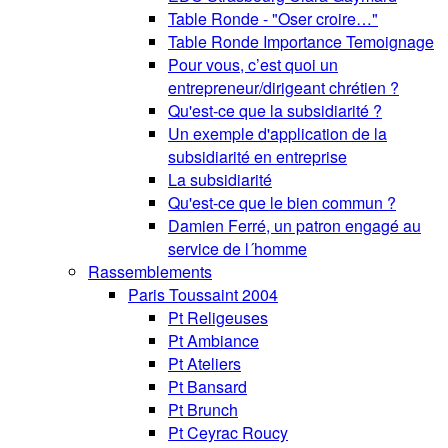
Table Ronde - "Oser croire…"
Table Ronde Importance Temoignage
Pour vous, c’est quoi un
entrepreneur/dirigeant chrétien ?
Qu'est-ce que la subsidiarité ?
Un exemple d'application de la
subsidiarité en entreprise
La subsidiarité
Qu'est-ce que le bien commun ?
Damien Ferré, un patron engagé au
service de l´homme
Rassemblements
Paris Toussaint 2004
Pt Religeuses
Pt Ambiance
Pt Ateliers
Pt Bansard
Pt Brunch
Pt Ceyrac Roucy