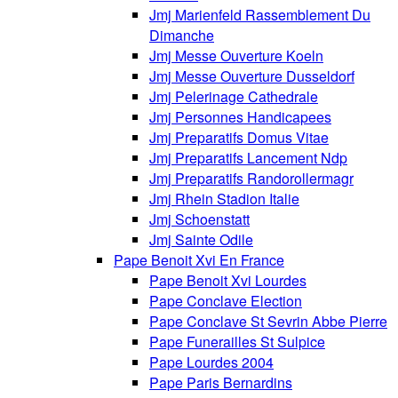
Jmj Marienfeld Rassemblement Du
Dimanche
Jmj Messe Ouverture Koeln
Jmj Messe Ouverture Dusseldorf
Jmj Pelerinage Cathedrale
Jmj Personnes Handicapees
Jmj Preparatifs Domus Vitae
Jmj Preparatifs Lancement Ndp
Jmj Preparatifs Randorollermagr
Jmj Rhein Stadion Italie
Jmj Schoenstatt
Jmj Sainte Odile
Pape Benoit Xvi En France
Pape Benoit Xvi Lourdes
Pape Conclave Election
Pape Conclave St Sevrin Abbe Pierre
Pape Funerailles St Sulpice
Pape Lourdes 2004
Pape Paris Bernardins