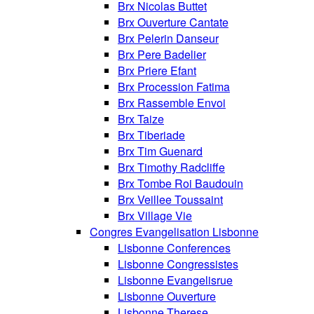
Brx Nicolas Buttet
Brx Ouverture Cantate
Brx Pelerin Danseur
Brx Pere Badelier
Brx Priere Efant
Brx Procession Fatima
Brx Rassemble Envoi
Brx Taize
Brx Tiberiade
Brx Tim Guenard
Brx Timothy Radcliffe
Brx Tombe Roi Baudouin
Brx Veillee Toussaint
Brx Village Vie
Congres Evangelisation Lisbonne
Lisbonne Conferences
Lisbonne Congressistes
Lisbonne Evangelisrue
Lisbonne Ouverture
Lisbonne Therese