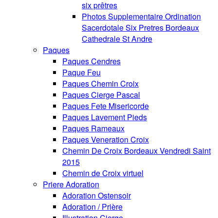
six prêtres
Photos Supplementaire Ordination
Sacerdotale Six Pretres Bordeaux
Cathedrale St Andre
Paques
Paques Cendres
Paque Feu
Paques Chemin Croix
Paques Cierge Pascal
Paques Fete Misericorde
Paques Lavement Pieds
Paques Rameaux
Paques Veneration Croix
Chemin De Croix Bordeaux Vendredi Saint
2015
Chemin de Croix virtuel
Priere Adoration
Adoration Ostensoir
Adoration / Prière
Illustration Cierge