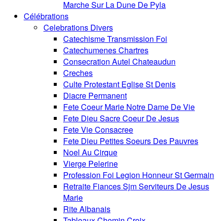
Marche Sur La Dune De Pyla
Célébrations
Celebrations Divers
Catechisme Transmission Foi
Catechumenes Chartres
Consecration Autel Chateaudun
Creches
Culte Protestant Eglise St Denis
Diacre Permanent
Fete Coeur Marie Notre Dame De Vie
Fete Dieu Sacre Coeur De Jesus
Fete Vie Consacree
Fete Dieu Petites Soeurs Des Pauvres
Noel Au Cirque
Vierge Pelerine
Profession Foi Legion Honneur St Germain
Retraite Fiances Sjm Serviteurs De Jesus
Marie
Rite Albanais
Tableaux Chemin Croix