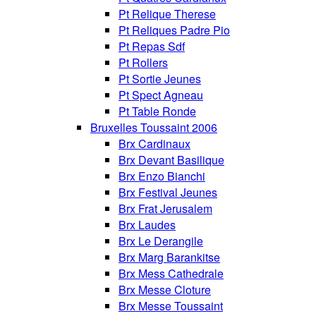
Pt Relique Therese
Pt Reliques Padre Pio
Pt Repas Sdf
Pt Rollers
Pt Sortie Jeunes
Pt Spect Agneau
Pt Table Ronde
Bruxelles Toussaint 2006
Brx Cardinaux
Brx Devant Basilique
Brx Enzo Bianchi
Brx Festival Jeunes
Brx Frat Jerusalem
Brx Laudes
Brx Le Derangile
Brx Marg Barankitse
Brx Mess Cathedrale
Brx Messe Cloture
Brx Messe Toussaint