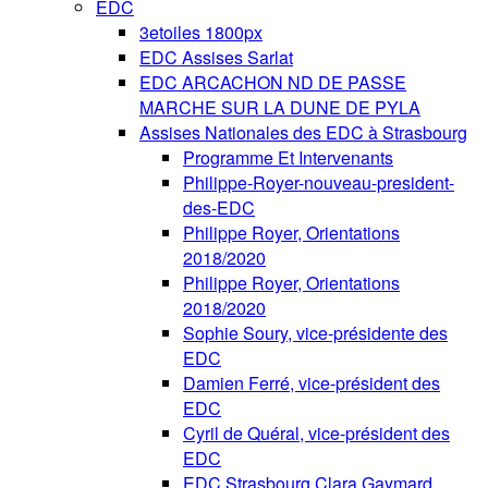
EDC
3etoiles 1800px
EDC Assises Sarlat
EDC ARCACHON ND DE PASSE
MARCHE SUR LA DUNE DE PYLA
Assises Nationales des EDC à Strasbourg
Programme Et Intervenants
Philippe-Royer-nouveau-president-
des-EDC
Philippe Royer, Orientations
2018/2020
Philippe Royer, Orientations
2018/2020
Sophie Soury, vice-présidente des
EDC
Damien Ferré, vice-président des
EDC
Cyril de Quéral, vice-président des
EDC
EDC Strasbourg Clara Gaymard