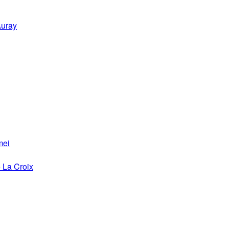
Auray
mei
 La Croix