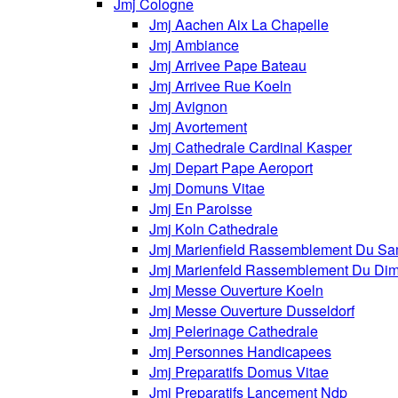
Jmj Cologne
Jmj Aachen Aix La Chapelle
Jmj Ambiance
Jmj Arrivee Pape Bateau
Jmj Arrivee Rue Koeln
Jmj Avignon
Jmj Avortement
Jmj Cathedrale Cardinal Kasper
Jmj Depart Pape Aeroport
Jmj Domuns Vitae
Jmj En Paroisse
Jmj Koln Cathedrale
Jmj Marienfield Rassemblement Du Sa
Jmj Marienfeld Rassemblement Du Di
Jmj Messe Ouverture Koeln
Jmj Messe Ouverture Dusseldorf
Jmj Pelerinage Cathedrale
Jmj Personnes Handicapees
Jmj Preparatifs Domus Vitae
Jmj Preparatifs Lancement Ndp