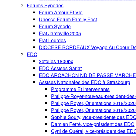
Forums Synodes
Forum Amour Et Vie
Unesco Forum Family Fest
Forum Synode
Frat Jambville 2005
Frat Lourdes
DIOCESE BORDEAUX Voyage Au Coeur De 
EDC
3etoiles 1800px
EDC Assises Sarlat
EDC ARCACHON ND DE PASSE MARCHE 
Assises Nationales des EDC à Strasbourg
Programme Et Intervenants
Philippe-Royer-nouveau-president-de
Philippe Royer, Orientations 2018/2020
Philippe Royer, Orientations 2018/2020
Sophie Soury, vice-présidente des ED
Damien Ferré, vice-président des EDC
Cyril de Quéral, vice-président des ED