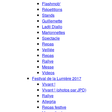
Flashmob'
Répetitions
Stands
Guillemette
Ladji Diallo
Marionnettes
Spectacle
Repas
Veillée
Repas
Rallye
Messe
Videos
Festival de la Lumière 2017
Vivant !
Vivant ! (photos par JPD)
Rallye
Allegria
Repas festive