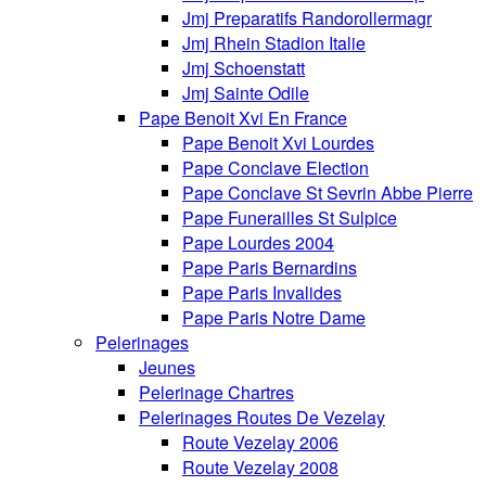
Jmj Preparatifs Randorollermagr
Jmj Rhein Stadion Italie
Jmj Schoenstatt
Jmj Sainte Odile
Pape Benoit Xvi En France
Pape Benoit Xvi Lourdes
Pape Conclave Election
Pape Conclave St Sevrin Abbe Pierre
Pape Funerailles St Sulpice
Pape Lourdes 2004
Pape Paris Bernardins
Pape Paris Invalides
Pape Paris Notre Dame
Pelerinages
Jeunes
Pelerinage Chartres
Pelerinages Routes De Vezelay
Route Vezelay 2006
Route Vezelay 2008