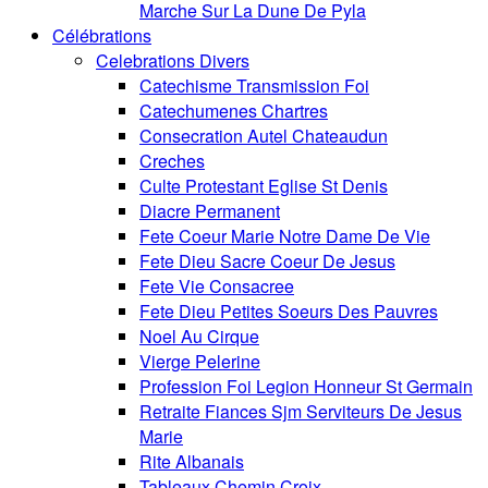
Marche Sur La Dune De Pyla
Célébrations
Celebrations Divers
Catechisme Transmission Foi
Catechumenes Chartres
Consecration Autel Chateaudun
Creches
Culte Protestant Eglise St Denis
Diacre Permanent
Fete Coeur Marie Notre Dame De Vie
Fete Dieu Sacre Coeur De Jesus
Fete Vie Consacree
Fete Dieu Petites Soeurs Des Pauvres
Noel Au Cirque
Vierge Pelerine
Profession Foi Legion Honneur St Germain
Retraite Fiances Sjm Serviteurs De Jesus
Marie
Rite Albanais
Tableaux Chemin Croix