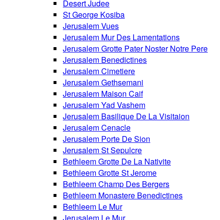
Desert Judee
St George Kosiba
Jerusalem Vues
Jerusalem Mur Des Lamentations
Jerusalem Grotte Pater Noster Notre Pere
Jerusalem Benedictines
Jerusalem Cimetiere
Jerusalem Gethsemani
Jerusalem Maison Caif
Jerusalem Yad Vashem
Jerusalem Basilique De La Visitaion
Jerusalem Cenacle
Jerusalem Porte De Sion
Jerusalem St Sepulcre
Bethleem Grotte De La Nativite
Bethleem Grotte St Jerome
Bethleem Champ Des Bergers
Bethleem Monastere Benedictines
Bethleem Le Mur
Jerusalem Le Mur