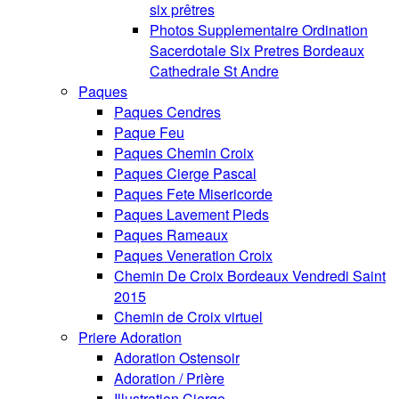
six prêtres
Photos Supplementaire Ordination
Sacerdotale Six Pretres Bordeaux
Cathedrale St Andre
Paques
Paques Cendres
Paque Feu
Paques Chemin Croix
Paques Cierge Pascal
Paques Fete Misericorde
Paques Lavement Pieds
Paques Rameaux
Paques Veneration Croix
Chemin De Croix Bordeaux Vendredi Saint
2015
Chemin de Croix virtuel
Priere Adoration
Adoration Ostensoir
Adoration / Prière
Illustration Cierge