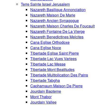
Terre Sainte Israel Jerusalem
Nazareth Basilique Annonciation
Nazareth Maison De Marie
Nazareth Ancien Synagogue
Nazareth Maison Charles De Foucault
Nazareth Fontaine De La Vierge
Nazareth Benedictines Melcites
Cana Eglise Orthodoxe
Cana Eglise Noce
Tiberiade Eglise Saint Pierre
Tiberiade Lac Vues Variees
Tiberiade Lac Messe
Tiberiade Mont Beatitudes
Tiberiade Multiplication Des Pains
Tiberiade Tabgha
Capharnaum Maison De Pierre
Jourdain Bapteme
Mont Thabor
Jourdain Vallee