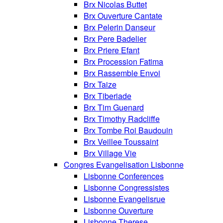
Brx Nicolas Buttet
Brx Ouverture Cantate
Brx Pelerin Danseur
Brx Pere Badelier
Brx Priere Efant
Brx Procession Fatima
Brx Rassemble Envoi
Brx Taize
Brx Tiberiade
Brx Tim Guenard
Brx Timothy Radcliffe
Brx Tombe Roi Baudouin
Brx Veillee Toussaint
Brx Village Vie
Congres Evangelisation Lisbonne
Lisbonne Conferences
Lisbonne Congressistes
Lisbonne Evangelisrue
Lisbonne Ouverture
Lisbonne Therese