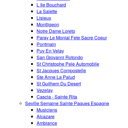
L Ile Bouchard
La Salette
Lisieux
Montligeon
Notre Dame Loreto
Paray Le Monial Fete Sacre Coeur
Pontmain
Puy En Velay
San Giovanni Rotondo
St Christophe Pele Automobile
St Jacques Compostelle
Ste Anne La Palud
St Guilhem Du Desert
Vezelay
Cascia - Sainte Rita
Seville Semaine Sainte Paques Espagne
Musiciens
Alcazare
Ambiance