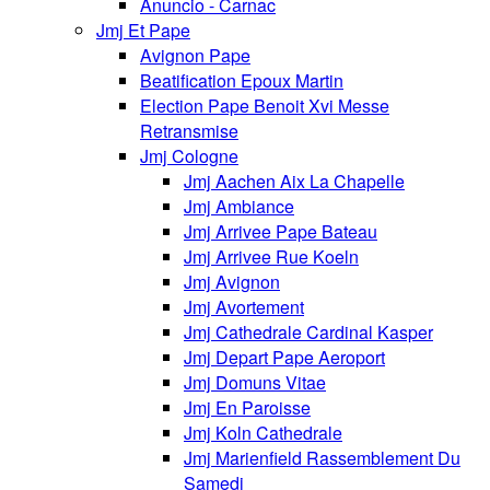
Anuncio - Carnac
Jmj Et Pape
Avignon Pape
Beatification Epoux Martin
Election Pape Benoit Xvi Messe
Retransmise
Jmj Cologne
Jmj Aachen Aix La Chapelle
Jmj Ambiance
Jmj Arrivee Pape Bateau
Jmj Arrivee Rue Koeln
Jmj Avignon
Jmj Avortement
Jmj Cathedrale Cardinal Kasper
Jmj Depart Pape Aeroport
Jmj Domuns Vitae
Jmj En Paroisse
Jmj Koln Cathedrale
Jmj Marienfield Rassemblement Du
Samedi