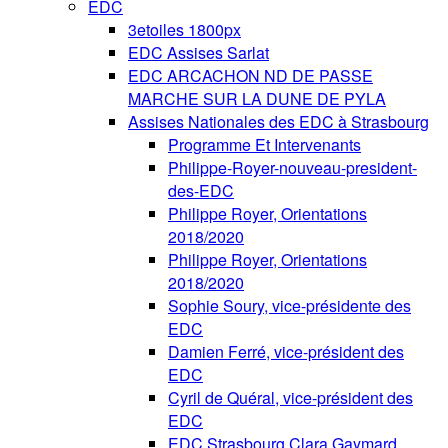
EDC
3etoiles 1800px
EDC Assises Sarlat
EDC ARCACHON ND DE PASSE
MARCHE SUR LA DUNE DE PYLA
Assises Nationales des EDC à Strasbourg
Programme Et Intervenants
Philippe-Royer-nouveau-president-
des-EDC
Philippe Royer, Orientations
2018/2020
Philippe Royer, Orientations
2018/2020
Sophie Soury, vice-présidente des
EDC
Damien Ferré, vice-président des
EDC
Cyril de Quéral, vice-président des
EDC
EDC Strasbourg Clara Gaymard