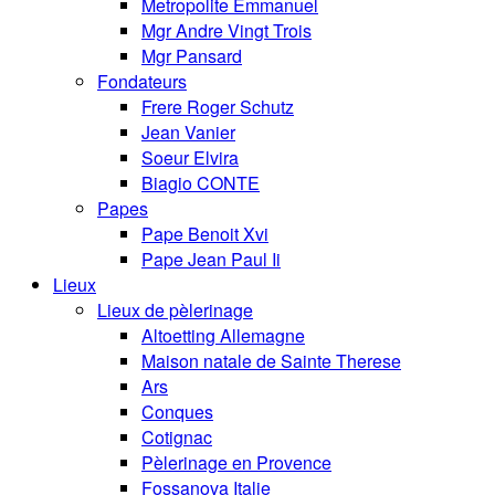
Metropolite Emmanuel
Mgr Andre Vingt Trois
Mgr Pansard
Fondateurs
Frere Roger Schutz
Jean Vanier
Soeur Elvira
Biagio CONTE
Papes
Pape Benoit Xvi
Pape Jean Paul Ii
Lieux
Lieux de pèlerinage
Altoetting Allemagne
Maison natale de Sainte Therese
Ars
Conques
Cotignac
Pèlerinage en Provence
Fossanova Italie