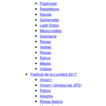
Flashmob'
Répetitions
Stands
Guillemette
Ladji Diallo
Marionnettes
Spectacle
Repas
Veillée
Repas
Rallye
Messe
Videos
Festival de la Lumière 2017
Vivant !
Vivant ! (photos par JPD)
Rallye
Allegria
Repas festive