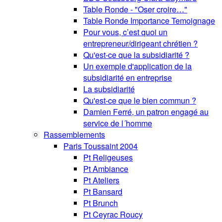
Table Ronde - "Oser croire…"
Table Ronde Importance Temoignage
Pour vous, c’est quoi un
entrepreneur/dirigeant chrétien ?
Qu'est-ce que la subsidiarité ?
Un exemple d'application de la
subsidiarité en entreprise
La subsidiarité
Qu'est-ce que le bien commun ?
Damien Ferré, un patron engagé au
service de l´homme
Rassemblements
Paris Toussaint 2004
Pt Religeuses
Pt Ambiance
Pt Ateliers
Pt Bansard
Pt Brunch
Pt Ceyrac Roucy