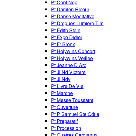
Pt Conf Ndp
Pt Damien Ricour
Pt Danse Meditative
Pt Drogues Lumiere Tim
Pt Edith Stein
Pt Expo Didier
Pt Fr Bronx
Pt Holywins Concert
Pt Holywins Veillee
Pt Jeanne D Arc
Pt Jl Nd Victoire
Pt Jl Ndv
Pt Livre De Vie
Pt Marche
Pt Messe Toussaint
Pt Ouverture
Pt P Samuel Ste Odile
Pt Preparatif
Pt Procession
Pt Quatres Cardianux