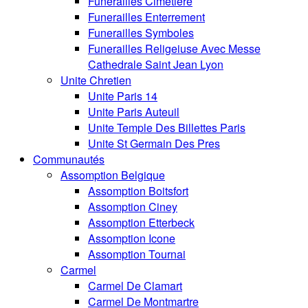
Funerailles Cimetiere
Funerailles Enterrement
Funerailles Symboles
Funerailles Religeiuse Avec Messe
Cathedrale Saint Jean Lyon
Unite Chretien
Unite Paris 14
Unite Paris Auteuil
Unite Temple Des Billettes Paris
Unite St Germain Des Pres
Communautés
Assomption Belgique
Assomption Boitsfort
Assomption Ciney
Assomption Etterbeck
Assomption Icone
Assomption Tournai
Carmel
Carmel De Clamart
Carmel De Montmartre