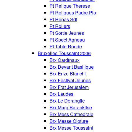
Pt Relique Therese
Pt Reliques Padre Pio
Pt Repas Sdf
Pt Rollers
Pt Sortie Jeunes
Pt Spect Agneau
Pt Table Ronde
Bruxelles Toussaint 2006
Brx Cardinaux
Brx Devant Basilique
Brx Enzo Bianchi
Brx Festival Jeunes
Brx Frat Jerusalem
Brx Laudes
Brx Le Derangile
Brx Marg Barankitse
Brx Mess Cathedrale
Brx Messe Cloture
Brx Messe Toussaint