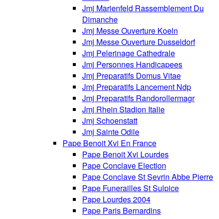
Jmj Marienfeld Rassemblement Du
Dimanche
Jmj Messe Ouverture Koeln
Jmj Messe Ouverture Dusseldorf
Jmj Pelerinage Cathedrale
Jmj Personnes Handicapees
Jmj Preparatifs Domus Vitae
Jmj Preparatifs Lancement Ndp
Jmj Preparatifs Randorollermagr
Jmj Rhein Stadion Italie
Jmj Schoenstatt
Jmj Sainte Odile
Pape Benoit Xvi En France
Pape Benoit Xvi Lourdes
Pape Conclave Election
Pape Conclave St Sevrin Abbe Pierre
Pape Funerailles St Sulpice
Pape Lourdes 2004
Pape Paris Bernardins