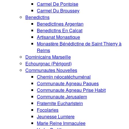
Carmel De Pontoise
Carmel Du Broussey
Benedictins
Benedictines Argentan
Benedictins En Calcat
Artisanat Monastique
Monastère Bénédictine de Saint Thierry à
Reims
Dominicains Marseille
Echourgnac (Périgord)
Communautes Nouvelles
Chemin néocatéchuménal
Communaute Agneau Paques
Communaute Agneau Prise Habit
Communaute Jerusalem
Fraternite Eucharistein
Focolaries
Jeunesse Lumiere
Marie Reine Immaculee