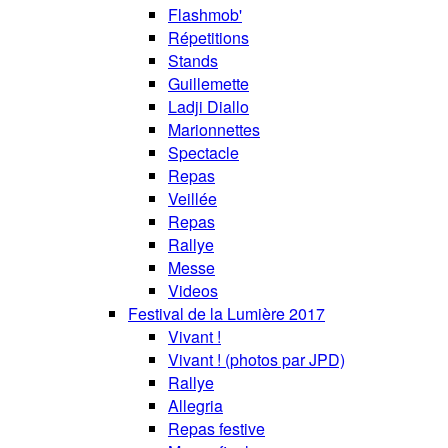
Flashmob'
Répetitions
Stands
Guillemette
Ladji Diallo
Marionnettes
Spectacle
Repas
Veillée
Repas
Rallye
Messe
Videos
Festival de la Lumière 2017
Vivant !
Vivant ! (photos par JPD)
Rallye
Allegria
Repas festive