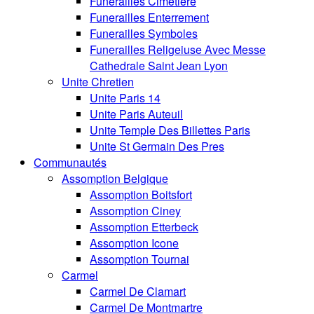
Funerailles Cimetiere
Funerailles Enterrement
Funerailles Symboles
Funerailles Religeiuse Avec Messe
Cathedrale Saint Jean Lyon
Unite Chretien
Unite Paris 14
Unite Paris Auteuil
Unite Temple Des Billettes Paris
Unite St Germain Des Pres
Communautés
Assomption Belgique
Assomption Boitsfort
Assomption Ciney
Assomption Etterbeck
Assomption Icone
Assomption Tournai
Carmel
Carmel De Clamart
Carmel De Montmartre