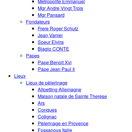
Metropolite Emmanuel
Mgr Andre Vingt Trois
Mgr Pansard
Fondateurs
Frere Roger Schutz
Jean Vanier
Soeur Elvira
Biagio CONTE
Papes
Pape Benoit Xvi
Pape Jean Paul Ii
Lieux
Lieux de pèlerinage
Altoetting Allemagne
Maison natale de Sainte Therese
Ars
Conques
Cotignac
Pèlerinage en Provence
Fossanova Italie