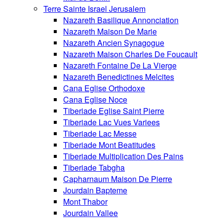
Terre Sainte Israel Jerusalem
Nazareth Basilique Annonciation
Nazareth Maison De Marie
Nazareth Ancien Synagogue
Nazareth Maison Charles De Foucault
Nazareth Fontaine De La Vierge
Nazareth Benedictines Melcites
Cana Eglise Orthodoxe
Cana Eglise Noce
Tiberiade Eglise Saint Pierre
Tiberiade Lac Vues Variees
Tiberiade Lac Messe
Tiberiade Mont Beatitudes
Tiberiade Multiplication Des Pains
Tiberiade Tabgha
Capharnaum Maison De Pierre
Jourdain Bapteme
Mont Thabor
Jourdain Vallee