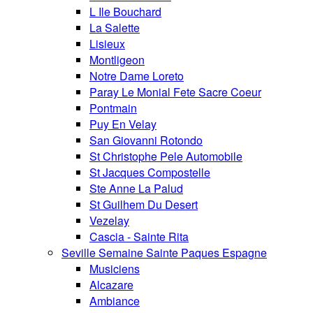
L Ile Bouchard
La Salette
Lisieux
Montligeon
Notre Dame Loreto
Paray Le Monial Fete Sacre Coeur
Pontmain
Puy En Velay
San Giovanni Rotondo
St Christophe Pele Automobile
St Jacques Compostelle
Ste Anne La Palud
St Guilhem Du Desert
Vezelay
Cascia - Sainte Rita
Seville Semaine Sainte Paques Espagne
Musiciens
Alcazare
Ambiance