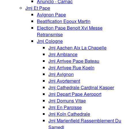
Anuncio - Carnac
Jmj Et Pape
Avignon Pape
Beatification Epoux Martin
Election Pape Benoit Xvi Messe
Retransmise
Jmj Cologne
Jmj Aachen Aix La Chapelle
Jmj Ambiance
Jmj Arrivee Pape Bateau
Jmj Arrivee Rue Koeln
Jmj Avignon
Jmj Avortement
Jmj Cathedrale Cardinal Kasper
Jmj Depart Pape Aeroport
Jmj Domuns Vitae
Jmj En Paroisse
Jmj Koln Cathedrale
Jmj Marienfield Rassemblement Du
Samedi