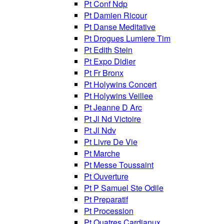
Pt Conf Ndp
Pt Damien Ricour
Pt Danse Meditative
Pt Drogues Lumiere Tim
Pt Edith Stein
Pt Expo Didier
Pt Fr Bronx
Pt Holywins Concert
Pt Holywins Veillee
Pt Jeanne D Arc
Pt Jl Nd Victoire
Pt Jl Ndv
Pt Livre De Vie
Pt Marche
Pt Messe Toussaint
Pt Ouverture
Pt P Samuel Ste Odile
Pt Preparatif
Pt Procession
Pt Quatres Cardianux