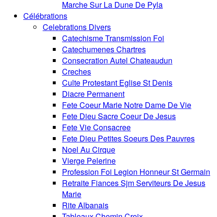
Marche Sur La Dune De Pyla
Célébrations
Celebrations Divers
Catechisme Transmission Foi
Catechumenes Chartres
Consecration Autel Chateaudun
Creches
Culte Protestant Eglise St Denis
Diacre Permanent
Fete Coeur Marie Notre Dame De Vie
Fete Dieu Sacre Coeur De Jesus
Fete Vie Consacree
Fete Dieu Petites Soeurs Des Pauvres
Noel Au Cirque
Vierge Pelerine
Profession Foi Legion Honneur St Germain
Retraite Fiances Sjm Serviteurs De Jesus
Marie
Rite Albanais
Tableaux Chemin Croix