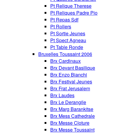
Pt Relique Therese
Pt Reliques Padre Pio
Pt Repas Sdf
Pt Rollers
Pt Sortie Jeunes
Pt Spect Agneau
Pt Table Ronde
Bruxelles Toussaint 2006
Brx Cardinaux
Brx Devant Basilique
Brx Enzo Bianchi
Brx Festival Jeunes
Brx Frat Jerusalem
Brx Laudes
Brx Le Derangile
Brx Marg Barankitse
Brx Mess Cathedrale
Brx Messe Cloture
Brx Messe Toussaint