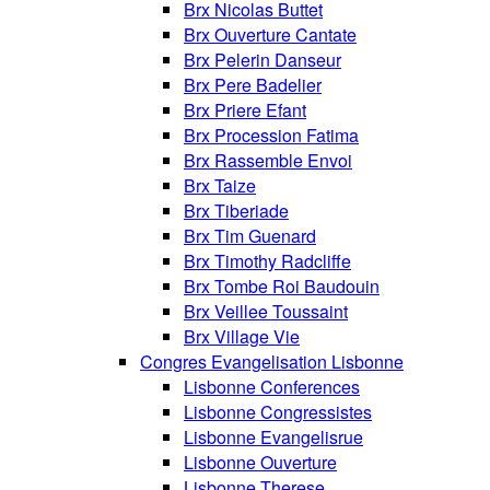
Brx Nicolas Buttet
Brx Ouverture Cantate
Brx Pelerin Danseur
Brx Pere Badelier
Brx Priere Efant
Brx Procession Fatima
Brx Rassemble Envoi
Brx Taize
Brx Tiberiade
Brx Tim Guenard
Brx Timothy Radcliffe
Brx Tombe Roi Baudouin
Brx Veillee Toussaint
Brx Village Vie
Congres Evangelisation Lisbonne
Lisbonne Conferences
Lisbonne Congressistes
Lisbonne Evangelisrue
Lisbonne Ouverture
Lisbonne Therese