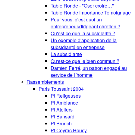
Table Ronde - "Oser croire…"
Table Ronde Importance Temoignage
Pour vous, c’est quoi un
entrepreneur/dirigeant chrétien ?
Qu'est-ce que la subsidiarité ?
Un exemple d'application de la
subsidiarité en entreprise
La subsidiarité
Qu'est-ce que le bien commun ?
Damien Ferré, un patron engagé au
service de l´homme
Rassemblements
Paris Toussaint 2004
Pt Religeuses
Pt Ambiance
Pt Ateliers
Pt Bansard
Pt Brunch
Pt Ceyrac Roucy