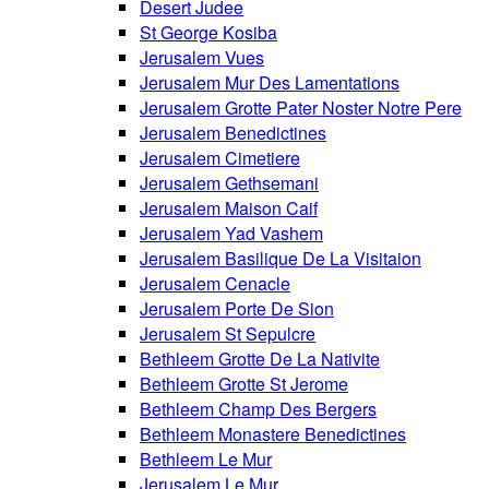
Desert Judee
St George Kosiba
Jerusalem Vues
Jerusalem Mur Des Lamentations
Jerusalem Grotte Pater Noster Notre Pere
Jerusalem Benedictines
Jerusalem Cimetiere
Jerusalem Gethsemani
Jerusalem Maison Caif
Jerusalem Yad Vashem
Jerusalem Basilique De La Visitaion
Jerusalem Cenacle
Jerusalem Porte De Sion
Jerusalem St Sepulcre
Bethleem Grotte De La Nativite
Bethleem Grotte St Jerome
Bethleem Champ Des Bergers
Bethleem Monastere Benedictines
Bethleem Le Mur
Jerusalem Le Mur