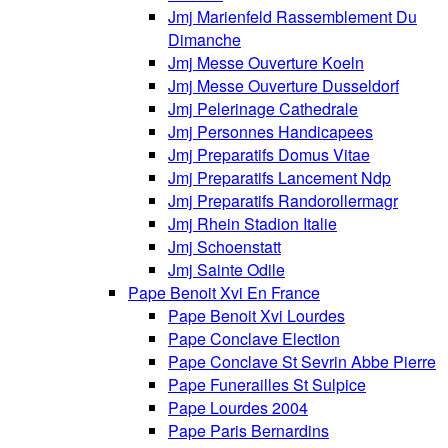
Jmj Marienfeld Rassemblement Du
Dimanche
Jmj Messe Ouverture Koeln
Jmj Messe Ouverture Dusseldorf
Jmj Pelerinage Cathedrale
Jmj Personnes Handicapees
Jmj Preparatifs Domus Vitae
Jmj Preparatifs Lancement Ndp
Jmj Preparatifs Randorollermagr
Jmj Rhein Stadion Italie
Jmj Schoenstatt
Jmj Sainte Odile
Pape Benoit Xvi En France
Pape Benoit Xvi Lourdes
Pape Conclave Election
Pape Conclave St Sevrin Abbe Pierre
Pape Funerailles St Sulpice
Pape Lourdes 2004
Pape Paris Bernardins