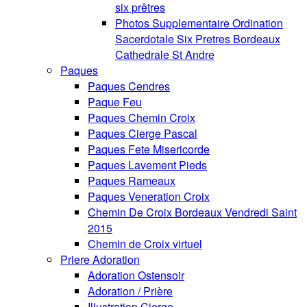
six prêtres
Photos Supplementaire Ordination
Sacerdotale Six Pretres Bordeaux
Cathedrale St Andre
Paques
Paques Cendres
Paque Feu
Paques Chemin Croix
Paques Cierge Pascal
Paques Fete Misericorde
Paques Lavement Pieds
Paques Rameaux
Paques Veneration Croix
Chemin De Croix Bordeaux Vendredi Saint
2015
Chemin de Croix virtuel
Priere Adoration
Adoration Ostensoir
Adoration / Prière
Illustration Cierge