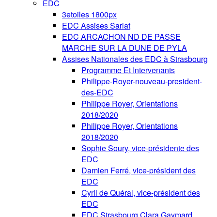
EDC
3etoiles 1800px
EDC Assises Sarlat
EDC ARCACHON ND DE PASSE
MARCHE SUR LA DUNE DE PYLA
Assises Nationales des EDC à Strasbourg
Programme Et Intervenants
Philippe-Royer-nouveau-president-
des-EDC
Philippe Royer, Orientations
2018/2020
Philippe Royer, Orientations
2018/2020
Sophie Soury, vice-présidente des
EDC
Damien Ferré, vice-président des
EDC
Cyril de Quéral, vice-président des
EDC
EDC Strasbourg Clara Gaymard