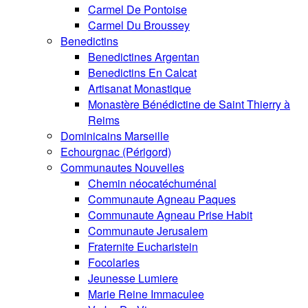
Carmel De Pontoise
Carmel Du Broussey
Benedictins
Benedictines Argentan
Benedictins En Calcat
Artisanat Monastique
Monastère Bénédictine de Saint Thierry à
Reims
Dominicains Marseille
Echourgnac (Périgord)
Communautes Nouvelles
Chemin néocatéchuménal
Communaute Agneau Paques
Communaute Agneau Prise Habit
Communaute Jerusalem
Fraternite Eucharistein
Focolaries
Jeunesse Lumiere
Marie Reine Immaculee