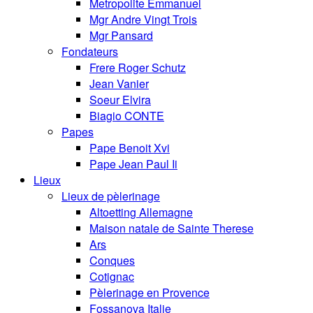
Metropolite Emmanuel
Mgr Andre Vingt Trois
Mgr Pansard
Fondateurs
Frere Roger Schutz
Jean Vanier
Soeur Elvira
Biagio CONTE
Papes
Pape Benoit Xvi
Pape Jean Paul Ii
Lieux
Lieux de pèlerinage
Altoetting Allemagne
Maison natale de Sainte Therese
Ars
Conques
Cotignac
Pèlerinage en Provence
Fossanova Italie