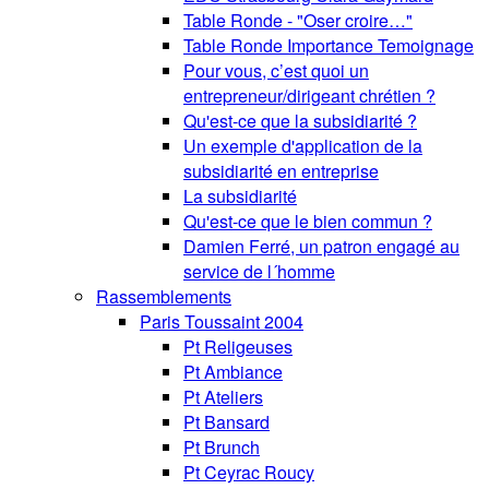
Table Ronde - "Oser croire…"
Table Ronde Importance Temoignage
Pour vous, c’est quoi un
entrepreneur/dirigeant chrétien ?
Qu'est-ce que la subsidiarité ?
Un exemple d'application de la
subsidiarité en entreprise
La subsidiarité
Qu'est-ce que le bien commun ?
Damien Ferré, un patron engagé au
service de l´homme
Rassemblements
Paris Toussaint 2004
Pt Religeuses
Pt Ambiance
Pt Ateliers
Pt Bansard
Pt Brunch
Pt Ceyrac Roucy