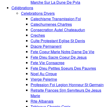
Marche Sur La Dune De Pyla
Célébrations
Celebrations Divers
Catechisme Transmission Foi
Catechumenes Chartres
Consecration Autel Chateaudun
Creches
Culte Protestant Eglise St Denis
Diacre Permanent
Fete Coeur Marie Notre Dame De Vie
Fete Dieu Sacre Coeur De Jesus
Fete Vie Consacree
Fete Dieu Petites Soeurs Des Pauvres
Noel Au Cirque
Vierge Pelerine
Profession Foi Legion Honneur St Germain
Retraite Fiances Sjm Serviteurs De Jesus
Marie
Rite Albanais
Tableaux Chemin Croix