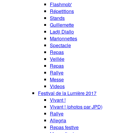
Flashmob'
Répetitions
Stands
Guillemette
Ladji Diallo
Marionnettes
Spectacle
Repas
Veillée
Repas
Rallye
Messe
Videos
Festival de la Lumière 2017
Vivant !
Vivant ! (photos par JPD)
Rallye
Allegria
Repas festive