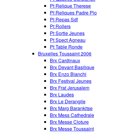
Pt Relique Therese
Pt Reliques Padre Pio
Pt Repas Sdf
Pt Rollers
Pt Sortie Jeunes
Pt Spect Agneau
Pt Table Ronde
Bruxelles Toussaint 2006
Brx Cardinaux
Brx Devant Basilique
Brx Enzo Bianchi
Brx Festival Jeunes
Brx Frat Jerusalem
Brx Laudes
Brx Le Derangile
Brx Marg Barankitse
Brx Mess Cathedrale
Brx Messe Cloture
Brx Messe Toussaint