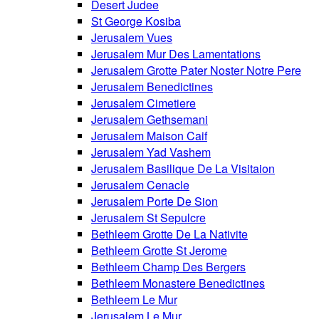
Desert Judee
St George Kosiba
Jerusalem Vues
Jerusalem Mur Des Lamentations
Jerusalem Grotte Pater Noster Notre Pere
Jerusalem Benedictines
Jerusalem Cimetiere
Jerusalem Gethsemani
Jerusalem Maison Caif
Jerusalem Yad Vashem
Jerusalem Basilique De La Visitaion
Jerusalem Cenacle
Jerusalem Porte De Sion
Jerusalem St Sepulcre
Bethleem Grotte De La Nativite
Bethleem Grotte St Jerome
Bethleem Champ Des Bergers
Bethleem Monastere Benedictines
Bethleem Le Mur
Jerusalem Le Mur