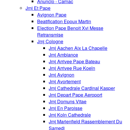
Anuncio - Carnac
Jmj Et Pape
Avignon Pape
Beatification Epoux Martin
Election Pape Benoit Xvi Messe
Retransmise
Jmj Cologne
Jmj Aachen Aix La Chapelle
Jmj Ambiance
Jmj Arrivee Pape Bateau
Jmj Arrivee Rue Koeln
Jmj Avignon
Jmj Avortement
Jmj Cathedrale Cardinal Kasper
Jmj Depart Pape Aeroport
Jmj Domuns Vitae
Jmj En Paroisse
Jmj Koln Cathedrale
Jmj Marienfield Rassemblement Du
Samedi