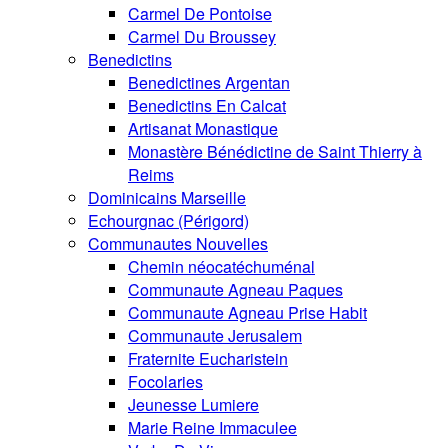
Carmel De Pontoise
Carmel Du Broussey
Benedictins
Benedictines Argentan
Benedictins En Calcat
Artisanat Monastique
Monastère Bénédictine de Saint Thierry à
Reims
Dominicains Marseille
Echourgnac (Périgord)
Communautes Nouvelles
Chemin néocatéchuménal
Communaute Agneau Paques
Communaute Agneau Prise Habit
Communaute Jerusalem
Fraternite Eucharistein
Focolaries
Jeunesse Lumiere
Marie Reine Immaculee