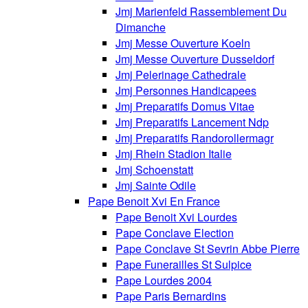
Jmj Marienfeld Rassemblement Du
Dimanche
Jmj Messe Ouverture Koeln
Jmj Messe Ouverture Dusseldorf
Jmj Pelerinage Cathedrale
Jmj Personnes Handicapees
Jmj Preparatifs Domus Vitae
Jmj Preparatifs Lancement Ndp
Jmj Preparatifs Randorollermagr
Jmj Rhein Stadion Italie
Jmj Schoenstatt
Jmj Sainte Odile
Pape Benoit Xvi En France
Pape Benoit Xvi Lourdes
Pape Conclave Election
Pape Conclave St Sevrin Abbe Pierre
Pape Funerailles St Sulpice
Pape Lourdes 2004
Pape Paris Bernardins