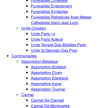
Funerailles Cimetiere
Funerailles Enterrement
Funerailles Symboles
Funerailles Religeiuse Avec Messe
Cathedrale Saint Jean Lyon
Unite Chretien
Unite Paris 14
Unite Paris Auteuil
Unite Temple Des Billettes Paris
Unite St Germain Des Pres
Communautés
Assomption Belgique
Assomption Boitsfort
Assomption Ciney
Assomption Etterbeck
Assomption Icone
Assomption Tournai
Carmel
Carmel De Clamart
Carmel De Montmartre