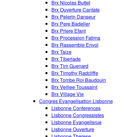
Brx Nicolas Buttet
Brx Ouverture Cantate
Brx Pelerin Danseur
Brx Pere Badelier
Brx Priere Efant
Brx Procession Fatima
Brx Rassemble Envoi
Brx Taize
Brx Tiberiade
Brx Tim Guenard
Brx Timothy Radcliffe
Brx Tombe Roi Baudouin
Brx Veillee Toussaint
Brx Village Vie
Congres Evangelisation Lisbonne
Lisbonne Conferences
Lisbonne Congressistes
Lisbonne Evangelisrue
Lisbonne Ouverture
Lisbonne Therese