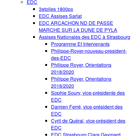
EDC
3etoiles 1800px
EDC Assises Sarlat
EDC ARCACHON ND DE PASSE
MARCHE SUR LA DUNE DE PYLA
Assises Nationales des EDC à Strasbourg
Programme Et Intervenants
Philippe-Royer-nouveau-president-
des-EDC
Philippe Royer, Orientations
2018/2020
Philippe Royer, Orientations
2018/2020
Sophie Soury, vice-présidente des
EDC
Damien Ferré, vice-président des
EDC
Cyril de Quéral, vice-président des
EDC
EDC Strasbourg Clara Gaymard