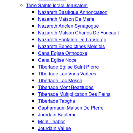
Terre Sainte Israel Jerusalem
Nazareth Basilique Annonciation
Nazareth Maison De Marie
Nazareth Ancien Synagogue
Nazareth Maison Charles De Foucault
Nazareth Fontaine De La Vierge
Nazareth Benedictines Melcites
Cana Eglise Orthodoxe
Cana Eglise Noce
Tiberiade Eglise Saint Pierre
Tiberiade Lac Vues Variees
Tiberiade Lac Messe
Tiberiade Mont Beatitudes
Tiberiade Multiplication Des Pains
Tiberiade Tabgha
Capharnaum Maison De Pierre
Jourdain Bapteme
Mont Thabor
Jourdain Vallee