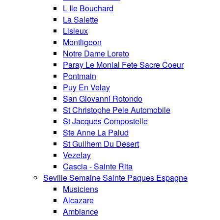
L Ile Bouchard
La Salette
Lisieux
Montligeon
Notre Dame Loreto
Paray Le Monial Fete Sacre Coeur
Pontmain
Puy En Velay
San Giovanni Rotondo
St Christophe Pele Automobile
St Jacques Compostelle
Ste Anne La Palud
St Guilhem Du Desert
Vezelay
Cascia - Sainte Rita
Seville Semaine Sainte Paques Espagne
Musiciens
Alcazare
Ambiance