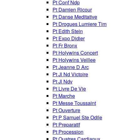
Pt Conf Ndp
Pt Damien Ricour
Pt Danse Meditative
Pt Drogues Lumiere Tim
Pt Edith Stein
Pt Expo Didier
Pt Fr Bronx
Pt Holywins Concert
Pt Holywins Veillee
Pt Jeanne D Arc
Pt Jl Nd Victoire
Pt Jl Ndv
Pt Livre De Vie
Pt Marche
Pt Messe Toussaint
Pt Ouverture
Pt P Samuel Ste Odile
Pt Preparatif
Pt Procession
Pt Quatres Cardianux