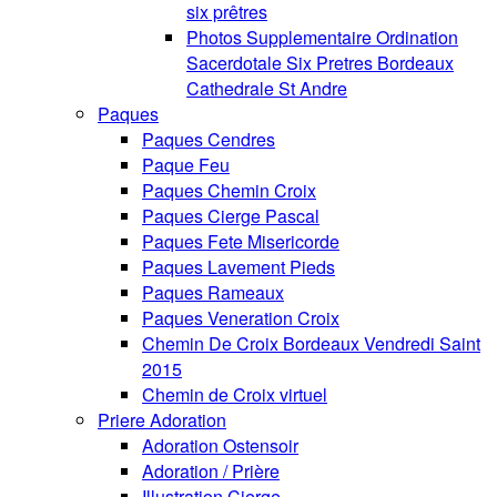
six prêtres
Photos Supplementaire Ordination
Sacerdotale Six Pretres Bordeaux
Cathedrale St Andre
Paques
Paques Cendres
Paque Feu
Paques Chemin Croix
Paques Cierge Pascal
Paques Fete Misericorde
Paques Lavement Pieds
Paques Rameaux
Paques Veneration Croix
Chemin De Croix Bordeaux Vendredi Saint
2015
Chemin de Croix virtuel
Priere Adoration
Adoration Ostensoir
Adoration / Prière
Illustration Cierge