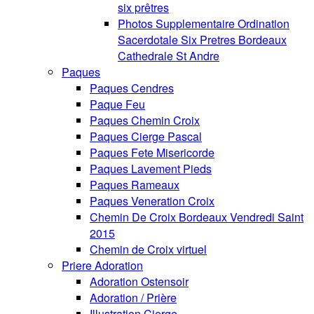
six prêtres
Photos Supplementaire Ordination
Sacerdotale Six Pretres Bordeaux
Cathedrale St Andre
Paques
Paques Cendres
Paque Feu
Paques Chemin Croix
Paques Cierge Pascal
Paques Fete Misericorde
Paques Lavement Pieds
Paques Rameaux
Paques Veneration Croix
Chemin De Croix Bordeaux Vendredi Saint
2015
Chemin de Croix virtuel
Priere Adoration
Adoration Ostensoir
Adoration / Prière
Illustration Cierge