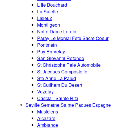
L Ile Bouchard
La Salette
Lisieux
Montligeon
Notre Dame Loreto
Paray Le Monial Fete Sacre Coeur
Pontmain
Puy En Velay
San Giovanni Rotondo
St Christophe Pele Automobile
St Jacques Compostelle
Ste Anne La Palud
St Guilhem Du Desert
Vezelay
Cascia - Sainte Rita
Seville Semaine Sainte Paques Espagne
Musiciens
Alcazare
Ambiance