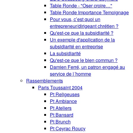
Table Ronde - "Oser croire…"
Table Ronde Importance Temoignage
Pour vous, c’est quoi un
entrepreneur/dirigeant chrétien ?
Qu'est-ce que la subsidiarité ?
Un exemple d'application de la
subsidiarité en entreprise
La subsidiarité
Qu'est-ce que le bien commun ?
Damien Ferré, un patron engagé au
service de l´homme
Rassemblements
Paris Toussaint 2004
Pt Religeuses
Pt Ambiance
Pt Ateliers
Pt Bansard
Pt Brunch
Pt Ceyrac Roucy