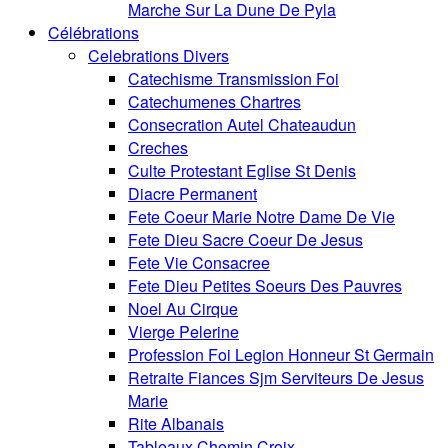
Marche Sur La Dune De Pyla
Célébrations
Celebrations Divers
Catechisme Transmission Foi
Catechumenes Chartres
Consecration Autel Chateaudun
Creches
Culte Protestant Eglise St Denis
Diacre Permanent
Fete Coeur Marie Notre Dame De Vie
Fete Dieu Sacre Coeur De Jesus
Fete Vie Consacree
Fete Dieu Petites Soeurs Des Pauvres
Noel Au Cirque
Vierge Pelerine
Profession Foi Legion Honneur St Germain
Retraite Fiances Sjm Serviteurs De Jesus
Marie
Rite Albanais
Tableaux Chemin Croix