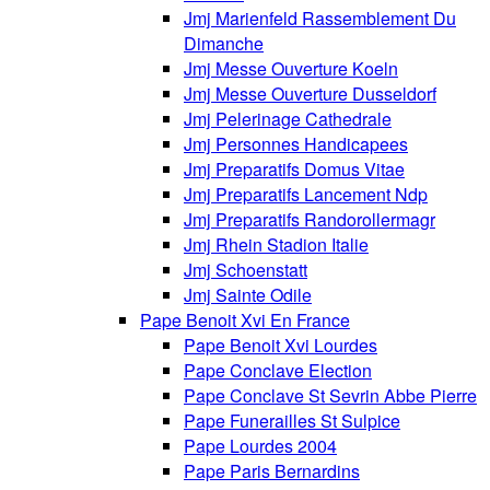
Jmj Marienfeld Rassemblement Du
Dimanche
Jmj Messe Ouverture Koeln
Jmj Messe Ouverture Dusseldorf
Jmj Pelerinage Cathedrale
Jmj Personnes Handicapees
Jmj Preparatifs Domus Vitae
Jmj Preparatifs Lancement Ndp
Jmj Preparatifs Randorollermagr
Jmj Rhein Stadion Italie
Jmj Schoenstatt
Jmj Sainte Odile
Pape Benoit Xvi En France
Pape Benoit Xvi Lourdes
Pape Conclave Election
Pape Conclave St Sevrin Abbe Pierre
Pape Funerailles St Sulpice
Pape Lourdes 2004
Pape Paris Bernardins