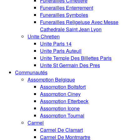
Funerailles Cimetiere
Funerailles Enterrement
Funerailles Symboles
Funerailles Religeiuse Avec Messe
Cathedrale Saint Jean Lyon
Unite Chretien
Unite Paris 14
Unite Paris Auteuil
Unite Temple Des Billettes Paris
Unite St Germain Des Pres
Communautés
Assomption Belgique
Assomption Boitsfort
Assomption Ciney
Assomption Etterbeck
Assomption Icone
Assomption Tournai
Carmel
Carmel De Clamart
Carmel De Montmartre