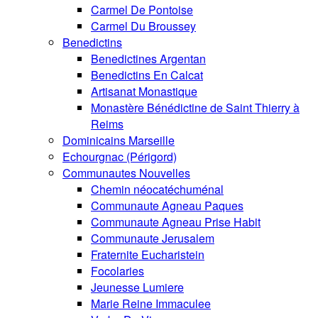
Carmel De Pontoise
Carmel Du Broussey
Benedictins
Benedictines Argentan
Benedictins En Calcat
Artisanat Monastique
Monastère Bénédictine de Saint Thierry à
Reims
Dominicains Marseille
Echourgnac (Périgord)
Communautes Nouvelles
Chemin néocatéchuménal
Communaute Agneau Paques
Communaute Agneau Prise Habit
Communaute Jerusalem
Fraternite Eucharistein
Focolaries
Jeunesse Lumiere
Marie Reine Immaculee