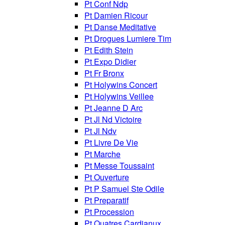
Pt Conf Ndp
Pt Damien Ricour
Pt Danse Meditative
Pt Drogues Lumiere Tim
Pt Edith Stein
Pt Expo Didier
Pt Fr Bronx
Pt Holywins Concert
Pt Holywins Veillee
Pt Jeanne D Arc
Pt Jl Nd Victoire
Pt Jl Ndv
Pt Livre De Vie
Pt Marche
Pt Messe Toussaint
Pt Ouverture
Pt P Samuel Ste Odile
Pt Preparatif
Pt Procession
Pt Quatres Cardianux