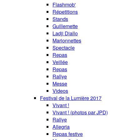
Flashmob'
Répetitions
Stands
Guillemette
Ladji Diallo
Marionnettes
Spectacle
Repas
Veillée
Repas
Rallye
Messe
Videos
Festival de la Lumière 2017
Vivant !
Vivant ! (photos par JPD)
Rallye
Allegria
Repas festive