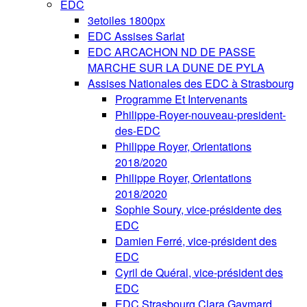
EDC
3etoiles 1800px
EDC Assises Sarlat
EDC ARCACHON ND DE PASSE
MARCHE SUR LA DUNE DE PYLA
Assises Nationales des EDC à Strasbourg
Programme Et Intervenants
Philippe-Royer-nouveau-president-
des-EDC
Philippe Royer, Orientations
2018/2020
Philippe Royer, Orientations
2018/2020
Sophie Soury, vice-présidente des
EDC
Damien Ferré, vice-président des
EDC
Cyril de Quéral, vice-président des
EDC
EDC Strasbourg Clara Gaymard