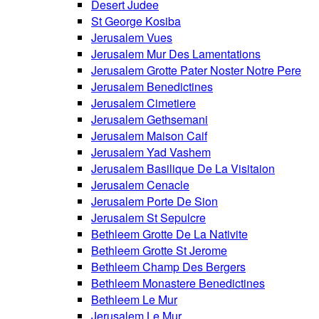
Desert Judee
St George Kosiba
Jerusalem Vues
Jerusalem Mur Des Lamentations
Jerusalem Grotte Pater Noster Notre Pere
Jerusalem Benedictines
Jerusalem Cimetiere
Jerusalem Gethsemani
Jerusalem Maison Caif
Jerusalem Yad Vashem
Jerusalem Basilique De La Visitaion
Jerusalem Cenacle
Jerusalem Porte De Sion
Jerusalem St Sepulcre
Bethleem Grotte De La Nativite
Bethleem Grotte St Jerome
Bethleem Champ Des Bergers
Bethleem Monastere Benedictines
Bethleem Le Mur
Jerusalem Le Mur