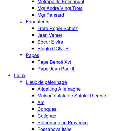
Metropolite Emmanuel
Mgr Andre Vingt Trois
Mgr Pansard
Fondateurs
Frere Roger Schutz
Jean Vanier
Soeur Elvira
Biagio CONTE
Papes
Pape Benoit Xvi
Pape Jean Paul Ii
Lieux
Lieux de pèlerinage
Altoetting Allemagne
Maison natale de Sainte Therese
Ars
Conques
Cotignac
Pèlerinage en Provence
Fossanova Italie