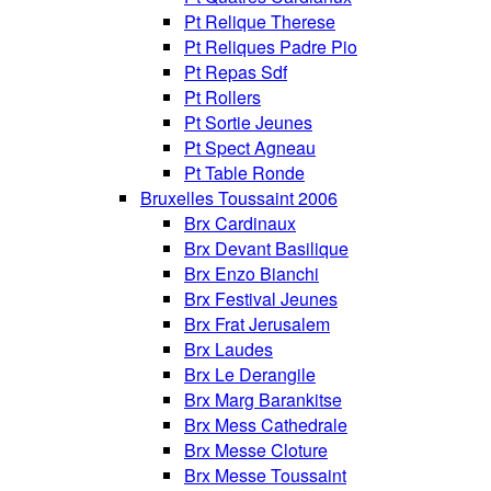
Pt Relique Therese
Pt Reliques Padre Pio
Pt Repas Sdf
Pt Rollers
Pt Sortie Jeunes
Pt Spect Agneau
Pt Table Ronde
Bruxelles Toussaint 2006
Brx Cardinaux
Brx Devant Basilique
Brx Enzo Bianchi
Brx Festival Jeunes
Brx Frat Jerusalem
Brx Laudes
Brx Le Derangile
Brx Marg Barankitse
Brx Mess Cathedrale
Brx Messe Cloture
Brx Messe Toussaint