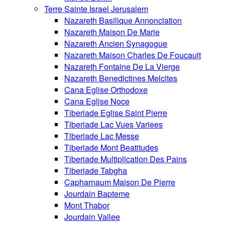
Terre Sainte Israel Jerusalem
Nazareth Basilique Annonciation
Nazareth Maison De Marie
Nazareth Ancien Synagogue
Nazareth Maison Charles De Foucault
Nazareth Fontaine De La Vierge
Nazareth Benedictines Melcites
Cana Eglise Orthodoxe
Cana Eglise Noce
Tiberiade Eglise Saint Pierre
Tiberiade Lac Vues Variees
Tiberiade Lac Messe
Tiberiade Mont Beatitudes
Tiberiade Multiplication Des Pains
Tiberiade Tabgha
Capharnaum Maison De Pierre
Jourdain Bapteme
Mont Thabor
Jourdain Vallee