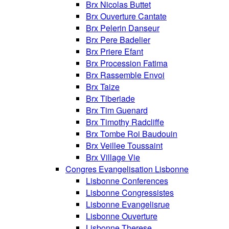
Brx Nicolas Buttet
Brx Ouverture Cantate
Brx Pelerin Danseur
Brx Pere Badelier
Brx Priere Efant
Brx Procession Fatima
Brx Rassemble Envoi
Brx Taize
Brx Tiberiade
Brx Tim Guenard
Brx Timothy Radcliffe
Brx Tombe Roi Baudouin
Brx Veillee Toussaint
Brx Village Vie
Congres Evangelisation Lisbonne
Lisbonne Conferences
Lisbonne Congressistes
Lisbonne Evangelisrue
Lisbonne Ouverture
Lisbonne Therese