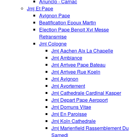
Anuncio - Carnac
Jmj Et Pape
Avignon Pape
Beatification Epoux Martin
Election Pape Benoit Xvi Messe
Retransmise
Jmj Cologne
Jmj Aachen Aix La Chapelle
Jmj Ambiance
Jmj Arrivee Pape Bateau
Jmj Arrivee Rue Koeln
Jmj Avignon
Jmj Avortement
Jmj Cathedrale Cardinal Kasper
Jmj Depart Pape Aeroport
Jmj Domuns Vitae
Jmj En Paroisse
Jmj Koln Cathedrale
Jmj Marienfield Rassemblement Du
Samedi