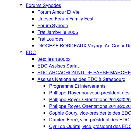
Forums Synodes
Forum Amour Et Vie
Unesco Forum Family Fest
Forum Synode
Frat Jambville 2005
Frat Lourdes
DIOCESE BORDEAUX Voyage Au Coeur De 
EDC
3etoiles 1800px
EDC Assises Sarlat
EDC ARCACHON ND DE PASSE MARCHE 
Assises Nationales des EDC à Strasbourg
Programme Et Intervenants
Philippe-Royer-nouveau-president-de
Philippe Royer, Orientations 2018/2020
Philippe Royer, Orientations 2018/2020
Sophie Soury, vice-présidente des ED
Damien Ferré, vice-président des EDC
Cyril de Quéral, vice-président des ED