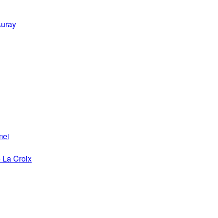
Auray
mei
 La Croix