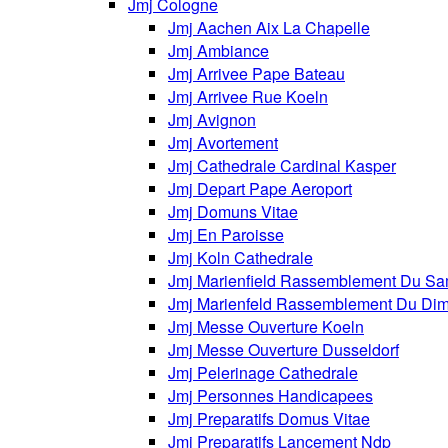
Jmj Cologne
Jmj Aachen Aix La Chapelle
Jmj Ambiance
Jmj Arrivee Pape Bateau
Jmj Arrivee Rue Koeln
Jmj Avignon
Jmj Avortement
Jmj Cathedrale Cardinal Kasper
Jmj Depart Pape Aeroport
Jmj Domuns Vitae
Jmj En Paroisse
Jmj Koln Cathedrale
Jmj Marienfield Rassemblement Du Sa
Jmj Marienfeld Rassemblement Du Di
Jmj Messe Ouverture Koeln
Jmj Messe Ouverture Dusseldorf
Jmj Pelerinage Cathedrale
Jmj Personnes Handicapees
Jmj Preparatifs Domus Vitae
Jmj Preparatifs Lancement Ndp