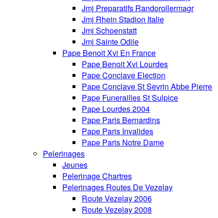
Jmj Preparatifs Randorollermagr
Jmj Rhein Stadion Italie
Jmj Schoenstatt
Jmj Sainte Odile
Pape Benoit Xvi En France
Pape Benoit Xvi Lourdes
Pape Conclave Election
Pape Conclave St Sevrin Abbe Pierre
Pape Funerailles St Sulpice
Pape Lourdes 2004
Pape Paris Bernardins
Pape Paris Invalides
Pape Paris Notre Dame
Pelerinages
Jeunes
Pelerinage Chartres
Pelerinages Routes De Vezelay
Route Vezelay 2006
Route Vezelay 2008