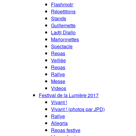
Flashmob'
Répetitions
Stands
Guillemette
Ladji Diallo
Marionnettes
Spectacle
Repas
Veillée
Repas
Rallye
Messe
Videos
Festival de la Lumière 2017
Vivant !
Vivant ! (photos par JPD)
Rallye
Allegria
Repas festive