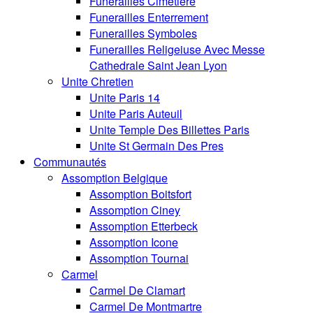
Funerailles Cimetiere
Funerailles Enterrement
Funerailles Symboles
Funerailles Religeiuse Avec Messe
Cathedrale Saint Jean Lyon
Unite Chretien
Unite Paris 14
Unite Paris Auteuil
Unite Temple Des Billettes Paris
Unite St Germain Des Pres
Communautés
Assomption Belgique
Assomption Boitsfort
Assomption Ciney
Assomption Etterbeck
Assomption Icone
Assomption Tournai
Carmel
Carmel De Clamart
Carmel De Montmartre