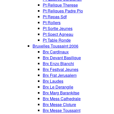
Pt Relique Therese
Pt Reliques Padre Pio
Pt Repas Sdf
Pt Rollers
Pt Sortie Jeunes
Pt Spect Agneau
Pt Table Ronde
Bruxelles Toussaint 2006
Brx Cardinaux
Brx Devant Basilique
Brx Enzo Bianchi
Brx Festival Jeunes
Brx Frat Jerusalem
Brx Laudes
Brx Le Derangile
Brx Marg Barankitse
Brx Mess Cathedrale
Brx Messe Cloture
Brx Messe Toussaint