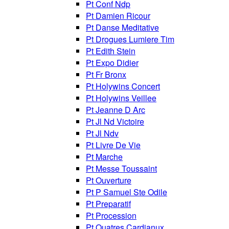
Pt Conf Ndp
Pt Damien Ricour
Pt Danse Meditative
Pt Drogues Lumiere Tim
Pt Edith Stein
Pt Expo Didier
Pt Fr Bronx
Pt Holywins Concert
Pt Holywins Veillee
Pt Jeanne D Arc
Pt Jl Nd Victoire
Pt Jl Ndv
Pt Livre De Vie
Pt Marche
Pt Messe Toussaint
Pt Ouverture
Pt P Samuel Ste Odile
Pt Preparatif
Pt Procession
Pt Quatres Cardianux