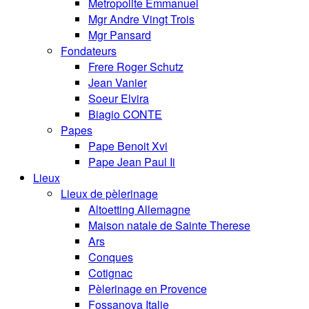
Metropolite Emmanuel
Mgr Andre Vingt Trois
Mgr Pansard
Fondateurs
Frere Roger Schutz
Jean Vanier
Soeur Elvira
Biagio CONTE
Papes
Pape Benoit Xvi
Pape Jean Paul Ii
Lieux
Lieux de pèlerinage
Altoetting Allemagne
Maison natale de Sainte Therese
Ars
Conques
Cotignac
Pèlerinage en Provence
Fossanova Italie