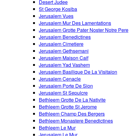
Desert Judee
St George Kosiba
Jerusalem Vues
Jerusalem Mur Des Lamentations
Jerusalem Grotte Pater Noster Notre Pere
Jerusalem Benedictines
Jerusalem Cimetiere
Jerusalem Gethsemani
Jerusalem Maison Caif
Jerusalem Yad Vashem
Jerusalem Basilique De La Visitaion
Jerusalem Cenacle
Jerusalem Porte De Sion
Jerusalem St Sepulcre
Bethleem Grotte De La Nativite
Bethleem Grotte St Jerome
Bethleem Champ Des Bergers
Bethleem Monastere Benedictines
Bethleem Le Mur
Jerusalem Le Mur