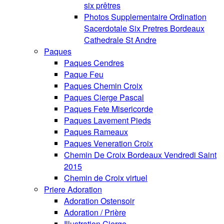
six prêtres
Photos Supplementaire Ordination
Sacerdotale Six Pretres Bordeaux
Cathedrale St Andre
Paques
Paques Cendres
Paque Feu
Paques Chemin Croix
Paques Cierge Pascal
Paques Fete Misericorde
Paques Lavement Pieds
Paques Rameaux
Paques Veneration Croix
Chemin De Croix Bordeaux Vendredi Saint
2015
Chemin de Croix virtuel
Priere Adoration
Adoration Ostensoir
Adoration / Prière
Illustration Cierge