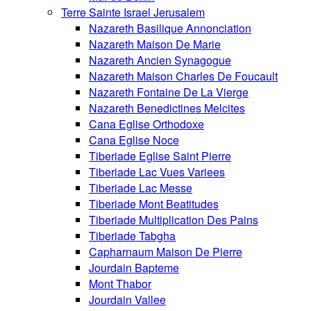
Terre Sainte Israel Jerusalem
Nazareth Basilique Annonciation
Nazareth Maison De Marie
Nazareth Ancien Synagogue
Nazareth Maison Charles De Foucault
Nazareth Fontaine De La Vierge
Nazareth Benedictines Melcites
Cana Eglise Orthodoxe
Cana Eglise Noce
Tiberiade Eglise Saint Pierre
Tiberiade Lac Vues Variees
Tiberiade Lac Messe
Tiberiade Mont Beatitudes
Tiberiade Multiplication Des Pains
Tiberiade Tabgha
Capharnaum Maison De Pierre
Jourdain Bapteme
Mont Thabor
Jourdain Vallee