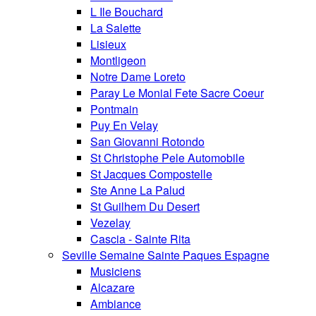
L Ile Bouchard
La Salette
Lisieux
Montligeon
Notre Dame Loreto
Paray Le Monial Fete Sacre Coeur
Pontmain
Puy En Velay
San Giovanni Rotondo
St Christophe Pele Automobile
St Jacques Compostelle
Ste Anne La Palud
St Guilhem Du Desert
Vezelay
Cascia - Sainte Rita
Seville Semaine Sainte Paques Espagne
Musiciens
Alcazare
Ambiance