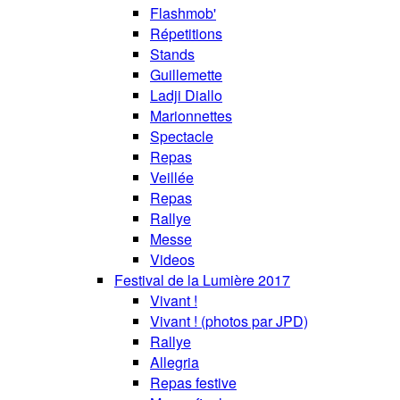
Flashmob'
Répetitions
Stands
Guillemette
Ladji Diallo
Marionnettes
Spectacle
Repas
Veillée
Repas
Rallye
Messe
Videos
Festival de la Lumière 2017
Vivant !
Vivant ! (photos par JPD)
Rallye
Allegria
Repas festive