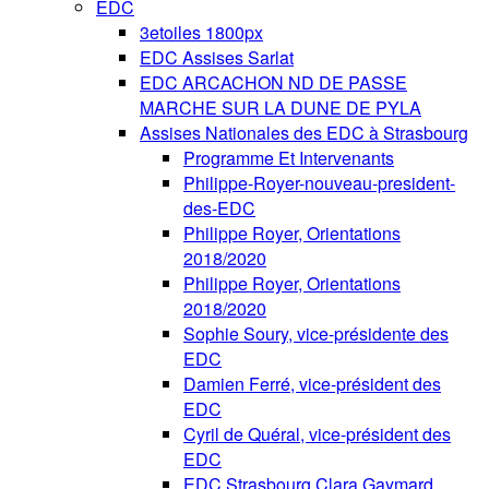
EDC
3etoiles 1800px
EDC Assises Sarlat
EDC ARCACHON ND DE PASSE
MARCHE SUR LA DUNE DE PYLA
Assises Nationales des EDC à Strasbourg
Programme Et Intervenants
Philippe-Royer-nouveau-president-
des-EDC
Philippe Royer, Orientations
2018/2020
Philippe Royer, Orientations
2018/2020
Sophie Soury, vice-présidente des
EDC
Damien Ferré, vice-président des
EDC
Cyril de Quéral, vice-président des
EDC
EDC Strasbourg Clara Gaymard