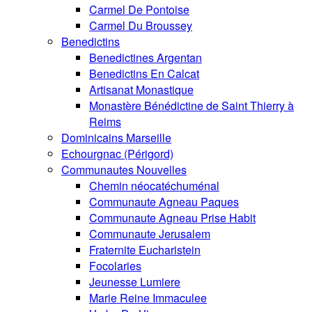
Carmel De Pontoise
Carmel Du Broussey
Benedictins
Benedictines Argentan
Benedictins En Calcat
Artisanat Monastique
Monastère Bénédictine de Saint Thierry à
Reims
Dominicains Marseille
Echourgnac (Périgord)
Communautes Nouvelles
Chemin néocatéchuménal
Communaute Agneau Paques
Communaute Agneau Prise Habit
Communaute Jerusalem
Fraternite Eucharistein
Focolaries
Jeunesse Lumiere
Marie Reine Immaculee