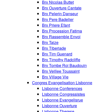
Brx Nicolas Buttet
Brx Ouverture Cantate
Brx Pelerin Danseur
Brx Pere Badelier
Brx Priere Efant
Brx Procession Fatima
Brx Rassemble Envoi
Brx Taize
Brx Tiberiade
Brx Tim Guenard
Brx Timothy Radcliffe
Brx Tombe Roi Baudouin
Brx Veillee Toussaint
Brx Village Vie
Congres Evangelisation Lisbonne
Lisbonne Conferences
Lisbonne Congressistes
Lisbonne Evangelisrue
Lisbonne Ouverture
Lisbonne Therese