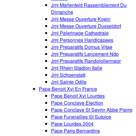
Jmj Marienfeld Rassemblement Du
Dimanche
Jmj Messe Ouverture Koeln
Jmj Messe Ouverture Dusseldorf
Jmj Pelerinage Cathedrale
Jmj Personnes Handicapees
Jmj Preparatifs Domus Vitae
Jmj Preparatifs Lancement Ndp
Jmj Preparatifs Randorollermagr
Jmj Rhein Stadion Italie
Jmj Schoenstatt
Jmj Sainte Odile
Pape Benoit Xvi En France
Pape Benoit Xvi Lourdes
Pape Conclave Election
Pape Conclave St Sevrin Abbe Pierre
Pape Funerailles St Sulpice
Pape Lourdes 2004
Pape Paris Bernardins