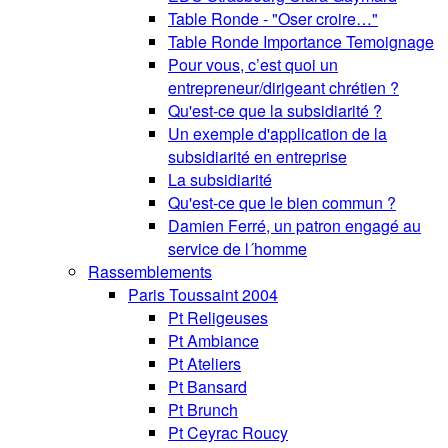
Table Ronde - "Oser croire…"
Table Ronde Importance Temoignage
Pour vous, c’est quoi un
entrepreneur/dirigeant chrétien ?
Qu'est-ce que la subsidiarité ?
Un exemple d'application de la
subsidiarité en entreprise
La subsidiarité
Qu'est-ce que le bien commun ?
Damien Ferré, un patron engagé au
service de l´homme
Rassemblements
Paris Toussaint 2004
Pt Religeuses
Pt Ambiance
Pt Ateliers
Pt Bansard
Pt Brunch
Pt Ceyrac Roucy