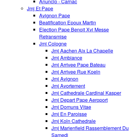
Anuncio - Carnac
Jmj Et Pape
Avignon Pape
Beatification Epoux Martin
Election Pape Benoit Xvi Messe
Retransmise
Jmj Cologne
Jmj Aachen Aix La Chapelle
Jmj Ambiance
Jmj Arrivee Pape Bateau
Jmj Arrivee Rue Koeln
Jmj Avignon
Jmj Avortement
Jmj Cathedrale Cardinal Kasper
Jmj Depart Pape Aeroport
Jmj Domuns Vitae
Jmj En Paroisse
Jmj Koln Cathedrale
Jmj Marienfield Rassemblement Du
Samedi