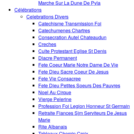
Marche Sur La Dune De Pyla
Célébrations
Celebrations Divers
Catechisme Transmission Foi
Catechumenes Chartres
Consecration Autel Chateaudun
Creches
Culte Protestant Eglise St Denis
Diacre Permanent
Fete Coeur Marie Notre Dame De Vie
Fete Dieu Sacre Coeur De Jesus
Fete Vie Consacree
Fete Dieu Petites Soeurs Des Pauvres
Noel Au Cirque
Vierge Pelerine
Profession Foi Legion Honneur St Germain
Retraite Fiances Sjm Serviteurs De Jesus
Marie
Rite Albanais
Tableaux Chemin Croix