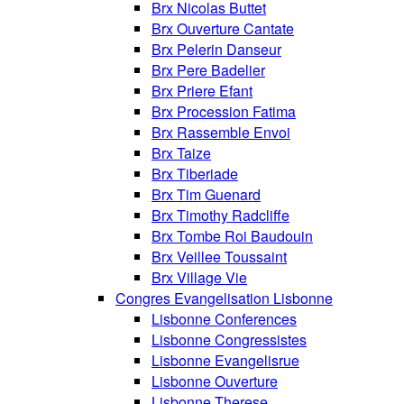
Brx Nicolas Buttet
Brx Ouverture Cantate
Brx Pelerin Danseur
Brx Pere Badelier
Brx Priere Efant
Brx Procession Fatima
Brx Rassemble Envoi
Brx Taize
Brx Tiberiade
Brx Tim Guenard
Brx Timothy Radcliffe
Brx Tombe Roi Baudouin
Brx Veillee Toussaint
Brx Village Vie
Congres Evangelisation Lisbonne
Lisbonne Conferences
Lisbonne Congressistes
Lisbonne Evangelisrue
Lisbonne Ouverture
Lisbonne Therese