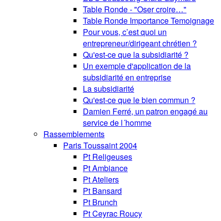
Table Ronde - "Oser croire…"
Table Ronde Importance Temoignage
Pour vous, c’est quoi un
entrepreneur/dirigeant chrétien ?
Qu'est-ce que la subsidiarité ?
Un exemple d'application de la
subsidiarité en entreprise
La subsidiarité
Qu'est-ce que le bien commun ?
Damien Ferré, un patron engagé au
service de l´homme
Rassemblements
Paris Toussaint 2004
Pt Religeuses
Pt Ambiance
Pt Ateliers
Pt Bansard
Pt Brunch
Pt Ceyrac Roucy