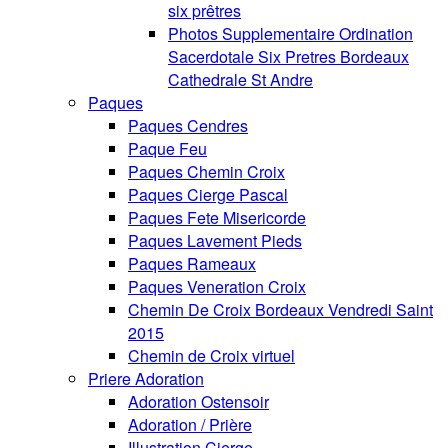
six prêtres
Photos Supplementaire Ordination
Sacerdotale Six Pretres Bordeaux
Cathedrale St Andre
Paques
Paques Cendres
Paque Feu
Paques Chemin Croix
Paques Cierge Pascal
Paques Fete Misericorde
Paques Lavement Pieds
Paques Rameaux
Paques Veneration Croix
Chemin De Croix Bordeaux Vendredi Saint
2015
Chemin de Croix virtuel
Priere Adoration
Adoration Ostensoir
Adoration / Prière
Illustration Cierge