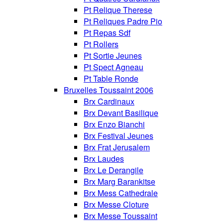
Pt Relique Therese
Pt Reliques Padre Pio
Pt Repas Sdf
Pt Rollers
Pt Sortie Jeunes
Pt Spect Agneau
Pt Table Ronde
Bruxelles Toussaint 2006
Brx Cardinaux
Brx Devant Basilique
Brx Enzo Bianchi
Brx Festival Jeunes
Brx Frat Jerusalem
Brx Laudes
Brx Le Derangile
Brx Marg Barankitse
Brx Mess Cathedrale
Brx Messe Cloture
Brx Messe Toussaint