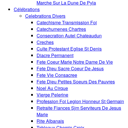
Marche Sur La Dune De Pyla
Célébrations
Celebrations Divers
Catechisme Transmission Foi
Catechumenes Chartres
Consecration Autel Chateaudun
Creches
Culte Protestant Eglise St Denis
Diacre Permanent
Fete Coeur Marie Notre Dame De Vie
Fete Dieu Sacre Coeur De Jesus
Fete Vie Consacree
Fete Dieu Petites Soeurs Des Pauvres
Noel Au Cirque
Vierge Pelerine
Profession Foi Legion Honneur St Germain
Retraite Fiances Sjm Serviteurs De Jesus
Marie
Rite Albanais
Tableaux Chemin Croix