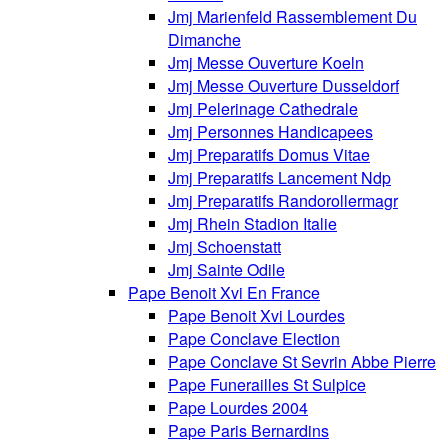
Jmj Marienfeld Rassemblement Du
Dimanche
Jmj Messe Ouverture Koeln
Jmj Messe Ouverture Dusseldorf
Jmj Pelerinage Cathedrale
Jmj Personnes Handicapees
Jmj Preparatifs Domus Vitae
Jmj Preparatifs Lancement Ndp
Jmj Preparatifs Randorollermagr
Jmj Rhein Stadion Italie
Jmj Schoenstatt
Jmj Sainte Odile
Pape Benoit Xvi En France
Pape Benoit Xvi Lourdes
Pape Conclave Election
Pape Conclave St Sevrin Abbe Pierre
Pape Funerailles St Sulpice
Pape Lourdes 2004
Pape Paris Bernardins