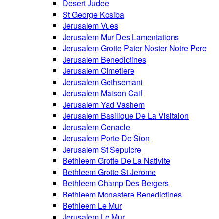
Desert Judee
St George Kosiba
Jerusalem Vues
Jerusalem Mur Des Lamentations
Jerusalem Grotte Pater Noster Notre Pere
Jerusalem Benedictines
Jerusalem Cimetiere
Jerusalem Gethsemani
Jerusalem Maison Caif
Jerusalem Yad Vashem
Jerusalem Basilique De La Visitaion
Jerusalem Cenacle
Jerusalem Porte De Sion
Jerusalem St Sepulcre
Bethleem Grotte De La Nativite
Bethleem Grotte St Jerome
Bethleem Champ Des Bergers
Bethleem Monastere Benedictines
Bethleem Le Mur
Jerusalem Le Mur