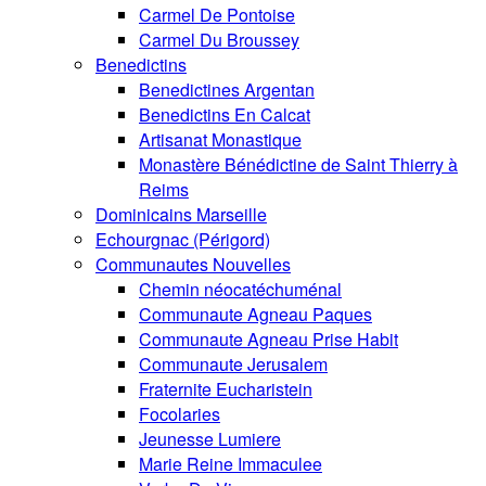
Carmel De Pontoise
Carmel Du Broussey
Benedictins
Benedictines Argentan
Benedictins En Calcat
Artisanat Monastique
Monastère Bénédictine de Saint Thierry à
Reims
Dominicains Marseille
Echourgnac (Périgord)
Communautes Nouvelles
Chemin néocatéchuménal
Communaute Agneau Paques
Communaute Agneau Prise Habit
Communaute Jerusalem
Fraternite Eucharistein
Focolaries
Jeunesse Lumiere
Marie Reine Immaculee