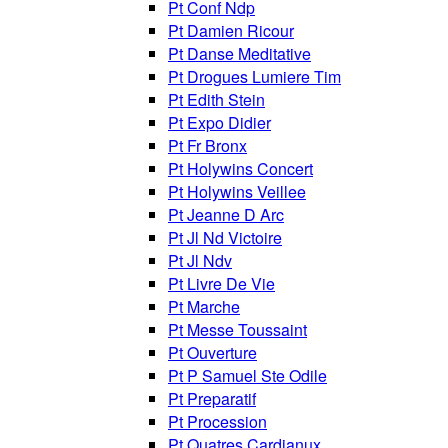
Pt Conf Ndp
Pt Damien Ricour
Pt Danse Meditative
Pt Drogues Lumiere Tim
Pt Edith Stein
Pt Expo Didier
Pt Fr Bronx
Pt Holywins Concert
Pt Holywins Veillee
Pt Jeanne D Arc
Pt Jl Nd Victoire
Pt Jl Ndv
Pt Livre De Vie
Pt Marche
Pt Messe Toussaint
Pt Ouverture
Pt P Samuel Ste Odile
Pt Preparatif
Pt Procession
Pt Quatres Cardianux