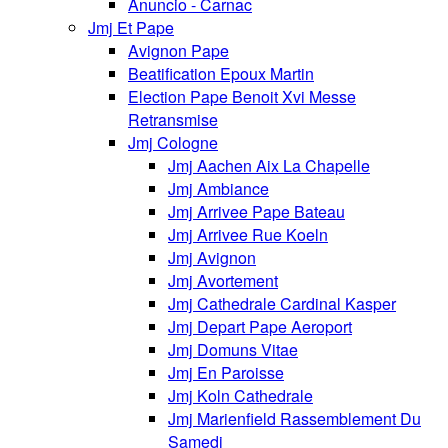
Anuncio - Carnac
Jmj Et Pape
Avignon Pape
Beatification Epoux Martin
Election Pape Benoit Xvi Messe
Retransmise
Jmj Cologne
Jmj Aachen Aix La Chapelle
Jmj Ambiance
Jmj Arrivee Pape Bateau
Jmj Arrivee Rue Koeln
Jmj Avignon
Jmj Avortement
Jmj Cathedrale Cardinal Kasper
Jmj Depart Pape Aeroport
Jmj Domuns Vitae
Jmj En Paroisse
Jmj Koln Cathedrale
Jmj Marienfield Rassemblement Du
Samedi