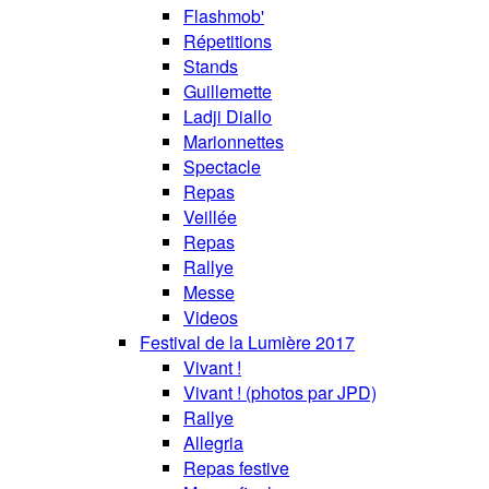
Flashmob'
Répetitions
Stands
Guillemette
Ladji Diallo
Marionnettes
Spectacle
Repas
Veillée
Repas
Rallye
Messe
Videos
Festival de la Lumière 2017
Vivant !
Vivant ! (photos par JPD)
Rallye
Allegria
Repas festive