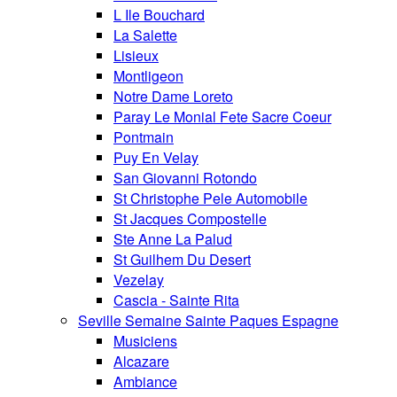
L Ile Bouchard
La Salette
Lisieux
Montligeon
Notre Dame Loreto
Paray Le Monial Fete Sacre Coeur
Pontmain
Puy En Velay
San Giovanni Rotondo
St Christophe Pele Automobile
St Jacques Compostelle
Ste Anne La Palud
St Guilhem Du Desert
Vezelay
Cascia - Sainte Rita
Seville Semaine Sainte Paques Espagne
Musiciens
Alcazare
Ambiance