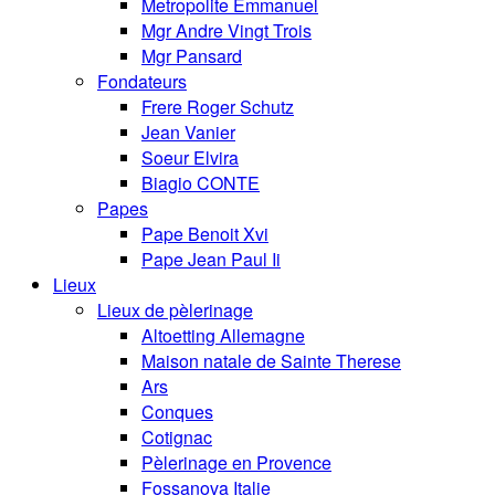
Metropolite Emmanuel
Mgr Andre Vingt Trois
Mgr Pansard
Fondateurs
Frere Roger Schutz
Jean Vanier
Soeur Elvira
Biagio CONTE
Papes
Pape Benoit Xvi
Pape Jean Paul Ii
Lieux
Lieux de pèlerinage
Altoetting Allemagne
Maison natale de Sainte Therese
Ars
Conques
Cotignac
Pèlerinage en Provence
Fossanova Italie