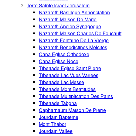
Terre Sainte Israel Jerusalem
Nazareth Basilique Annonciation
Nazareth Maison De Marie
Nazareth Ancien Synagogue
Nazareth Maison Charles De Foucault
Nazareth Fontaine De La Vierge
Nazareth Benedictines Melcites
Cana Eglise Orthodoxe
Cana Eglise Noce
Tiberiade Eglise Saint Pierre
Tiberiade Lac Vues Variees
Tiberiade Lac Messe
Tiberiade Mont Beatitudes
Tiberiade Multiplication Des Pains
Tiberiade Tabgha
Capharnaum Maison De Pierre
Jourdain Bapteme
Mont Thabor
Jourdain Vallee