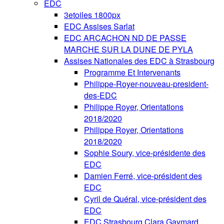
EDC
3etoiles 1800px
EDC Assises Sarlat
EDC ARCACHON ND DE PASSE
MARCHE SUR LA DUNE DE PYLA
Assises Nationales des EDC à Strasbourg
Programme Et Intervenants
Philippe-Royer-nouveau-president-
des-EDC
Philippe Royer, Orientations
2018/2020
Philippe Royer, Orientations
2018/2020
Sophie Soury, vice-présidente des
EDC
Damien Ferré, vice-président des
EDC
Cyril de Quéral, vice-président des
EDC
EDC Strasbourg Clara Gaymard