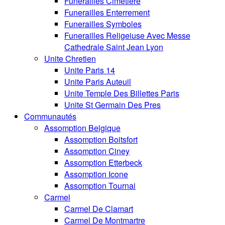
Funerailles Cimetiere
Funerailles Enterrement
Funerailles Symboles
Funerailles Religeiuse Avec Messe
Cathedrale Saint Jean Lyon
Unite Chretien
Unite Paris 14
Unite Paris Auteuil
Unite Temple Des Billettes Paris
Unite St Germain Des Pres
Communautés
Assomption Belgique
Assomption Boitsfort
Assomption Ciney
Assomption Etterbeck
Assomption Icone
Assomption Tournai
Carmel
Carmel De Clamart
Carmel De Montmartre