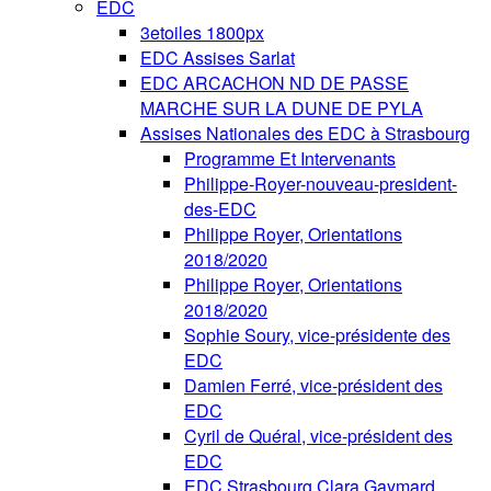
EDC
3etoiles 1800px
EDC Assises Sarlat
EDC ARCACHON ND DE PASSE
MARCHE SUR LA DUNE DE PYLA
Assises Nationales des EDC à Strasbourg
Programme Et Intervenants
Philippe-Royer-nouveau-president-
des-EDC
Philippe Royer, Orientations
2018/2020
Philippe Royer, Orientations
2018/2020
Sophie Soury, vice-présidente des
EDC
Damien Ferré, vice-président des
EDC
Cyril de Quéral, vice-président des
EDC
EDC Strasbourg Clara Gaymard