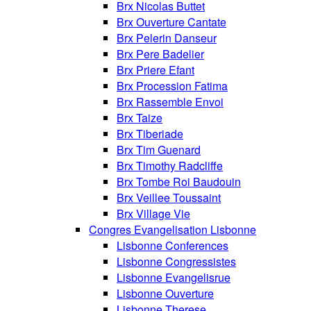
Brx Nicolas Buttet
Brx Ouverture Cantate
Brx Pelerin Danseur
Brx Pere Badelier
Brx Priere Efant
Brx Procession Fatima
Brx Rassemble Envoi
Brx Taize
Brx Tiberiade
Brx Tim Guenard
Brx Timothy Radcliffe
Brx Tombe Roi Baudouin
Brx Veillee Toussaint
Brx Village Vie
Congres Evangelisation Lisbonne
Lisbonne Conferences
Lisbonne Congressistes
Lisbonne Evangelisrue
Lisbonne Ouverture
Lisbonne Therese