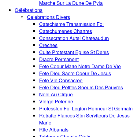
Marche Sur La Dune De Pyla
Célébrations
Celebrations Divers
Catechisme Transmission Foi
Catechumenes Chartres
Consecration Autel Chateaudun
Creches
Culte Protestant Eglise St Denis
Diacre Permanent
Fete Coeur Marie Notre Dame De Vie
Fete Dieu Sacre Coeur De Jesus
Fete Vie Consacree
Fete Dieu Petites Soeurs Des Pauvres
Noel Au Cirque
Vierge Pelerine
Profession Foi Legion Honneur St Germain
Retraite Fiances Sjm Serviteurs De Jesus
Marie
Rite Albanais
Tableaux Chemin Croix