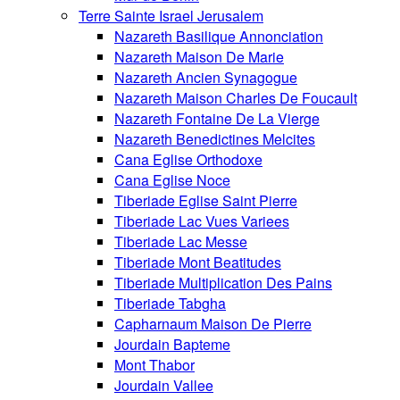
Terre Sainte Israel Jerusalem
Nazareth Basilique Annonciation
Nazareth Maison De Marie
Nazareth Ancien Synagogue
Nazareth Maison Charles De Foucault
Nazareth Fontaine De La Vierge
Nazareth Benedictines Melcites
Cana Eglise Orthodoxe
Cana Eglise Noce
Tiberiade Eglise Saint Pierre
Tiberiade Lac Vues Variees
Tiberiade Lac Messe
Tiberiade Mont Beatitudes
Tiberiade Multiplication Des Pains
Tiberiade Tabgha
Capharnaum Maison De Pierre
Jourdain Bapteme
Mont Thabor
Jourdain Vallee