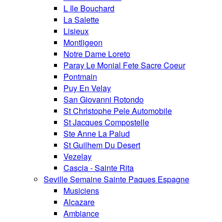
L Ile Bouchard
La Salette
Lisieux
Montligeon
Notre Dame Loreto
Paray Le Monial Fete Sacre Coeur
Pontmain
Puy En Velay
San Giovanni Rotondo
St Christophe Pele Automobile
St Jacques Compostelle
Ste Anne La Palud
St Guilhem Du Desert
Vezelay
Cascia - Sainte Rita
Seville Semaine Sainte Paques Espagne
Musiciens
Alcazare
Ambiance