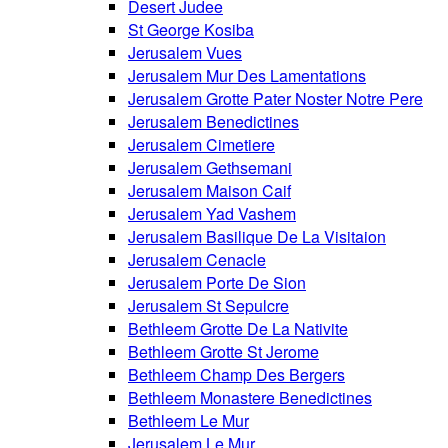
Desert Judee
St George Kosiba
Jerusalem Vues
Jerusalem Mur Des Lamentations
Jerusalem Grotte Pater Noster Notre Pere
Jerusalem Benedictines
Jerusalem Cimetiere
Jerusalem Gethsemani
Jerusalem Maison Caif
Jerusalem Yad Vashem
Jerusalem Basilique De La Visitaion
Jerusalem Cenacle
Jerusalem Porte De Sion
Jerusalem St Sepulcre
Bethleem Grotte De La Nativite
Bethleem Grotte St Jerome
Bethleem Champ Des Bergers
Bethleem Monastere Benedictines
Bethleem Le Mur
Jerusalem Le Mur