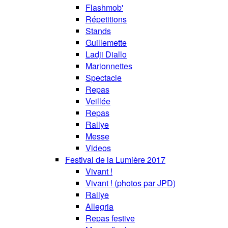
Flashmob'
Répetitions
Stands
Guillemette
Ladji Diallo
Marionnettes
Spectacle
Repas
Veillée
Repas
Rallye
Messe
Videos
Festival de la Lumière 2017
Vivant !
Vivant ! (photos par JPD)
Rallye
Allegria
Repas festive