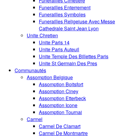
Funerailles Cimetiere
Funerailles Enterrement
Funerailles Symboles
Funerailles Religeiuse Avec Messe
Cathedrale Saint Jean Lyon
Unite Chretien
Unite Paris 14
Unite Paris Auteuil
Unite Temple Des Billettes Paris
Unite St Germain Des Pres
Communautés
Assomption Belgique
Assomption Boitsfort
Assomption Ciney
Assomption Etterbeck
Assomption Icone
Assomption Tournai
Carmel
Carmel De Clamart
Carmel De Montmartre