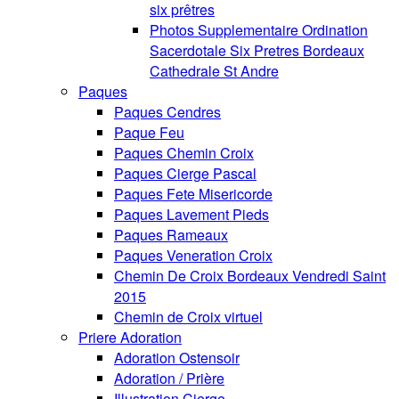
six prêtres
Photos Supplementaire Ordination
Sacerdotale Six Pretres Bordeaux
Cathedrale St Andre
Paques
Paques Cendres
Paque Feu
Paques Chemin Croix
Paques Cierge Pascal
Paques Fete Misericorde
Paques Lavement Pieds
Paques Rameaux
Paques Veneration Croix
Chemin De Croix Bordeaux Vendredi Saint
2015
Chemin de Croix virtuel
Priere Adoration
Adoration Ostensoir
Adoration / Prière
Illustration Cierge