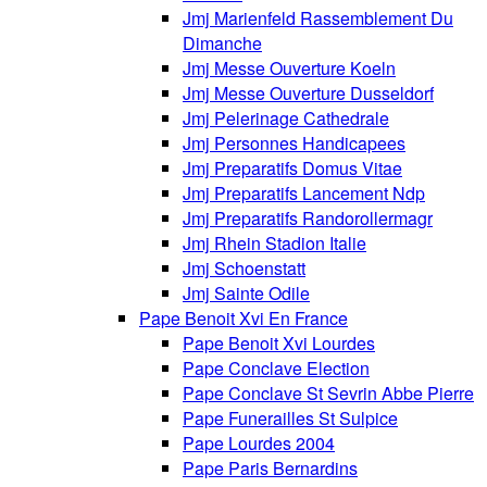
Jmj Marienfeld Rassemblement Du
Dimanche
Jmj Messe Ouverture Koeln
Jmj Messe Ouverture Dusseldorf
Jmj Pelerinage Cathedrale
Jmj Personnes Handicapees
Jmj Preparatifs Domus Vitae
Jmj Preparatifs Lancement Ndp
Jmj Preparatifs Randorollermagr
Jmj Rhein Stadion Italie
Jmj Schoenstatt
Jmj Sainte Odile
Pape Benoit Xvi En France
Pape Benoit Xvi Lourdes
Pape Conclave Election
Pape Conclave St Sevrin Abbe Pierre
Pape Funerailles St Sulpice
Pape Lourdes 2004
Pape Paris Bernardins