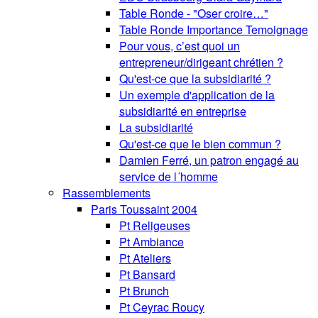
Table Ronde - "Oser croire…"
Table Ronde Importance Temoignage
Pour vous, c’est quoi un
entrepreneur/dirigeant chrétien ?
Qu'est-ce que la subsidiarité ?
Un exemple d'application de la
subsidiarité en entreprise
La subsidiarité
Qu'est-ce que le bien commun ?
Damien Ferré, un patron engagé au
service de l´homme
Rassemblements
Paris Toussaint 2004
Pt Religeuses
Pt Ambiance
Pt Ateliers
Pt Bansard
Pt Brunch
Pt Ceyrac Roucy