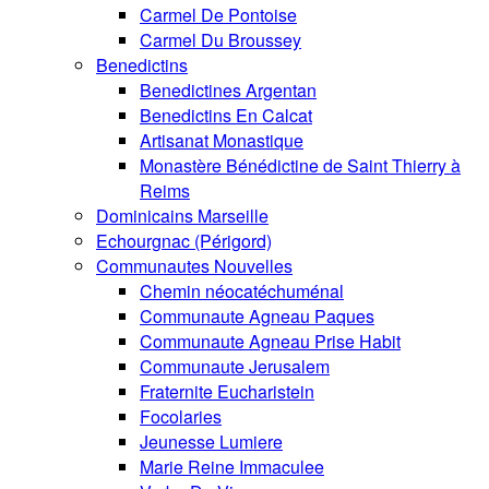
Carmel De Pontoise
Carmel Du Broussey
Benedictins
Benedictines Argentan
Benedictins En Calcat
Artisanat Monastique
Monastère Bénédictine de Saint Thierry à
Reims
Dominicains Marseille
Echourgnac (Périgord)
Communautes Nouvelles
Chemin néocatéchuménal
Communaute Agneau Paques
Communaute Agneau Prise Habit
Communaute Jerusalem
Fraternite Eucharistein
Focolaries
Jeunesse Lumiere
Marie Reine Immaculee