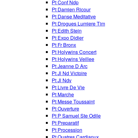
Pt Conf Ndp
Pt Damien Ricour
Pt Danse Meditative
Pt Drogues Lumiere Tim
Pt Edith Stein
Pt Expo Didier
Pt Fr Bronx
Pt Holywins Concert
Pt Holywins Veillee
Pt Jeanne D Arc
Pt Jl Nd Victoire
Pt Jl Ndv
Pt Livre De Vie
Pt Marche
Pt Messe Toussaint
Pt Ouverture
Pt P Samuel Ste Odile
Pt Preparatif
Pt Procession
Pt Quatres Cardianux