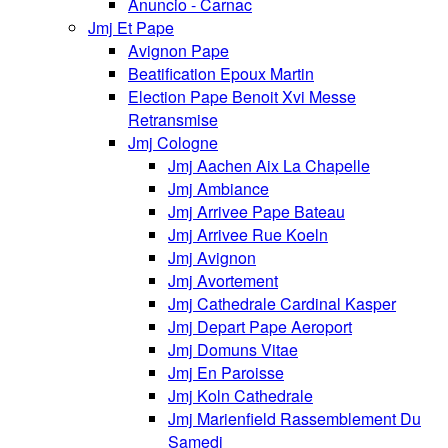
Anuncio - Carnac
Jmj Et Pape
Avignon Pape
Beatification Epoux Martin
Election Pape Benoit Xvi Messe
Retransmise
Jmj Cologne
Jmj Aachen Aix La Chapelle
Jmj Ambiance
Jmj Arrivee Pape Bateau
Jmj Arrivee Rue Koeln
Jmj Avignon
Jmj Avortement
Jmj Cathedrale Cardinal Kasper
Jmj Depart Pape Aeroport
Jmj Domuns Vitae
Jmj En Paroisse
Jmj Koln Cathedrale
Jmj Marienfield Rassemblement Du
Samedi