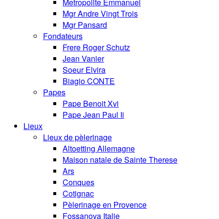
Metropolite Emmanuel
Mgr Andre Vingt Trois
Mgr Pansard
Fondateurs
Frere Roger Schutz
Jean Vanier
Soeur Elvira
Biagio CONTE
Papes
Pape Benoit Xvi
Pape Jean Paul Ii
Lieux
Lieux de pèlerinage
Altoetting Allemagne
Maison natale de Sainte Therese
Ars
Conques
Cotignac
Pèlerinage en Provence
Fossanova Italie