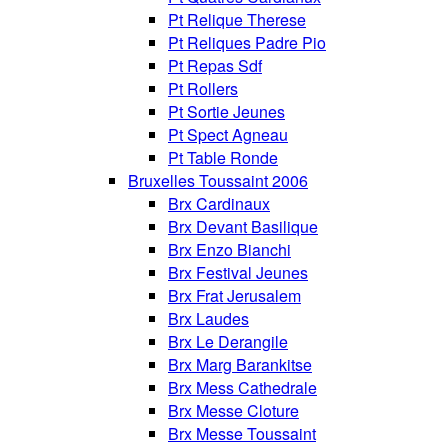
Pt Relique Therese
Pt Reliques Padre Pio
Pt Repas Sdf
Pt Rollers
Pt Sortie Jeunes
Pt Spect Agneau
Pt Table Ronde
Bruxelles Toussaint 2006
Brx Cardinaux
Brx Devant Basilique
Brx Enzo Bianchi
Brx Festival Jeunes
Brx Frat Jerusalem
Brx Laudes
Brx Le Derangile
Brx Marg Barankitse
Brx Mess Cathedrale
Brx Messe Cloture
Brx Messe Toussaint