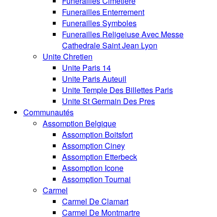
Funerailles Cimetiere
Funerailles Enterrement
Funerailles Symboles
Funerailles Religeiuse Avec Messe
Cathedrale Saint Jean Lyon
Unite Chretien
Unite Paris 14
Unite Paris Auteuil
Unite Temple Des Billettes Paris
Unite St Germain Des Pres
Communautés
Assomption Belgique
Assomption Boitsfort
Assomption Ciney
Assomption Etterbeck
Assomption Icone
Assomption Tournai
Carmel
Carmel De Clamart
Carmel De Montmartre