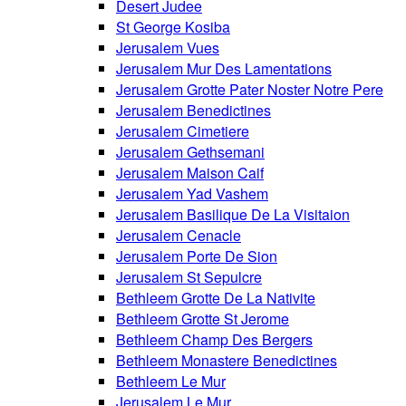
Desert Judee
St George Kosiba
Jerusalem Vues
Jerusalem Mur Des Lamentations
Jerusalem Grotte Pater Noster Notre Pere
Jerusalem Benedictines
Jerusalem Cimetiere
Jerusalem Gethsemani
Jerusalem Maison Caif
Jerusalem Yad Vashem
Jerusalem Basilique De La Visitaion
Jerusalem Cenacle
Jerusalem Porte De Sion
Jerusalem St Sepulcre
Bethleem Grotte De La Nativite
Bethleem Grotte St Jerome
Bethleem Champ Des Bergers
Bethleem Monastere Benedictines
Bethleem Le Mur
Jerusalem Le Mur