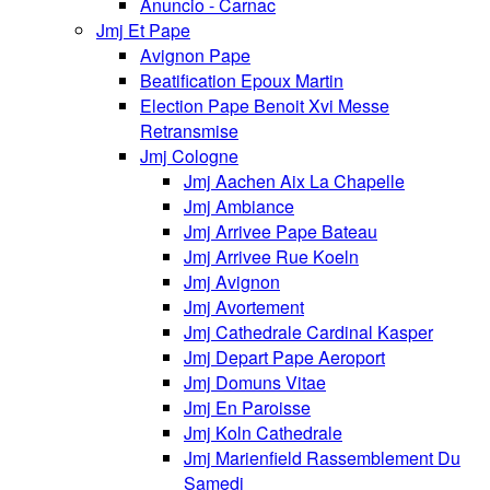
Anuncio - Carnac
Jmj Et Pape
Avignon Pape
Beatification Epoux Martin
Election Pape Benoit Xvi Messe
Retransmise
Jmj Cologne
Jmj Aachen Aix La Chapelle
Jmj Ambiance
Jmj Arrivee Pape Bateau
Jmj Arrivee Rue Koeln
Jmj Avignon
Jmj Avortement
Jmj Cathedrale Cardinal Kasper
Jmj Depart Pape Aeroport
Jmj Domuns Vitae
Jmj En Paroisse
Jmj Koln Cathedrale
Jmj Marienfield Rassemblement Du
Samedi