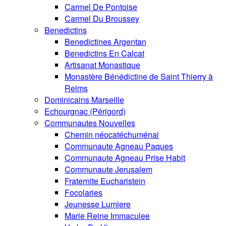
Carmel De Pontoise
Carmel Du Broussey
Benedictins
Benedictines Argentan
Benedictins En Calcat
Artisanat Monastique
Monastère Bénédictine de Saint Thierry à
Reims
Dominicains Marseille
Echourgnac (Périgord)
Communautes Nouvelles
Chemin néocatéchuménal
Communaute Agneau Paques
Communaute Agneau Prise Habit
Communaute Jerusalem
Fraternite Eucharistein
Focolaries
Jeunesse Lumiere
Marie Reine Immaculee