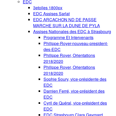
EDC
3etoiles 1800px
EDC Assises Sarlat
EDC ARCACHON ND DE PASSE
MARCHE SUR LA DUNE DE PYLA
Assises Nationales des EDC à Strasbourg
Programme Et Intervenants
Philippe-Royer-nouveau-president-
des-EDC
Philippe Royer, Orientations
2018/2020
Philippe Royer, Orientations
2018/2020
Sophie Soury, vice-présidente des
EDC
Damien Ferré, vice-président des
EDC
Cyril de Quéral, vice-président des
EDC
EDC Strasbourg Clara Gaymard