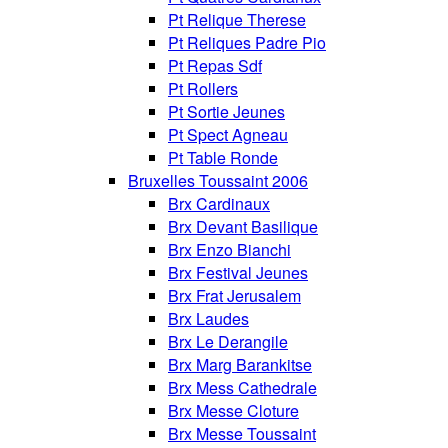
Pt Relique Therese
Pt Reliques Padre Pio
Pt Repas Sdf
Pt Rollers
Pt Sortie Jeunes
Pt Spect Agneau
Pt Table Ronde
Bruxelles Toussaint 2006
Brx Cardinaux
Brx Devant Basilique
Brx Enzo Bianchi
Brx Festival Jeunes
Brx Frat Jerusalem
Brx Laudes
Brx Le Derangile
Brx Marg Barankitse
Brx Mess Cathedrale
Brx Messe Cloture
Brx Messe Toussaint