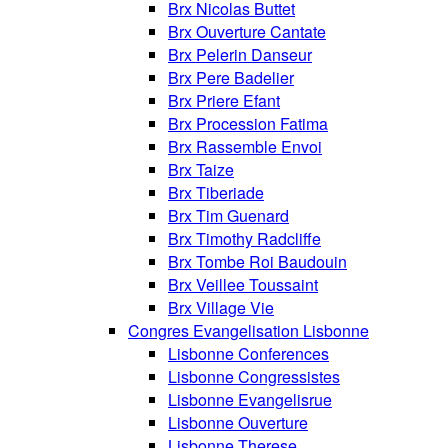
Brx Nicolas Buttet
Brx Ouverture Cantate
Brx Pelerin Danseur
Brx Pere Badelier
Brx Priere Efant
Brx Procession Fatima
Brx Rassemble Envoi
Brx Taize
Brx Tiberiade
Brx Tim Guenard
Brx Timothy Radcliffe
Brx Tombe Roi Baudouin
Brx Veillee Toussaint
Brx Village Vie
Congres Evangelisation Lisbonne
Lisbonne Conferences
Lisbonne Congressistes
Lisbonne Evangelisrue
Lisbonne Ouverture
Lisbonne Therese