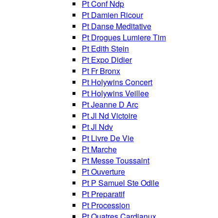
Pt Conf Ndp
Pt Damien Ricour
Pt Danse Meditative
Pt Drogues Lumiere Tim
Pt Edith Stein
Pt Expo Didier
Pt Fr Bronx
Pt Holywins Concert
Pt Holywins Veillee
Pt Jeanne D Arc
Pt Jl Nd Victoire
Pt Jl Ndv
Pt Livre De Vie
Pt Marche
Pt Messe Toussaint
Pt Ouverture
Pt P Samuel Ste Odile
Pt Preparatif
Pt Procession
Pt Quatres Cardianux