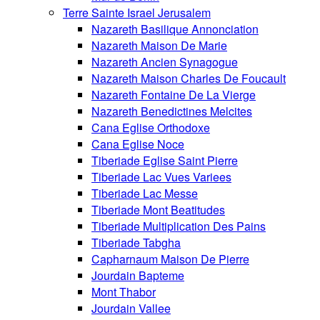
Terre Sainte Israel Jerusalem
Nazareth Basilique Annonciation
Nazareth Maison De Marie
Nazareth Ancien Synagogue
Nazareth Maison Charles De Foucault
Nazareth Fontaine De La Vierge
Nazareth Benedictines Melcites
Cana Eglise Orthodoxe
Cana Eglise Noce
Tiberiade Eglise Saint Pierre
Tiberiade Lac Vues Variees
Tiberiade Lac Messe
Tiberiade Mont Beatitudes
Tiberiade Multiplication Des Pains
Tiberiade Tabgha
Capharnaum Maison De Pierre
Jourdain Bapteme
Mont Thabor
Jourdain Vallee