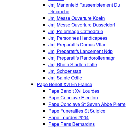
Jmj Marienfeld Rassemblement Du
Dimanche
Jmj Messe Ouverture Koeln
Jmj Messe Ouverture Dusseldorf
Jmj Pelerinage Cathedrale
Jmj Personnes Handicapees
Jmj Preparatifs Domus Vitae
Jmj Preparatifs Lancement Ndp
Jmj Preparatifs Randorollermagr
Jmj Rhein Stadion Italie
Jmj Schoenstatt
Jmj Sainte Odile
Pape Benoit Xvi En France
Pape Benoit Xvi Lourdes
Pape Conclave Election
Pape Conclave St Sevrin Abbe Pierre
Pape Funerailles St Sulpice
Pape Lourdes 2004
Pape Paris Bernardins