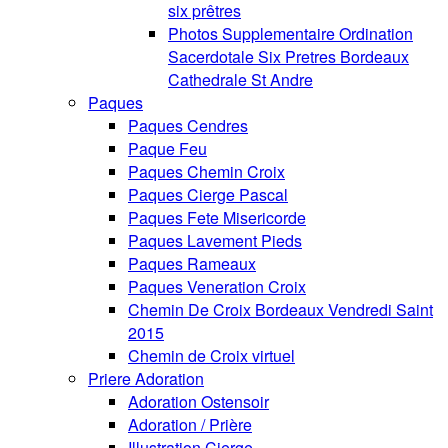
six prêtres
Photos Supplementaire Ordination
Sacerdotale Six Pretres Bordeaux
Cathedrale St Andre
Paques
Paques Cendres
Paque Feu
Paques Chemin Croix
Paques Cierge Pascal
Paques Fete Misericorde
Paques Lavement Pieds
Paques Rameaux
Paques Veneration Croix
Chemin De Croix Bordeaux Vendredi Saint
2015
Chemin de Croix virtuel
Priere Adoration
Adoration Ostensoir
Adoration / Prière
Illustration Cierge