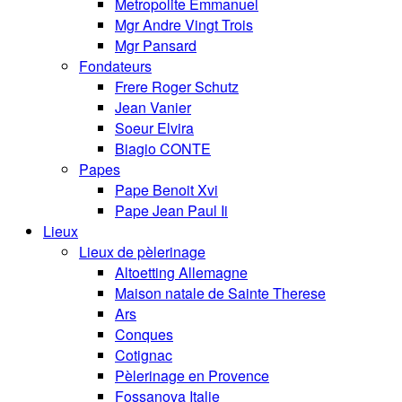
Metropolite Emmanuel
Mgr Andre Vingt Trois
Mgr Pansard
Fondateurs
Frere Roger Schutz
Jean Vanier
Soeur Elvira
Biagio CONTE
Papes
Pape Benoit Xvi
Pape Jean Paul Ii
Lieux
Lieux de pèlerinage
Altoetting Allemagne
Maison natale de Sainte Therese
Ars
Conques
Cotignac
Pèlerinage en Provence
Fossanova Italie