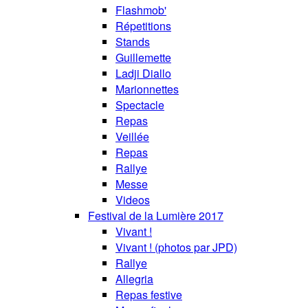
Flashmob'
Répetitions
Stands
Guillemette
Ladji Diallo
Marionnettes
Spectacle
Repas
Veillée
Repas
Rallye
Messe
Videos
Festival de la Lumière 2017
Vivant !
Vivant ! (photos par JPD)
Rallye
Allegria
Repas festive