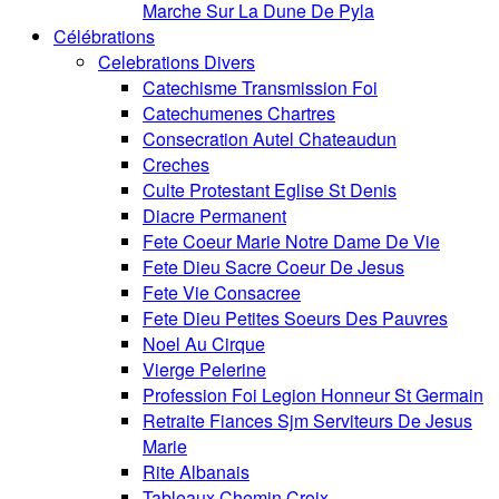
Marche Sur La Dune De Pyla
Célébrations
Celebrations Divers
Catechisme Transmission Foi
Catechumenes Chartres
Consecration Autel Chateaudun
Creches
Culte Protestant Eglise St Denis
Diacre Permanent
Fete Coeur Marie Notre Dame De Vie
Fete Dieu Sacre Coeur De Jesus
Fete Vie Consacree
Fete Dieu Petites Soeurs Des Pauvres
Noel Au Cirque
Vierge Pelerine
Profession Foi Legion Honneur St Germain
Retraite Fiances Sjm Serviteurs De Jesus
Marie
Rite Albanais
Tableaux Chemin Croix