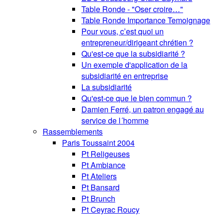
Table Ronde - "Oser croire…"
Table Ronde Importance Temoignage
Pour vous, c’est quoi un
entrepreneur/dirigeant chrétien ?
Qu'est-ce que la subsidiarité ?
Un exemple d'application de la
subsidiarité en entreprise
La subsidiarité
Qu'est-ce que le bien commun ?
Damien Ferré, un patron engagé au
service de l´homme
Rassemblements
Paris Toussaint 2004
Pt Religeuses
Pt Ambiance
Pt Ateliers
Pt Bansard
Pt Brunch
Pt Ceyrac Roucy