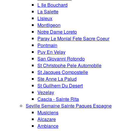
L Ile Bouchard
La Salette
Lisieux
Montligeon
Notre Dame Loreto
Paray Le Monial Fete Sacre Coeur
Pontmain
Puy En Velay
San Giovanni Rotondo
St Christophe Pele Automobile
St Jacques Compostelle
Ste Anne La Palud
St Guilhem Du Desert
Vezelay
Cascia - Sainte Rita
Seville Semaine Sainte Paques Espagne
Musiciens
Alcazare
Ambiance