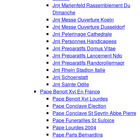
Jmj Marienfeld Rassemblement Du
Dimanche
Jmj Messe Ouverture Koeln
Jmj Messe Ouverture Dusseldorf
Jmj Pelerinage Cathedrale
Jmj Personnes Handicapees
Jmj Preparatifs Domus Vitae
Jmj Preparatifs Lancement Ndp
Jmj Preparatifs Randorollermagr
Jmj Rhein Stadion Italie
Jmj Schoenstatt
Jmj Sainte Odile
Pape Benoit Xvi En France
Pape Benoit Xvi Lourdes
Pape Conclave Election
Pape Conclave St Sevrin Abbe Pierre
Pape Funerailles St Sulpice
Pape Lourdes 2004
Pape Paris Bernardins