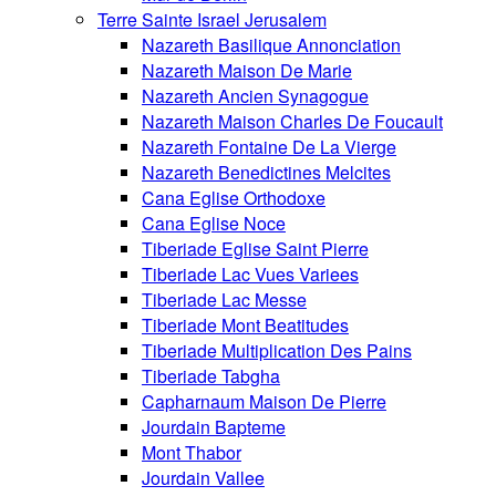
Terre Sainte Israel Jerusalem
Nazareth Basilique Annonciation
Nazareth Maison De Marie
Nazareth Ancien Synagogue
Nazareth Maison Charles De Foucault
Nazareth Fontaine De La Vierge
Nazareth Benedictines Melcites
Cana Eglise Orthodoxe
Cana Eglise Noce
Tiberiade Eglise Saint Pierre
Tiberiade Lac Vues Variees
Tiberiade Lac Messe
Tiberiade Mont Beatitudes
Tiberiade Multiplication Des Pains
Tiberiade Tabgha
Capharnaum Maison De Pierre
Jourdain Bapteme
Mont Thabor
Jourdain Vallee