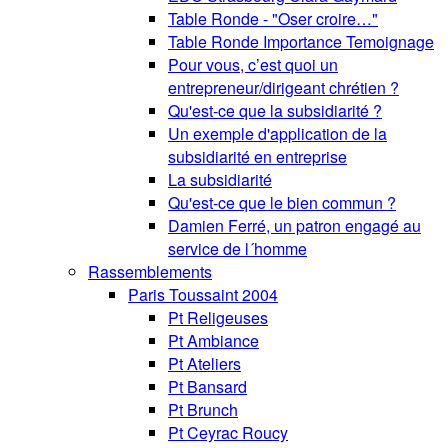
Table Ronde - "Oser croire…"
Table Ronde Importance Temoignage
Pour vous, c’est quoi un
entrepreneur/dirigeant chrétien ?
Qu'est-ce que la subsidiarité ?
Un exemple d'application de la
subsidiarité en entreprise
La subsidiarité
Qu'est-ce que le bien commun ?
Damien Ferré, un patron engagé au
service de l´homme
Rassemblements
Paris Toussaint 2004
Pt Religeuses
Pt Ambiance
Pt Ateliers
Pt Bansard
Pt Brunch
Pt Ceyrac Roucy