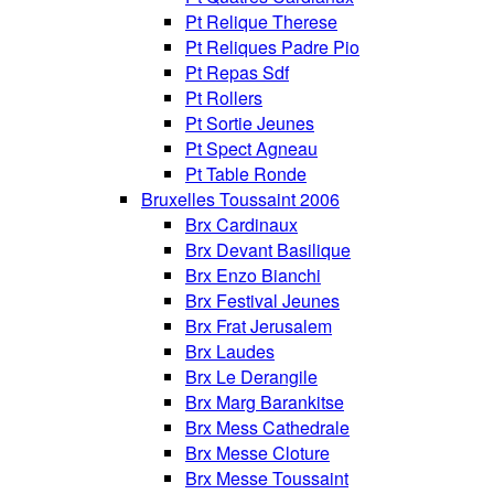
Pt Relique Therese
Pt Reliques Padre Pio
Pt Repas Sdf
Pt Rollers
Pt Sortie Jeunes
Pt Spect Agneau
Pt Table Ronde
Bruxelles Toussaint 2006
Brx Cardinaux
Brx Devant Basilique
Brx Enzo Bianchi
Brx Festival Jeunes
Brx Frat Jerusalem
Brx Laudes
Brx Le Derangile
Brx Marg Barankitse
Brx Mess Cathedrale
Brx Messe Cloture
Brx Messe Toussaint