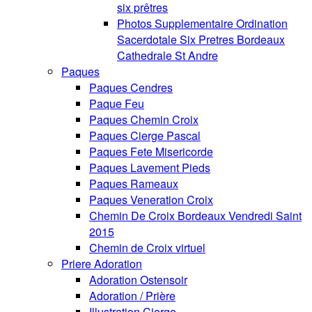
six prêtres
Photos Supplementaire Ordination
Sacerdotale Six Pretres Bordeaux
Cathedrale St Andre
Paques
Paques Cendres
Paque Feu
Paques Chemin Croix
Paques Cierge Pascal
Paques Fete Misericorde
Paques Lavement Pieds
Paques Rameaux
Paques Veneration Croix
Chemin De Croix Bordeaux Vendredi Saint
2015
Chemin de Croix virtuel
Priere Adoration
Adoration Ostensoir
Adoration / Prière
Illustration Cierge