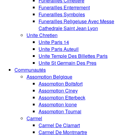
Funerailles Cimetiere
Funerailles Enterrement
Funerailles Symboles
Funerailles Religeiuse Avec Messe
Cathedrale Saint Jean Lyon
Unite Chretien
Unite Paris 14
Unite Paris Auteuil
Unite Temple Des Billettes Paris
Unite St Germain Des Pres
Communautés
Assomption Belgique
Assomption Boitsfort
Assomption Ciney
Assomption Etterbeck
Assomption Icone
Assomption Tournai
Carmel
Carmel De Clamart
Carmel De Montmartre