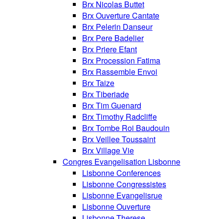
Brx Nicolas Buttet
Brx Ouverture Cantate
Brx Pelerin Danseur
Brx Pere Badelier
Brx Priere Efant
Brx Procession Fatima
Brx Rassemble Envoi
Brx Taize
Brx Tiberiade
Brx Tim Guenard
Brx Timothy Radcliffe
Brx Tombe Roi Baudouin
Brx Veillee Toussaint
Brx Village Vie
Congres Evangelisation Lisbonne
Lisbonne Conferences
Lisbonne Congressistes
Lisbonne Evangelisrue
Lisbonne Ouverture
Lisbonne Therese