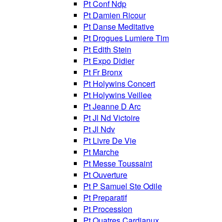
Pt Conf Ndp
Pt Damien Ricour
Pt Danse Meditative
Pt Drogues Lumiere Tim
Pt Edith Stein
Pt Expo Didier
Pt Fr Bronx
Pt Holywins Concert
Pt Holywins Veillee
Pt Jeanne D Arc
Pt Jl Nd Victoire
Pt Jl Ndv
Pt Livre De Vie
Pt Marche
Pt Messe Toussaint
Pt Ouverture
Pt P Samuel Ste Odile
Pt Preparatif
Pt Procession
Pt Quatres Cardianux