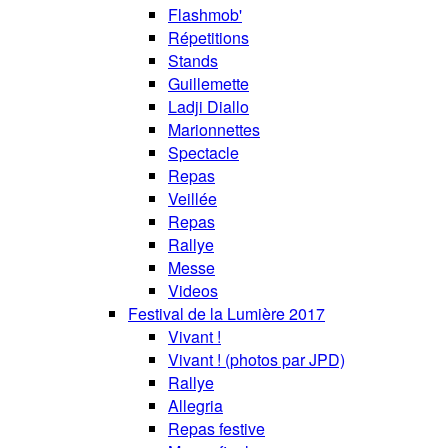
Flashmob'
Répetitions
Stands
Guillemette
Ladji Diallo
Marionnettes
Spectacle
Repas
Veillée
Repas
Rallye
Messe
Videos
Festival de la Lumière 2017
Vivant !
Vivant ! (photos par JPD)
Rallye
Allegria
Repas festive