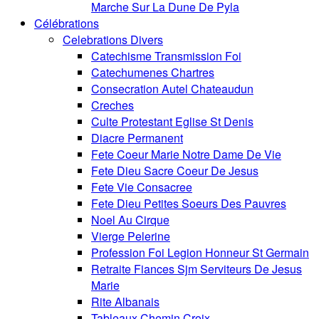
Marche Sur La Dune De Pyla
Célébrations
Celebrations Divers
Catechisme Transmission Foi
Catechumenes Chartres
Consecration Autel Chateaudun
Creches
Culte Protestant Eglise St Denis
Diacre Permanent
Fete Coeur Marie Notre Dame De Vie
Fete Dieu Sacre Coeur De Jesus
Fete Vie Consacree
Fete Dieu Petites Soeurs Des Pauvres
Noel Au Cirque
Vierge Pelerine
Profession Foi Legion Honneur St Germain
Retraite Fiances Sjm Serviteurs De Jesus
Marie
Rite Albanais
Tableaux Chemin Croix