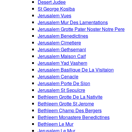
Desert Judee
St George Kosiba
Jerusalem Vues
Jerusalem Mur Des Lamentations
Jerusalem Grotte Pater Noster Notre Pere
Jerusalem Benedictines
Jerusalem Cimetiere
Jerusalem Gethsemani
Jerusalem Maison Caif
Jerusalem Yad Vashem
Jerusalem Basilique De La Visitaion
Jerusalem Cenacle
Jerusalem Porte De Sion
Jerusalem St Sepulcre
Bethleem Grotte De La Nativite
Bethleem Grotte St Jerome
Bethleem Champ Des Bergers
Bethleem Monastere Benedictines
Bethleem Le Mur
Jerusalem Le Mur