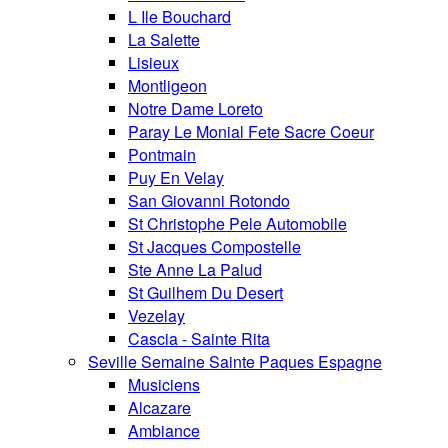
L Ile Bouchard
La Salette
Lisieux
Montligeon
Notre Dame Loreto
Paray Le Monial Fete Sacre Coeur
Pontmain
Puy En Velay
San Giovanni Rotondo
St Christophe Pele Automobile
St Jacques Compostelle
Ste Anne La Palud
St Guilhem Du Desert
Vezelay
Cascia - Sainte Rita
Seville Semaine Sainte Paques Espagne
Musiciens
Alcazare
Ambiance