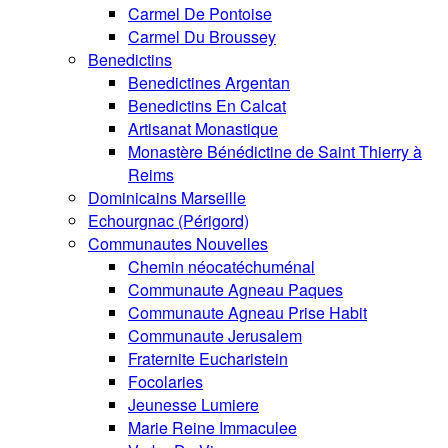
Carmel De Pontoise
Carmel Du Broussey
Benedictins
Benedictines Argentan
Benedictins En Calcat
Artisanat Monastique
Monastère Bénédictine de Saint Thierry à
Reims
Dominicains Marseille
Echourgnac (Périgord)
Communautes Nouvelles
Chemin néocatéchuménal
Communaute Agneau Paques
Communaute Agneau Prise Habit
Communaute Jerusalem
Fraternite Eucharistein
Focolaries
Jeunesse Lumiere
Marie Reine Immaculee