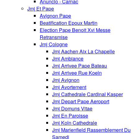
Anuncio - Carnac
Jmj Et Pape
Avignon Pape
Beatification Epoux Martin
Election Pape Benoit Xvi Messe
Retransmise
Jmj Cologne
Jmj Aachen Aix La Chapelle
Jmj Ambiance
Jmj Arrivee Pape Bateau
Jmj Arrivee Rue Koeln
Jmj Avignon
Jmj Avortement
Jmj Cathedrale Cardinal Kasper
Jmj Depart Pape Aeroport
Jmj Domuns Vitae
Jmj En Paroisse
Jmj Koln Cathedrale
Jmj Marienfield Rassemblement Du
Samedi