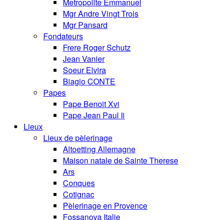
Metropolite Emmanuel
Mgr Andre Vingt Trois
Mgr Pansard
Fondateurs
Frere Roger Schutz
Jean Vanier
Soeur Elvira
Biagio CONTE
Papes
Pape Benoit Xvi
Pape Jean Paul Ii
Lieux
Lieux de pèlerinage
Altoetting Allemagne
Maison natale de Sainte Therese
Ars
Conques
Cotignac
Pèlerinage en Provence
Fossanova Italie