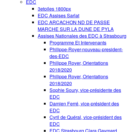
EDC
3etoiles 1800px
EDC Assises Sarlat
EDC ARCACHON ND DE PASSE
MARCHE SUR LA DUNE DE PYLA
Assises Nationales des EDC à Strasbourg
Programme Et Intervenants
Philippe-Royer-nouveau-president-
des-EDC
Philippe Royer, Orientations
2018/2020
Philippe Royer, Orientations
2018/2020
Sophie Soury, vice-présidente des
EDC
Damien Ferré, vice-président des
EDC
Cyril de Quéral, vice-président des
EDC
EDC Strasbourg Clara Gaymard