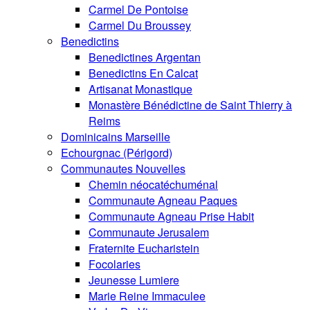
Carmel De Pontoise
Carmel Du Broussey
Benedictins
Benedictines Argentan
Benedictins En Calcat
Artisanat Monastique
Monastère Bénédictine de Saint Thierry à
Reims
Dominicains Marseille
Echourgnac (Périgord)
Communautes Nouvelles
Chemin néocatéchuménal
Communaute Agneau Paques
Communaute Agneau Prise Habit
Communaute Jerusalem
Fraternite Eucharistein
Focolaries
Jeunesse Lumiere
Marie Reine Immaculee