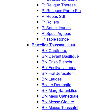
Pt Relique Therese
Pt Reliques Padre Pio
Pt Repas Sdf
Pt Rollers
Pt Sortie Jeunes
Pt Spect Agneau
Pt Table Ronde
Bruxelles Toussaint 2006
Brx Cardinaux
Brx Devant Basilique
Brx Enzo Bianchi
Brx Festival Jeunes
Brx Frat Jerusalem
Brx Laudes
Brx Le Derangile
Brx Marg Barankitse
Brx Mess Cathedrale
Brx Messe Cloture
Brx Messe Toussaint