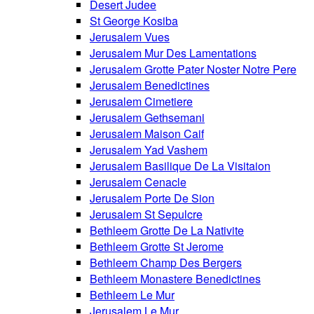
Desert Judee
St George Kosiba
Jerusalem Vues
Jerusalem Mur Des Lamentations
Jerusalem Grotte Pater Noster Notre Pere
Jerusalem Benedictines
Jerusalem Cimetiere
Jerusalem Gethsemani
Jerusalem Maison Caif
Jerusalem Yad Vashem
Jerusalem Basilique De La Visitaion
Jerusalem Cenacle
Jerusalem Porte De Sion
Jerusalem St Sepulcre
Bethleem Grotte De La Nativite
Bethleem Grotte St Jerome
Bethleem Champ Des Bergers
Bethleem Monastere Benedictines
Bethleem Le Mur
Jerusalem Le Mur