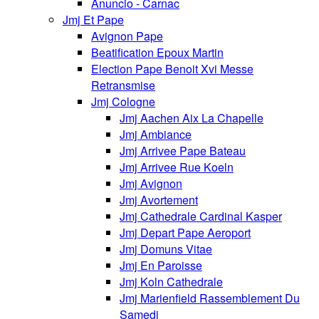
Anuncio - Carnac
Jmj Et Pape
Avignon Pape
Beatification Epoux Martin
Election Pape Benoit Xvi Messe
Retransmise
Jmj Cologne
Jmj Aachen Aix La Chapelle
Jmj Ambiance
Jmj Arrivee Pape Bateau
Jmj Arrivee Rue Koeln
Jmj Avignon
Jmj Avortement
Jmj Cathedrale Cardinal Kasper
Jmj Depart Pape Aeroport
Jmj Domuns Vitae
Jmj En Paroisse
Jmj Koln Cathedrale
Jmj Marienfield Rassemblement Du
Samedi