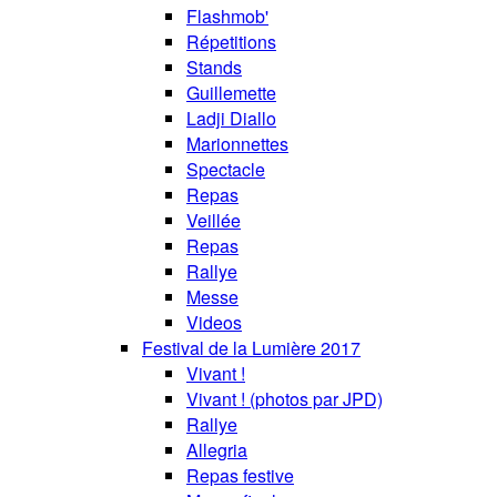
Flashmob'
Répetitions
Stands
Guillemette
Ladji Diallo
Marionnettes
Spectacle
Repas
Veillée
Repas
Rallye
Messe
Videos
Festival de la Lumière 2017
Vivant !
Vivant ! (photos par JPD)
Rallye
Allegria
Repas festive