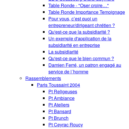
Table Ronde - "Oser croire…"
Table Ronde Importance Temoignage
Pour vous, c’est quoi un
entrepreneur/dirigeant chrétien ?
Qu'est-ce que la subsidiarité ?
Un exemple d'application de la
subsidiarité en entreprise
La subsidiarité
Qu'est-ce que le bien commun ?
Damien Ferré, un patron engagé au
service de l´homme
Rassemblements
Paris Toussaint 2004
Pt Religeuses
Pt Ambiance
Pt Ateliers
Pt Bansard
Pt Brunch
Pt Ceyrac Roucy