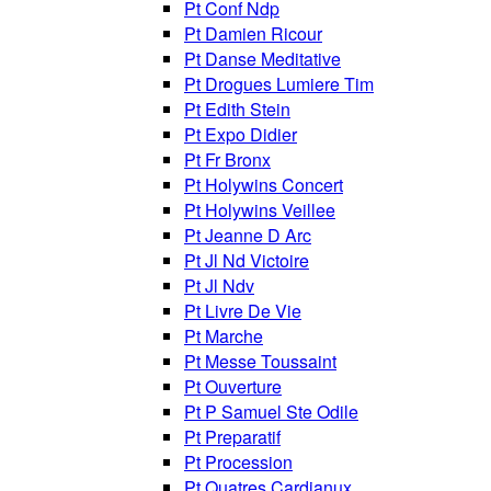
Pt Conf Ndp
Pt Damien Ricour
Pt Danse Meditative
Pt Drogues Lumiere Tim
Pt Edith Stein
Pt Expo Didier
Pt Fr Bronx
Pt Holywins Concert
Pt Holywins Veillee
Pt Jeanne D Arc
Pt Jl Nd Victoire
Pt Jl Ndv
Pt Livre De Vie
Pt Marche
Pt Messe Toussaint
Pt Ouverture
Pt P Samuel Ste Odile
Pt Preparatif
Pt Procession
Pt Quatres Cardianux