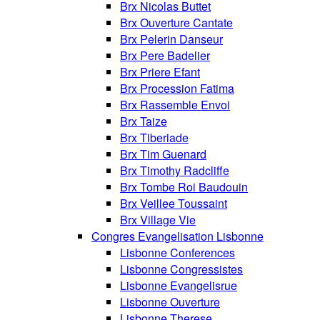
Brx Nicolas Buttet
Brx Ouverture Cantate
Brx Pelerin Danseur
Brx Pere Badelier
Brx Priere Efant
Brx Procession Fatima
Brx Rassemble Envoi
Brx Taize
Brx Tiberiade
Brx Tim Guenard
Brx Timothy Radcliffe
Brx Tombe Roi Baudouin
Brx Veillee Toussaint
Brx Village Vie
Congres Evangelisation Lisbonne
Lisbonne Conferences
Lisbonne Congressistes
Lisbonne Evangelisrue
Lisbonne Ouverture
Lisbonne Therese