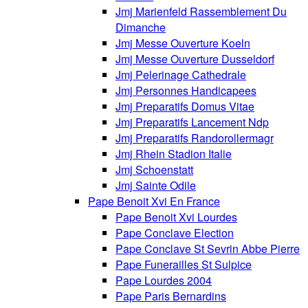
Jmj Marienfeld Rassemblement Du
Dimanche
Jmj Messe Ouverture Koeln
Jmj Messe Ouverture Dusseldorf
Jmj Pelerinage Cathedrale
Jmj Personnes Handicapees
Jmj Preparatifs Domus Vitae
Jmj Preparatifs Lancement Ndp
Jmj Preparatifs Randorollermagr
Jmj Rhein Stadion Italie
Jmj Schoenstatt
Jmj Sainte Odile
Pape Benoit Xvi En France
Pape Benoit Xvi Lourdes
Pape Conclave Election
Pape Conclave St Sevrin Abbe Pierre
Pape Funerailles St Sulpice
Pape Lourdes 2004
Pape Paris Bernardins