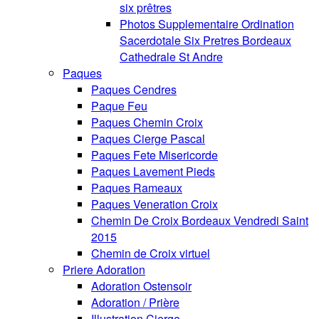
six prêtres
Photos Supplementaire Ordination
Sacerdotale Six Pretres Bordeaux
Cathedrale St Andre
Paques
Paques Cendres
Paque Feu
Paques Chemin Croix
Paques Cierge Pascal
Paques Fete Misericorde
Paques Lavement Pieds
Paques Rameaux
Paques Veneration Croix
Chemin De Croix Bordeaux Vendredi Saint
2015
Chemin de Croix virtuel
Priere Adoration
Adoration Ostensoir
Adoration / Prière
Illustration Cierge