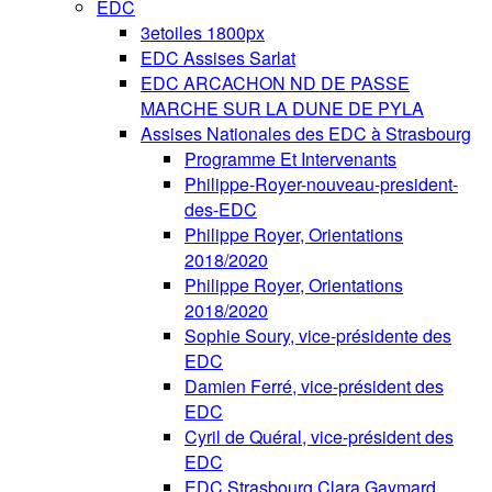
EDC
3etoiles 1800px
EDC Assises Sarlat
EDC ARCACHON ND DE PASSE
MARCHE SUR LA DUNE DE PYLA
Assises Nationales des EDC à Strasbourg
Programme Et Intervenants
Philippe-Royer-nouveau-president-
des-EDC
Philippe Royer, Orientations
2018/2020
Philippe Royer, Orientations
2018/2020
Sophie Soury, vice-présidente des
EDC
Damien Ferré, vice-président des
EDC
Cyril de Quéral, vice-président des
EDC
EDC Strasbourg Clara Gaymard