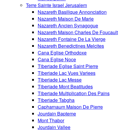
Terre Sainte Israel Jerusalem
Nazareth Basilique Annonciation
Nazareth Maison De Marie
Nazareth Ancien Synagogue
Nazareth Maison Charles De Foucault
Nazareth Fontaine De La Vierge
Nazareth Benedictines Melcites
Cana Eglise Orthodoxe
Cana Eglise Noce
Tiberiade Eglise Saint Pierre
Tiberiade Lac Vues Variees
Tiberiade Lac Messe
Tiberiade Mont Beatitudes
Tiberiade Multiplication Des Pains
Tiberiade Tabgha
Capharnaum Maison De Pierre
Jourdain Bapteme
Mont Thabor
Jourdain Vallee