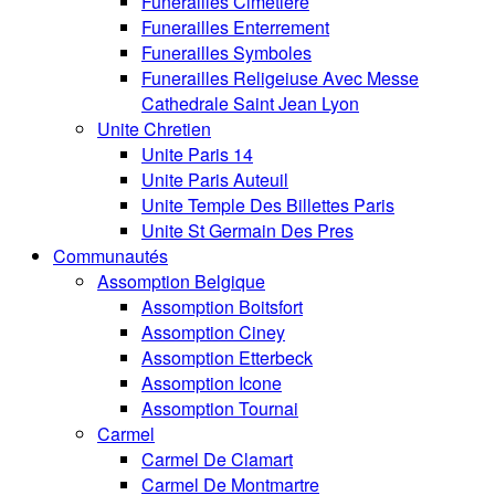
Funerailles Cimetiere
Funerailles Enterrement
Funerailles Symboles
Funerailles Religeiuse Avec Messe
Cathedrale Saint Jean Lyon
Unite Chretien
Unite Paris 14
Unite Paris Auteuil
Unite Temple Des Billettes Paris
Unite St Germain Des Pres
Communautés
Assomption Belgique
Assomption Boitsfort
Assomption Ciney
Assomption Etterbeck
Assomption Icone
Assomption Tournai
Carmel
Carmel De Clamart
Carmel De Montmartre