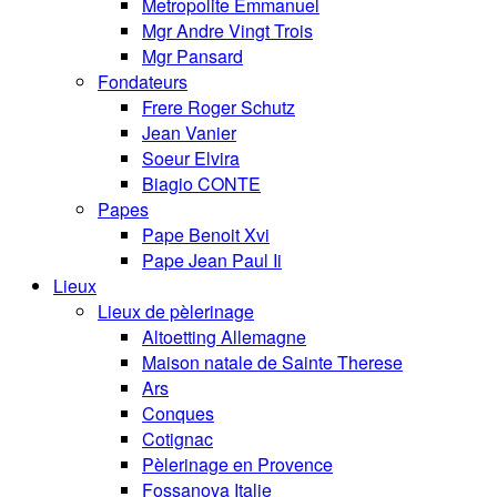
Metropolite Emmanuel
Mgr Andre Vingt Trois
Mgr Pansard
Fondateurs
Frere Roger Schutz
Jean Vanier
Soeur Elvira
Biagio CONTE
Papes
Pape Benoit Xvi
Pape Jean Paul Ii
Lieux
Lieux de pèlerinage
Altoetting Allemagne
Maison natale de Sainte Therese
Ars
Conques
Cotignac
Pèlerinage en Provence
Fossanova Italie