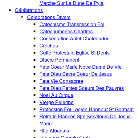
Marche Sur La Dune De Pyla
Célébrations
Celebrations Divers
Catechisme Transmission Foi
Catechumenes Chartres
Consecration Autel Chateaudun
Creches
Culte Protestant Eglise St Denis
Diacre Permanent
Fete Coeur Marie Notre Dame De Vie
Fete Dieu Sacre Coeur De Jesus
Fete Vie Consacree
Fete Dieu Petites Soeurs Des Pauvres
Noel Au Cirque
Vierge Pelerine
Profession Foi Legion Honneur St Germain
Retraite Fiances Sjm Serviteurs De Jesus
Marie
Rite Albanais
Tableaux Chemin Croix