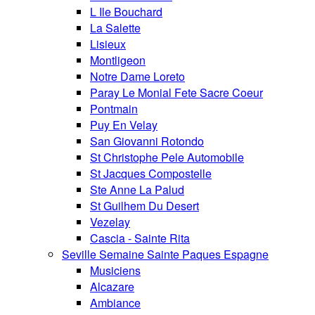
L Ile Bouchard
La Salette
Lisieux
Montligeon
Notre Dame Loreto
Paray Le Monial Fete Sacre Coeur
Pontmain
Puy En Velay
San Giovanni Rotondo
St Christophe Pele Automobile
St Jacques Compostelle
Ste Anne La Palud
St Guilhem Du Desert
Vezelay
Cascia - Sainte Rita
Seville Semaine Sainte Paques Espagne
Musiciens
Alcazare
Ambiance