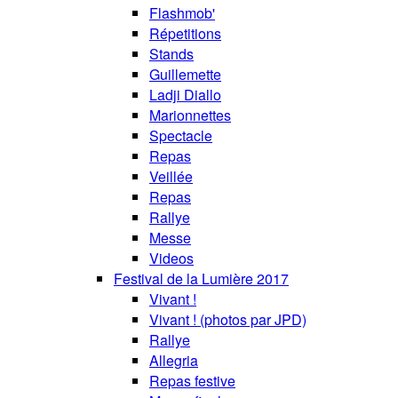
Flashmob'
Répetitions
Stands
Guillemette
Ladji Diallo
Marionnettes
Spectacle
Repas
Veillée
Repas
Rallye
Messe
Videos
Festival de la Lumière 2017
Vivant !
Vivant ! (photos par JPD)
Rallye
Allegria
Repas festive