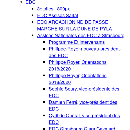
EDC
3etoiles 1800px
EDC Assises Sarlat
EDC ARCACHON ND DE PASSE
MARCHE SUR LA DUNE DE PYLA
Assises Nationales des EDC à Strasbourg
Programme Et Intervenants
Philippe-Royer-nouveau-president-
des-EDC
Philippe Royer, Orientations
2018/2020
Philippe Royer, Orientations
2018/2020
Sophie Soury, vice-présidente des
EDC
Damien Ferré, vice-président des
EDC
Cyril de Quéral, vice-président des
EDC
EDC Strasbourg Clara Gaymard