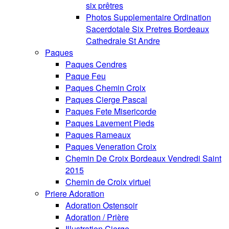
six prêtres
Photos Supplementaire Ordination
Sacerdotale Six Pretres Bordeaux
Cathedrale St Andre
Paques
Paques Cendres
Paque Feu
Paques Chemin Croix
Paques Cierge Pascal
Paques Fete Misericorde
Paques Lavement Pieds
Paques Rameaux
Paques Veneration Croix
Chemin De Croix Bordeaux Vendredi Saint
2015
Chemin de Croix virtuel
Priere Adoration
Adoration Ostensoir
Adoration / Prière
Illustration Cierge