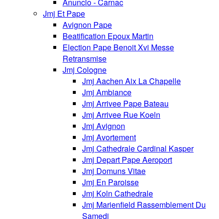
Anuncio - Carnac
Jmj Et Pape
Avignon Pape
Beatification Epoux Martin
Election Pape Benoit Xvi Messe
Retransmise
Jmj Cologne
Jmj Aachen Aix La Chapelle
Jmj Ambiance
Jmj Arrivee Pape Bateau
Jmj Arrivee Rue Koeln
Jmj Avignon
Jmj Avortement
Jmj Cathedrale Cardinal Kasper
Jmj Depart Pape Aeroport
Jmj Domuns Vitae
Jmj En Paroisse
Jmj Koln Cathedrale
Jmj Marienfield Rassemblement Du
Samedi