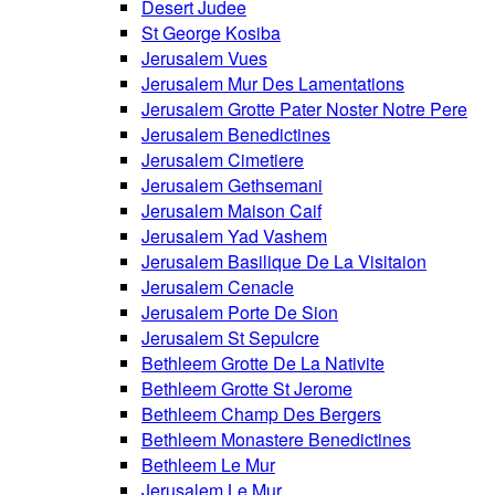
Desert Judee
St George Kosiba
Jerusalem Vues
Jerusalem Mur Des Lamentations
Jerusalem Grotte Pater Noster Notre Pere
Jerusalem Benedictines
Jerusalem Cimetiere
Jerusalem Gethsemani
Jerusalem Maison Caif
Jerusalem Yad Vashem
Jerusalem Basilique De La Visitaion
Jerusalem Cenacle
Jerusalem Porte De Sion
Jerusalem St Sepulcre
Bethleem Grotte De La Nativite
Bethleem Grotte St Jerome
Bethleem Champ Des Bergers
Bethleem Monastere Benedictines
Bethleem Le Mur
Jerusalem Le Mur