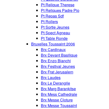
Pt Relique Therese
Pt Reliques Padre Pio
Pt Repas Sdf
Pt Rollers
Pt Sortie Jeunes
Pt Spect Agneau
Pt Table Ronde
Bruxelles Toussaint 2006
Brx Cardinaux
Brx Devant Basilique
Brx Enzo Bianchi
Brx Festival Jeunes
Brx Frat Jerusalem
Brx Laudes
Brx Le Derangile
Brx Marg Barankitse
Brx Mess Cathedrale
Brx Messe Cloture
Brx Messe Toussaint