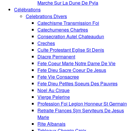
Marche Sur La Dune De Pyla
Célébrations
Celebrations Divers
Catechisme Transmission Foi
Catechumenes Chartres
Consecration Autel Chateaudun
Creches
Culte Protestant Eglise St Denis
Diacre Permanent
Fete Coeur Marie Notre Dame De Vie
Fete Dieu Sacre Coeur De Jesus
Fete Vie Consacree
Fete Dieu Petites Soeurs Des Pauvres
Noel Au Cirque
Vierge Pelerine
Profession Foi Legion Honneur St Germain
Retraite Fiances Sjm Serviteurs De Jesus
Marie
Rite Albanais
Tableaux Chemin Croix