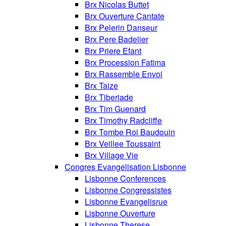
Brx Nicolas Buttet
Brx Ouverture Cantate
Brx Pelerin Danseur
Brx Pere Badelier
Brx Priere Efant
Brx Procession Fatima
Brx Rassemble Envoi
Brx Taize
Brx Tiberiade
Brx Tim Guenard
Brx Timothy Radcliffe
Brx Tombe Roi Baudouin
Brx Veillee Toussaint
Brx Village Vie
Congres Evangelisation Lisbonne
Lisbonne Conferences
Lisbonne Congressistes
Lisbonne Evangelisrue
Lisbonne Ouverture
Lisbonne Therese