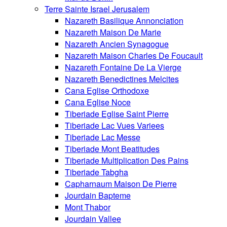
Terre Sainte Israel Jerusalem
Nazareth Basilique Annonciation
Nazareth Maison De Marie
Nazareth Ancien Synagogue
Nazareth Maison Charles De Foucault
Nazareth Fontaine De La Vierge
Nazareth Benedictines Melcites
Cana Eglise Orthodoxe
Cana Eglise Noce
Tiberiade Eglise Saint Pierre
Tiberiade Lac Vues Variees
Tiberiade Lac Messe
Tiberiade Mont Beatitudes
Tiberiade Multiplication Des Pains
Tiberiade Tabgha
Capharnaum Maison De Pierre
Jourdain Bapteme
Mont Thabor
Jourdain Vallee