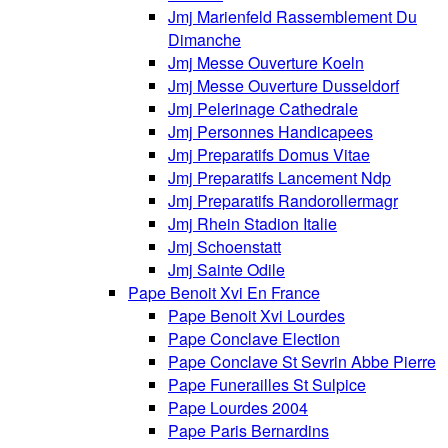
Jmj Marienfeld Rassemblement Du
Dimanche
Jmj Messe Ouverture Koeln
Jmj Messe Ouverture Dusseldorf
Jmj Pelerinage Cathedrale
Jmj Personnes Handicapees
Jmj Preparatifs Domus Vitae
Jmj Preparatifs Lancement Ndp
Jmj Preparatifs Randorollermagr
Jmj Rhein Stadion Italie
Jmj Schoenstatt
Jmj Sainte Odile
Pape Benoit Xvi En France
Pape Benoit Xvi Lourdes
Pape Conclave Election
Pape Conclave St Sevrin Abbe Pierre
Pape Funerailles St Sulpice
Pape Lourdes 2004
Pape Paris Bernardins