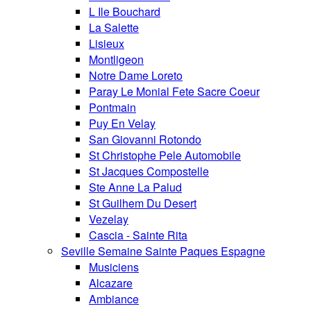
L Ile Bouchard
La Salette
Lisieux
Montligeon
Notre Dame Loreto
Paray Le Monial Fete Sacre Coeur
Pontmain
Puy En Velay
San Giovanni Rotondo
St Christophe Pele Automobile
St Jacques Compostelle
Ste Anne La Palud
St Guilhem Du Desert
Vezelay
Cascia - Sainte Rita
Seville Semaine Sainte Paques Espagne
Musiciens
Alcazare
Ambiance