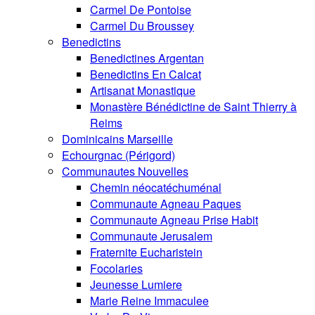
Carmel De Pontoise
Carmel Du Broussey
Benedictins
Benedictines Argentan
Benedictins En Calcat
Artisanat Monastique
Monastère Bénédictine de Saint Thierry à
Reims
Dominicains Marseille
Echourgnac (Périgord)
Communautes Nouvelles
Chemin néocatéchuménal
Communaute Agneau Paques
Communaute Agneau Prise Habit
Communaute Jerusalem
Fraternite Eucharistein
Focolaries
Jeunesse Lumiere
Marie Reine Immaculee