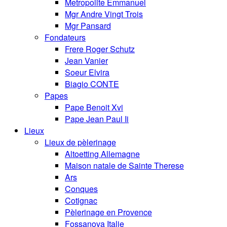
Metropolite Emmanuel
Mgr Andre Vingt Trois
Mgr Pansard
Fondateurs
Frere Roger Schutz
Jean Vanier
Soeur Elvira
Biagio CONTE
Papes
Pape Benoit Xvi
Pape Jean Paul Ii
Lieux
Lieux de pèlerinage
Altoetting Allemagne
Maison natale de Sainte Therese
Ars
Conques
Cotignac
Pèlerinage en Provence
Fossanova Italie