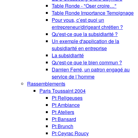
Table Ronde - "Oser croire…"
Table Ronde Importance Temoignage
Pour vous, c’est quoi un
entrepreneur/dirigeant chrétien ?
Qu'est-ce que la subsidiarité ?
Un exemple d'application de la
subsidiarité en entreprise
La subsidiarité
Qu'est-ce que le bien commun ?
Damien Ferré, un patron engagé au
service de l´homme
Rassemblements
Paris Toussaint 2004
Pt Religeuses
Pt Ambiance
Pt Ateliers
Pt Bansard
Pt Brunch
Pt Ceyrac Roucy