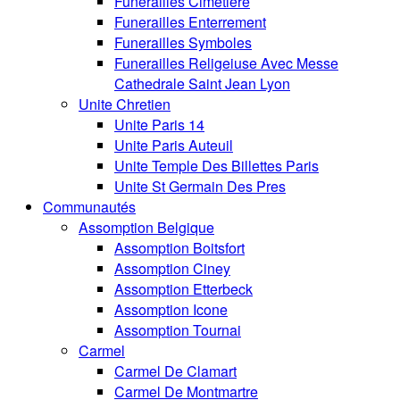
Funerailles Cimetiere
Funerailles Enterrement
Funerailles Symboles
Funerailles Religeiuse Avec Messe
Cathedrale Saint Jean Lyon
Unite Chretien
Unite Paris 14
Unite Paris Auteuil
Unite Temple Des Billettes Paris
Unite St Germain Des Pres
Communautés
Assomption Belgique
Assomption Boitsfort
Assomption Ciney
Assomption Etterbeck
Assomption Icone
Assomption Tournai
Carmel
Carmel De Clamart
Carmel De Montmartre