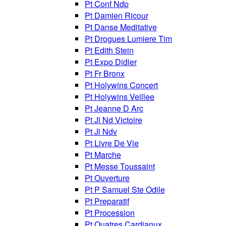
Pt Conf Ndp
Pt Damien Ricour
Pt Danse Meditative
Pt Drogues Lumiere Tim
Pt Edith Stein
Pt Expo Didier
Pt Fr Bronx
Pt Holywins Concert
Pt Holywins Veillee
Pt Jeanne D Arc
Pt Jl Nd Victoire
Pt Jl Ndv
Pt Livre De Vie
Pt Marche
Pt Messe Toussaint
Pt Ouverture
Pt P Samuel Ste Odile
Pt Preparatif
Pt Procession
Pt Quatres Cardianux